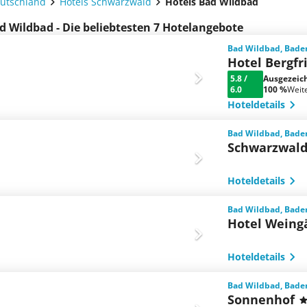
eutschland
Hotels Schwarzwald
Hotels Bad Wildbad
d Wildbad - Die beliebtesten 7 Hotelangebote
Bad Wildbad, Bade
Hotel Bergfr
5.8
/
Ausgezeic
6.0
100 %
Weit
Hoteldetails
Bad Wildbad, Bade
Schwarzwald
Hoteldetails
Bad Wildbad, Bade
Hotel Weing
Hoteldetails
Bad Wildbad, Bade
Sonnenhof