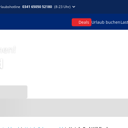
rlaubshotline
0341 65050 52180
(8-23 Uhr)
Deals
Urlaub buchen
Las
hen!
d