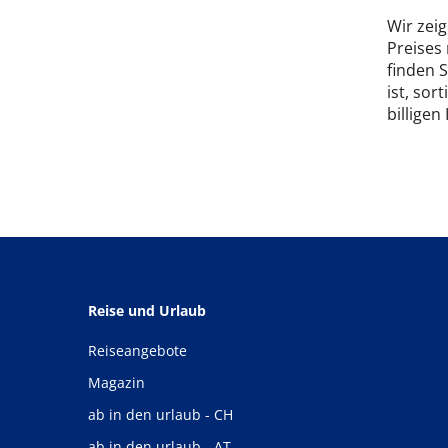
Wir zeig
Preises
finden 
ist, sor
billigen
Reise und Urlaub
Reiseangebote
Magazin
ab in den urlaub - CH
ab in den urlaub - AT