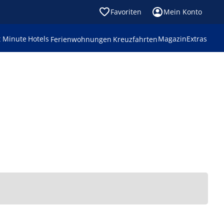
Favoriten
Mein Konto
t Minute
Hotels
Magazin
Extras
Ferienwohnungen
Kreuzfahrten