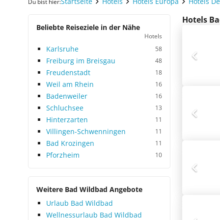
Startseite
Hotels
Hotels Europa
Hotels D
Du bist hier:
Hotels Ba
Beliebte Reiseziele in der Nähe
Hotels
Karlsruhe
58
Freiburg im Breisgau
48
Freudenstadt
18
Weil am Rhein
16
Badenweiler
16
Schluchsee
13
Hinterzarten
11
Villingen-Schwenningen
11
Bad Krozingen
11
Pforzheim
10
Weitere Bad Wildbad Angebote
Urlaub Bad Wildbad
Wellnessurlaub Bad Wildbad