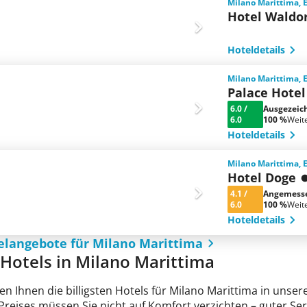
Milano Marittima, 
Hotel Waldo
Hoteldetails
Milano Marittima, 
Palace Hotel
6.0
/
Ausgezeic
6.0
100 %
Weit
Hoteldetails
Milano Marittima, 
Hotel Doge
4.1
/
Angemess
6.0
100 %
Weit
Hoteldetails
elangebote für Milano Marittima
e Hotels in Milano Marittima
en Ihnen die billigsten Hotels für Milano Marittima in unse
n Preises müssen Sie nicht auf Komfort verzichten – guter 