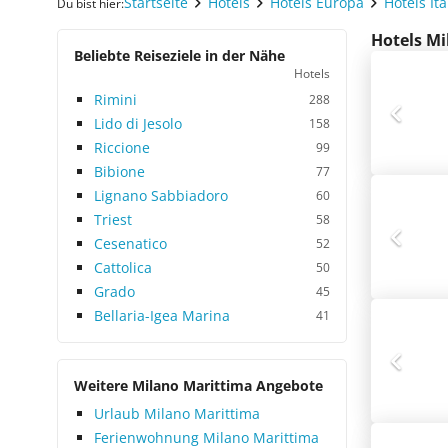
Startseite
Hotels
Hotels Europa
Hotels Ita
Du bist hier:
Hotels Mi
Beliebte Reiseziele in der Nähe
Hotels
Rimini
288
Lido di Jesolo
158
Riccione
99
Bibione
77
Lignano Sabbiadoro
60
Triest
58
Cesenatico
52
Cattolica
50
Grado
45
Bellaria-Igea Marina
41
Weitere Milano Marittima Angebote
Urlaub Milano Marittima
Ferienwohnung Milano Marittima