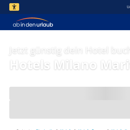
U
Jetzt günstig dein Hotel buc
Hotels Milano Mar