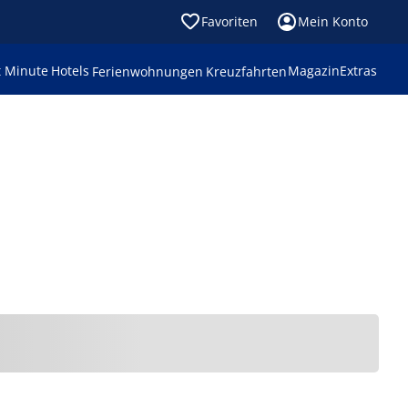
Favoriten
Mein Konto
t Minute
Hotels
Magazin
Extras
Ferienwohnungen
Kreuzfahrten