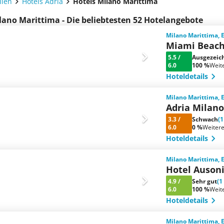
lien
Hotels Adria
Hotels Milano Marittima
lano Marittima - Die beliebtesten 52 Hotelangebote
Milano Marittima, 
Miami Beac
5.5
/
Ausgezeic
6.0
100 %
Weit
Hoteldetails
Milano Marittima, 
Adria Milan
3.3
/
Schwach
(
6.0
0 %
Weiter
Hoteldetails
Milano Marittima, 
Hotel Auson
4.9
/
Sehr gut
(1
6.0
100 %
Weit
Hoteldetails
Milano Marittima, 