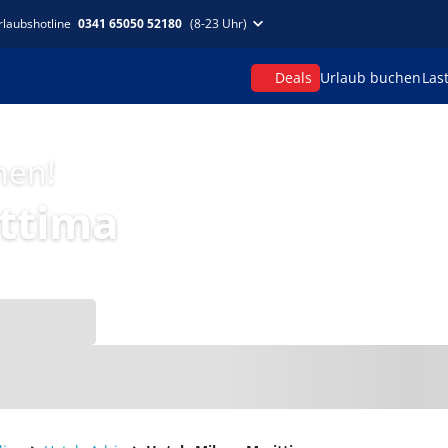
rlaubshotline
0341 65050 52180
(8-23 Uhr)
Deals
Urlaub buchen
Las
hen!
ittima