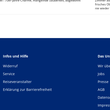
bel ! 70er-Jahre-Charme, mangelnde Sauberkeit, abgewohnt
Zimmer abg
frisches O
nie wieder 
Infos und Hilfe
Das U
Widerruf
Wir üb
Service
Jobs
Reiseveranstalter
Presse
Erklärung zur Barrierefreiheit
AGB
Datens
Impre