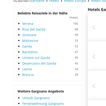
Startseite
Hotels
Hotels Europa
Hotels Ita
Du bist hier:
Hotels Ga
Beliebte Reiseziele in der Nähe
Hotels
Verona
160
Riva del Garda
68
Sirmione
59
Malcesine
53
Garda
53
Bardolino
47
Limone sul Garda
45
Desenzano del Garda
43
Lazise
34
Brescia
29
Weitere Gargnano Angebote
Urlaub Gargnano
Ferienwohnung Gargnano