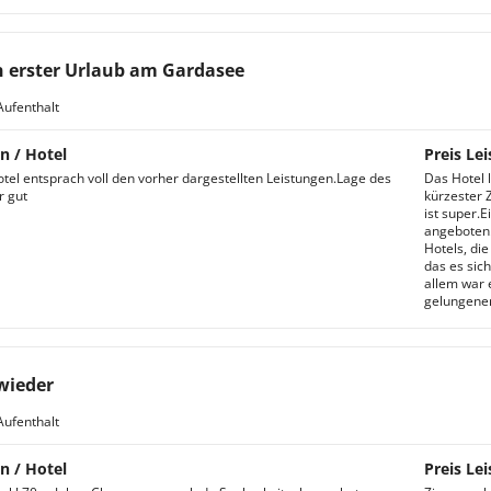
 erster Urlaub am Gardasee
Aufenthalt
n / Hotel
Preis Lei
tel entsprach voll den vorher dargestellten Leistungen.Lage des
Das Hotel 
r gut
kürzester 
ist super.
angeboten.
Hotels, die
das es sich
allem war 
gelungenen
wieder
Aufenthalt
n / Hotel
Preis Lei