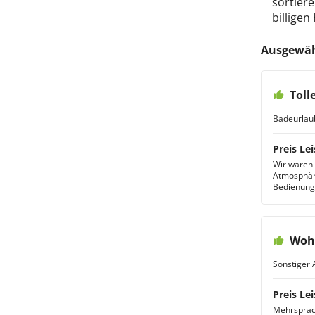
sortiere
billigen
Ausgewäh
Toll
Badeurlau
Preis Lei
Wir waren
Atmosphäre
Bedienung 
Wohl
Sonstiger 
Preis Lei
Mehrsprach