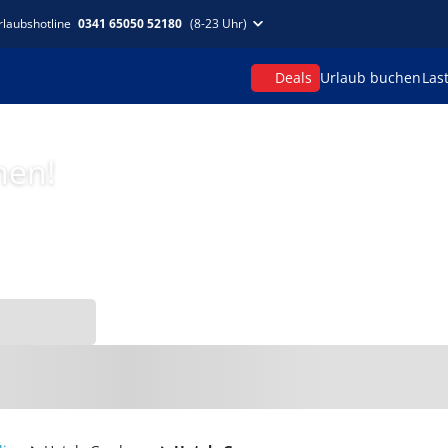
rlaubshotline
0341 65050 52180
(8-23 Uhr)
Deals
Urlaub buchen
Las
hen!