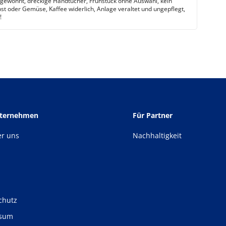
ewohnt, dreckige Handtücher, Frühstück ohne Auswahl, kein
bst oder Gemüse, Kaffee widerlich, Anlage veraltet und ungepflegt,
!
nternehmen
Für Partner
er uns
Nachhaltigkeit
chutz
ssum