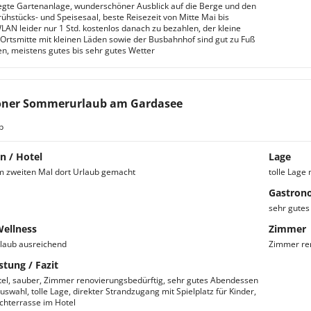
egte Gartenanlage, wunderschöner Ausblick auf die Berge und den
ühstücks- und Speisesaal, beste Reisezeit von Mitte Mai bis
LAN leider nur 1 Std. kostenlos danach zu bezahlen, der kleine
 Ortsmitte mit kleinen Läden sowie der Busbahnhof sind gut zu Fuß
en, meistens gutes bis sehr gutes Wetter
öner Sommerurlaub am Gardasee
b
n / Hotel
Lage
m zweiten Mal dort Urlaub gemacht
tolle Lage
Gastron
sehr gute
Wellness
Zimmer
laub ausreichend
Zimmer ren
stung / Fazit
tel, sauber, Zimmer renovierungsbedürftig, sehr gutes Abendessen
swahl, tolle Lage, direkter Strandzugang mit Spielplatz für Kinder,
hterrasse im Hotel