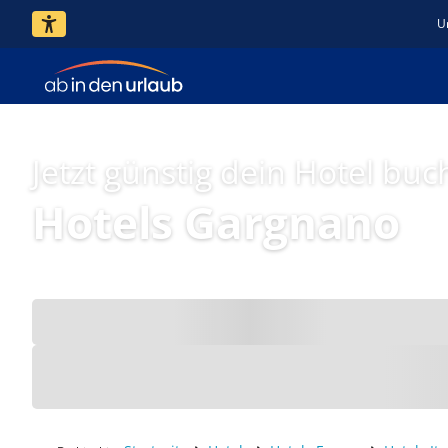
U
Jetzt günstig dein Hotel buc
Hotels Gargnano