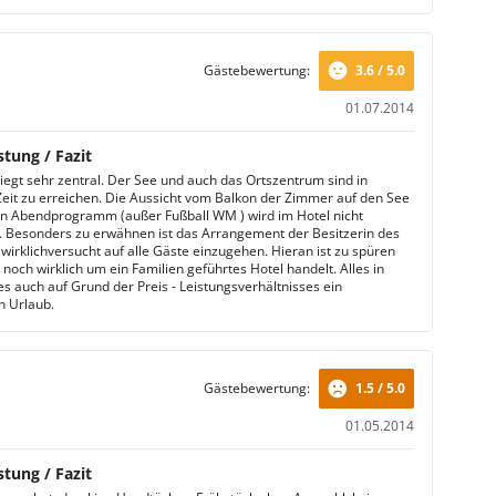
Gästebewertung:
3.6 / 5.0
01.07.2014
stung / Fazit
liegt sehr zentral. Der See und auch das Ortszentrum sind in
Zeit zu erreichen. Die Aussicht vom Balkon der Zimmer auf den See
Ein Abendprogramm (außer Fußball WM ) wird im Hotel nicht
 Besonders zu erwähnen ist das Arrangement der Besitzerin des
 wirklichversucht auf alle Gäste einzugehen. Hieran ist zu spüren
 noch wirklich um ein Familien geführtes Hotel handelt. Alles in
es auch auf Grund der Preis - Leistungsverhältnisses ein
 Urlaub.
Gästebewertung:
1.5 / 5.0
01.05.2014
stung / Fazit