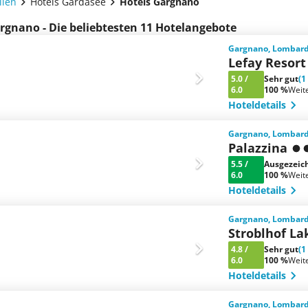
lien
Hotels Gardasee
Hotels Gargnano
rgnano - Die beliebtesten 11 Hotelangebote
Gargnano, Lombarde
Lefay Resort
5.0
/
Sehr gut
(1
6.0
100 %
Weit
Hoteldetails
Gargnano, Lombarde
Palazzina
5.5
/
Ausgezeic
6.0
100 %
Weit
Hoteldetails
Gargnano, Lombarde
Stroblhof La
4.8
/
Sehr gut
(1
6.0
100 %
Weit
Hoteldetails
Gargnano, Lombarde