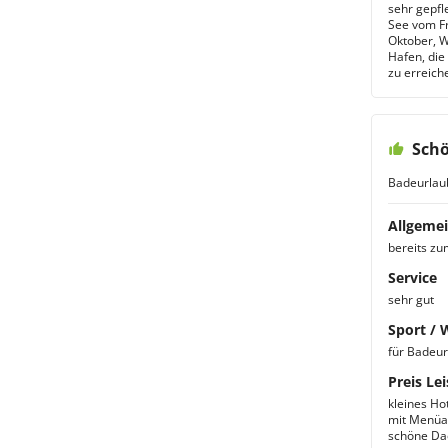
sehr gepfl
See vom Fr
Oktober, W
Hafen, die
zu erreich
Sch
Badeurlau
Allgemei
bereits zu
Service
sehr gut
Sport / 
für Badeur
Preis Lei
kleines Ho
mit Menüau
schöne Dac