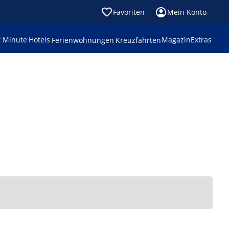
Favoriten
Mein Konto
t Minute
Hotels
Magazin
Extras
Ferienwohnungen
Kreuzfahrten