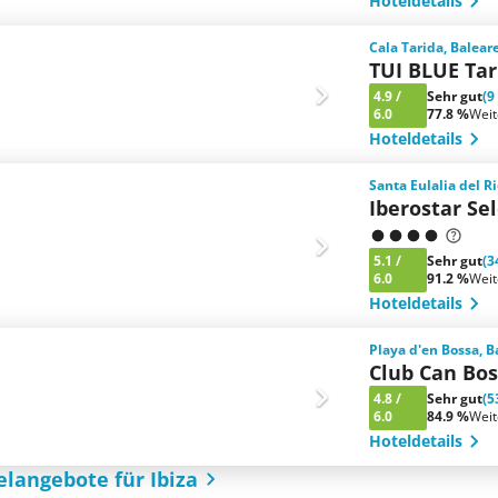
Hoteldetails
Cala Tarida, Balear
TUI BLUE Ta
4.9
/
Sehr gut
(9
6.0
77.8 %
Wei
Hoteldetails
Santa Eulalia del R
Iberostar Sel
5.1
/
Sehr gut
(3
6.0
91.2 %
Wei
Hoteldetails
Playa d'en Bossa, 
Club Can Bo
4.8
/
Sehr gut
(5
6.0
84.9 %
Wei
Hoteldetails
elangebote für Ibiza