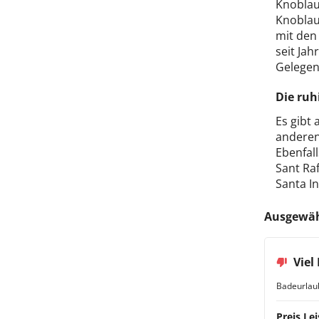
Knoblauc
Knoblauc
mit den
seit Jah
Gelegenh
Die ruh
Es gibt 
anderen 
Ebenfall
Sant Raf
Santa I
Ausgewähl
Viel
Badeurlau
Preis Lei