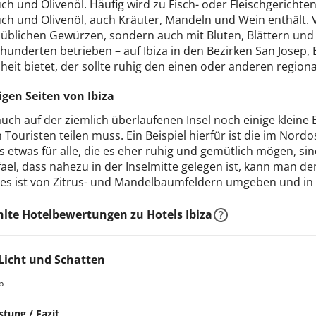
h und Olivenöl. Häufig wird zu Fisch- oder Fleischgerichte
h und Olivenöl, auch Kräuter, Mandeln und Wein enthält. Verf
 üblichen Gewürzen, sondern auch mit Blüten, Blättern un
rhunderten betrieben – auf Ibiza in den Bezirken San Josep,
eit bietet, der sollte ruhig den einen oder anderen region
igen Seiten von Ibiza
auch auf der ziemlich überlaufenen Insel noch einige kleine B
Touristen teilen muss. Ein Beispiel hierfür ist die im Nord
s etwas für alle, die es eher ruhig und gemütlich mögen, sind
ael, dass nahezu in der Inselmitte gelegen ist, kann man d
nes ist von Zitrus- und Mandelbaumfeldern umgeben und in 
te Hotelbewertungen zu Hotels Ibiza
 Licht und Schatten
b
stung / Fazit