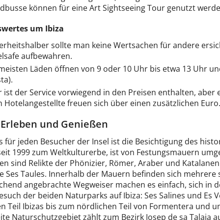
dbusse können für eine Art Sightseeing Tour genutzt werde
wertes um Ibiza
erheitshalber sollte man keine Wertsachen für andere ersic
lsafe aufbewahren.
meisten Läden öffnen von 9 oder 10 Uhr bis etwa 13 Uhr un
ta).
 ist der Service vorwiegend in den Preisen enthalten, aber e
 Hotelangestellte freuen sich über einen zusätzlichen Euro
- Erleben und Genießen
 für jeden Besucher der Insel ist die Besichtigung des hist
seit 1999 zum Weltkulturerbe, ist von Festungsmauern umge
en sind Relikte der Phönizier, Römer, Araber und Katalane
de Ses Taules. Innerhalb der Mauern befinden sich mehrere
chend angebrachte Wegweiser machen es einfach, sich in de
Besuch der beiden Naturparks auf Ibiza: Ses Salines und Es V
en Teil Ibizas bis zum nördlichen Teil von Formentera und 
te Naturschutzgebiet zählt zum Bezirk Josep de sa Talaia au