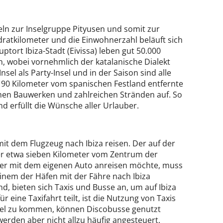
ln zur Inselgruppe Pityusen und somit zur
ratkilometer und die Einwohnerzahl beläuft sich
ptort Ibiza-Stadt (Eivissa) leben gut 50.000
, wobei vornehmlich der katalanische Dialekt
nsel als Party-Insel und in der Saison sind alle
 90 Kilometer vom spanischen Festland entfernte
hen Bauwerken und zahlreichen Stränden auf. So
nd erfüllt die Wünsche aller Urlauber.
t dem Flugzeug nach Ibiza reisen. Der auf der
der etwa sieben Kilometer vom Zentrum der
ieber mit dem eigenen Auto anreisen möchte, muss
inem der Häfen mit der Fähre nach Ibiza
nd, bieten sich Taxis und Busse an, um auf Ibiza
 eine Taxifahrt teilt, ist die Nutzung von Taxis
tel zu kommen, können Discobusse genutzt
erden aber nicht allzu häufig angesteuert.