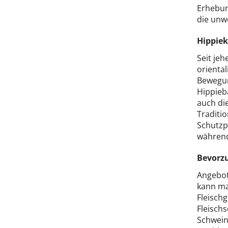
Erhebung
die unwe
Hippiek
Seit jeh
oriental
Bewegun
Hippieba
auch die
Traditio
Schutzp
während 
Bevorzu
Angebote
kann man
Fleischg
Fleisch
Schwein