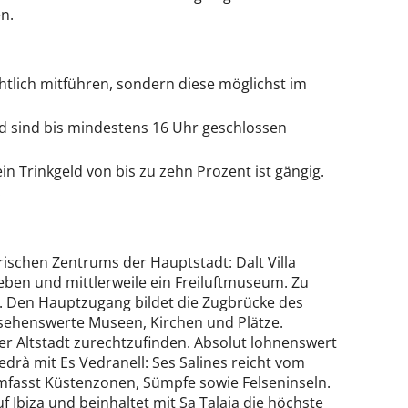
n.
htlich mitführen, sondern diese möglichst im
d sind bis mindestens 16 Uhr geschlossen
in Trinkgeld von bis zu zehn Prozent ist gängig.
.
orischen Zentrums der Hauptstadt: Dalt Villa
ben und mittlerweile ein Freiluftmuseum. Zu
n. Den Hauptzugang bildet die Zugbrücke des
 sehenswerte Museen, Kirchen und Plätze.
r Altstadt zurechtzufinden. Absolut lohnenswert
edrà mit Es Vedranell: Ses Salines reicht vom
umfasst Küstenzonen, Sümpfe sowie Felseninseln.
f Ibiza und beinhaltet mit Sa Talaia die höchste