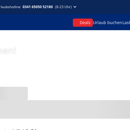
rlaubshotline
0341 65050 52180
(8-23 Uhr)
Deals
Urlaub buchen
Las
hen!