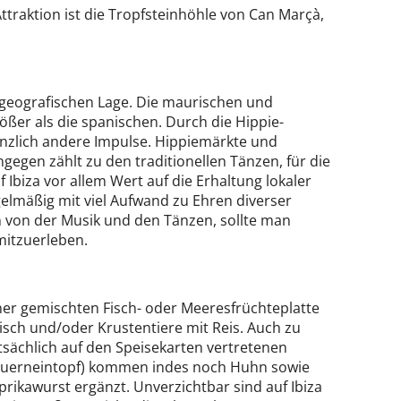
ttraktion ist die Tropfsteinhöhle von Can Marçà,
r geografischen Lage. Die maurischen und
ößer als die spanischen. Durch die Hippie-
änzlich andere Impulse. Hippiemärkte und
gegen zählt zu den traditionellen Tänzen, für die
Ibiza vor allem Wert auf die Erhaltung lokaler
egelmäßig mit viel Aufwand zu Ehren diverser
 von der Musik und den Tänzen, sollte man
mitzuerleben.
iner gemischten Fisch- oder Meeresfrüchteplatte
isch und/oder Krustentiere mit Reis. Auch zu
ptsächlich auf den Speisekarten vertretenen
(Bauerneintopf) kommen indes noch Huhn sowie
rikawurst ergänzt. Unverzichtbar sind auf Ibiza