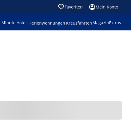
Favoriten
Mein Konto
t Minute
Hotels
Magazin
Extras
Ferienwohnungen
Kreuzfahrten