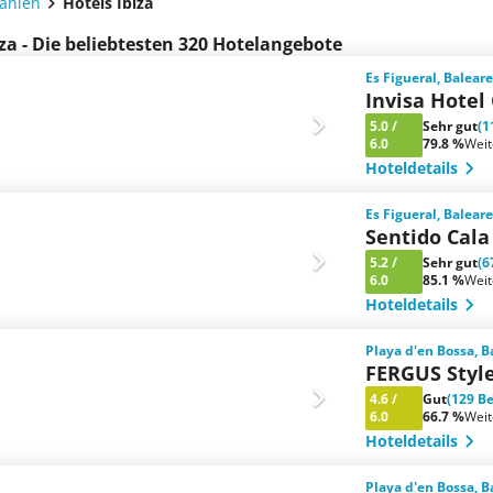
panien
Hotels Ibiza
iza - Die beliebtesten 320 Hotelangebote
Es Figueral, Balear
Invisa Hotel
5.0
/
Sehr gut
(1
6.0
79.8 %
Wei
Hoteldetails
Es Figueral, Balear
Sentido Cala
5.2
/
Sehr gut
(6
6.0
85.1 %
Wei
Hoteldetails
Playa d'en Bossa, 
FERGUS Styl
4.6
/
Gut
(129 B
6.0
66.7 %
Wei
Hoteldetails
Playa d'en Bossa, 