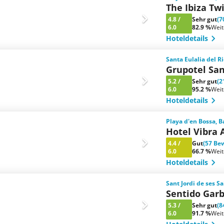
The Ibiza Tw
4.8
/
Sehr gut
(7
6.0
82.9 %
Wei
Hoteldetails
Santa Eulalia del R
Grupotel San
5.2
/
Sehr gut
(2
6.0
95.2 %
Wei
Hoteldetails
Playa d'en Bossa, 
Hotel Vibra 
4.4
/
Gut
(57 Be
6.0
66.7 %
Wei
Hoteldetails
Sant Jordi de ses S
Sentido Garb
5.3
/
Sehr gut
(8
6.0
91.7 %
Wei