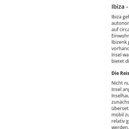
Ibiza 
Ibiza g
autonom
auf circ
Einwohn
Ibizenk 
vorhand
Insel w
bietet d
Die Rei
Nicht n
Insel a
Inselhau
zunächs
übersetz
mobil zu
relativ
werden.