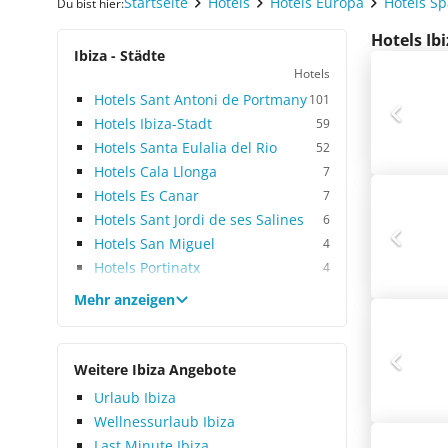
Startseite
Hotels
Hotels Europa
Hotels S
Du bist hier:
Hotels Ib
Ibiza - Städte
Hotels
Hotels Sant Antoni de Portmany
101
Hotels Ibiza-Stadt
59
Hotels Santa Eulalia del Rio
52
Hotels Cala Llonga
7
Hotels Es Canar
7
Hotels Sant Jordi de ses Salines
6
Hotels San Miguel
4
Hotels Portinatx
4
Mehr anzeigen
Weitere Ibiza Angebote
Urlaub Ibiza
Wellnessurlaub Ibiza
Last Minute Ibiza