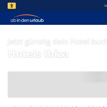
U
Jetzt günstig dein Hotel buc
Hotels Ibiza