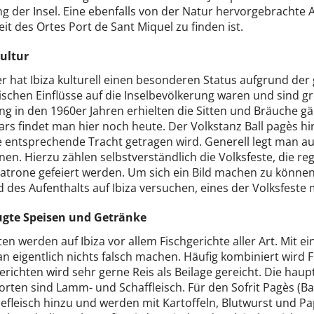
 der Insel. Eine ebenfalls von der Natur hervorgebrachte A
it des Ortes Port de Sant Miquel zu finden ist.
ultur
er hat Ibiza kulturell einen besonderen Status aufgrund de
ischen Einflüsse auf die Inselbevölkerung waren und sind gr
g in den 1960er Jahren erhielten die Sitten und Bräuche g
rs findet man hier noch heute. Der Volkstanz Ball pagès hin
 entsprechende Tracht getragen wird. Generell legt man auf 
nen. Hierzu zählen selbstverständlich die Volksfeste, die r
atrone gefeiert werden. Um sich ein Bild machen zu können
des Aufenthalts auf Ibiza versuchen, eines der Volksfeste 
gte Speisen und Getränke
n werden auf Ibiza vor allem Fischgerichte aller Art. Mit e
 eigentlich nichts falsch machen. Häufig kombiniert wird F
erichten wird sehr gerne Reis als Beilage gereicht. Die hau
sorten sind Lamm- und Schaffleisch. Für den Sofrit Pagès 
efleisch hinzu und werden mit Kartoffeln, Blutwurst und Pap