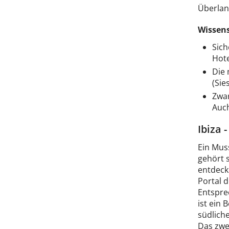
Überlan
Wissens
Sich
Hote
Die 
(Sies
Zwar
Auch
Ibiza 
Ein Muss
gehört 
entdeck
Portal 
Entspre
ist ein 
südlich
Das zwei