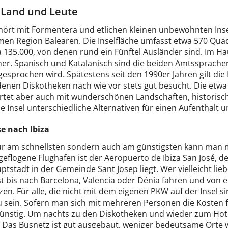
- Land und Leute
ehört mit Formentera und etlichen kleinen unbewohnten Inse
en Region Balearen. Die Inselfläche umfasst etwa 570 Quad
a 135.000, von denen rund ein Fünftel Ausländer sind. Im Hau
er. Spanisch und Katalanisch sind die beiden Amtssprachen
gesprochen wird. Spätestens seit den 1990er Jahren gilt die I
enen Diskotheken nach wie vor stets gut besucht. Die etwa
artet aber auch mit wunderschönen Landschaften, historisc
ie Insel unterschiedliche Alternativen für einen Aufenthalt u
se nach Ibiza
ur am schnellsten sondern auch am günstigsten kann man mi
ngeflogene Flughafen ist der Aeropuerto de Ibiza San José, 
ptstadt in der Gemeinde Sant Josep liegt. Wer vielleicht l
t bis nach Barcelona, Valencia oder Dénia fahren und von e
en. Für alle, die nicht mit dem eigenen PKW auf der Insel si
 sein. Sofern man sich mit mehreren Personen die Kosten für
 günstig. Um nachts zu den Diskotheken und wieder zum Ho
 Das Busnetz ist gut ausgebaut, weniger bedeutsame Orte w