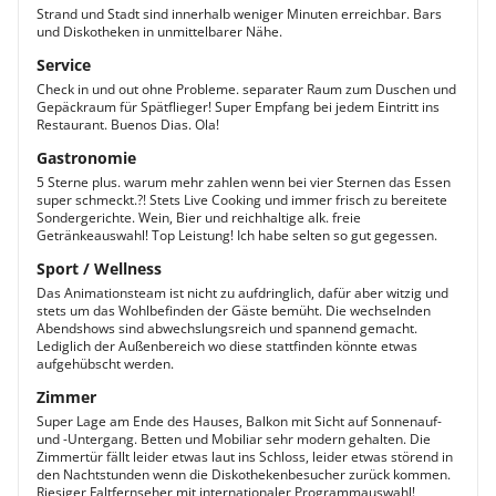
Strand und Stadt sind innerhalb weniger Minuten erreichbar. Bars
und Diskotheken in unmittelbarer Nähe.
Service
Check in und out ohne Probleme. separater Raum zum Duschen und
Gepäckraum für Spätflieger! Super Empfang bei jedem Eintritt ins
Restaurant. Buenos Dias. Ola!
Gastronomie
5 Sterne plus. warum mehr zahlen wenn bei vier Sternen das Essen
super schmeckt.?! Stets Live Cooking und immer frisch zu bereitete
Sondergerichte. Wein, Bier und reichhaltige alk. freie
Getränkeauswahl! Top Leistung! Ich habe selten so gut gegessen.
Sport / Wellness
Das Animationsteam ist nicht zu aufdringlich, dafür aber witzig und
stets um das Wohlbefinden der Gäste bemüht. Die wechselnden
Abendshows sind abwechslungsreich und spannend gemacht.
Lediglich der Außenbereich wo diese stattfinden könnte etwas
aufgehübscht werden.
Zimmer
Super Lage am Ende des Hauses, Balkon mit Sicht auf Sonnenauf-
und -Untergang. Betten und Mobiliar sehr modern gehalten. Die
Zimmertür fällt leider etwas laut ins Schloss, leider etwas störend in
den Nachtstunden wenn die Diskothekenbesucher zurück kommen.
Riesiger Faltfernseher mit internationaler Programmauswahl!