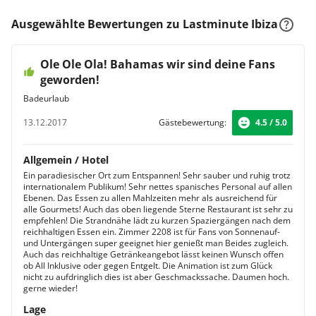
Ausgewählte Bewertungen zu Lastminute Ibiza
Ole Ole Ola! Bahamas wir sind deine Fans
geworden!
Badeurlaub
13.12.2017
Gästebewertung:
4.5 / 5.0
Allgemein / Hotel
Ein paradiesischer Ort zum Entspannen! Sehr sauber und ruhig trotz
internationalem Publikum! Sehr nettes spanisches Personal auf allen
Ebenen. Das Essen zu allen Mahlzeiten mehr als ausreichend für
alle Gourmets! Auch das oben liegende Sterne Restaurant ist sehr zu
empfehlen! Die Strandnähe lädt zu kurzen Spaziergängen nach dem
reichhaltigen Essen ein. Zimmer 2208 ist für Fans von Sonnenauf-
und Untergängen super geeignet hier genießt man Beides zugleich.
Auch das reichhaltige Getränkeangebot lässt keinen Wunsch offen
ob All Inklusive oder gegen Entgelt. Die Animation ist zum Glück
nicht zu aufdringlich dies ist aber Geschmackssache. Daumen hoch.
gerne wieder!
Lage