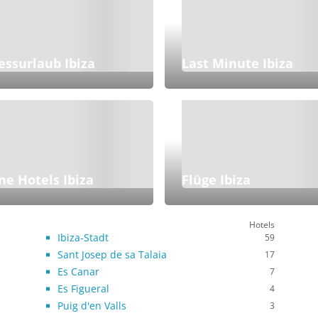
essurlaub Ibiza
Last Minute Ibiza
ne Hotels Ibiza
Flüge Ibiza
Hotels
Ibiza-Stadt
59
Sant Josep de sa Talaia
17
Es Canar
7
Es Figueral
4
Puig d'en Valls
3