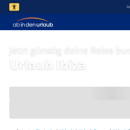
U
Jetzt günstig deine Reise bu
Urlaub Ibiza