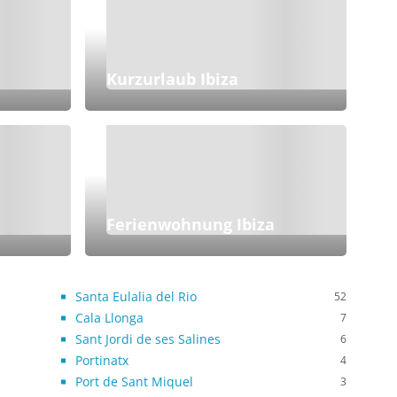
Kurzurlaub Ibiza
Ferienwohnung Ibiza
Santa Eulalia del Rio
52
Cala Llonga
7
Sant Jordi de ses Salines
6
Portinatx
4
Port de Sant Miquel
3