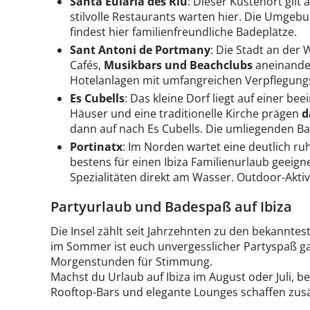
Santa Eulària des Riu
: Dieser Küstenort gilt 
stilvolle Restaurants warten hier. Die Umgebu
findest hier familienfreundliche Badeplätze.
Sant Antoni de Portmany
: Die Stadt an der
Cafés,
Musikbars und Beachclubs
aneinander.
Hotelanlagen mit umfangreichen Verpflegung
Es Cubells
: Das kleine Dorf liegt auf einer b
Häuser und eine traditionelle Kirche prägen
d
dann auf nach Es Cubells. Die umliegenden B
Portinatx
: Im Norden wartet eine deutlich 
bestens für einen Ibiza Familienurlaub geeig
Spezialitäten direkt am Wasser. Outdoor-Aktiv
Partyurlaub und Badespaß auf Ibiza
Die Insel zählt seit Jahrzehnten zu den bekanntes
im Sommer ist euch unvergesslicher Partyspaß ga
Morgenstunden für Stimmung.
Machst du Urlaub auf Ibiza im August oder Juli, b
Rooftop-Bars und elegante Lounges schaffen zu