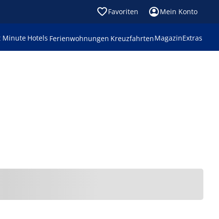
Favoriten
Mein Konto
t Minute
Hotels
Magazin
Extras
Ferienwohnungen
Kreuzfahrten