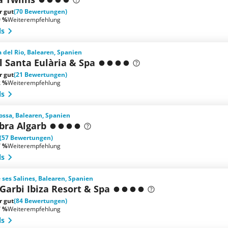
r gut
(70 Bewertungen)
9 %
Weiterempfehlung
ls
a del Rio, Balearen, Spanien
 Santa Eulària & Spa
r gut
(21 Bewertungen)
2 %
Weiterempfehlung
ls
ossa, Balearen, Spanien
bra Algarb
(57 Bewertungen)
7 %
Weiterempfehlung
ls
e ses Salines, Balearen, Spanien
Garbi Ibiza Resort & Spa
r gut
(84 Bewertungen)
7 %
Weiterempfehlung
ls