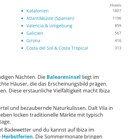
Hotels
Katalonien
1807
Atlantikküste (Spanien)
1196
Valencia & Umgebung
859
Galicien
567
Girona
416
Costa del Sol & Costa Tropical
313
endigen Nächten. Die
Baleareninsel
liegt im
hte Häuser, die das Erscheinungsbild prägen.
 Diese erstaunliche Vielfältigkeit macht Ibiza
ertel und bezaubernde Naturkulissen. Dalt Vila in
eben locken traditionelle Märkte mit typisch
tage.
cht Badewetter und du kannst auf Ibiza im
e
Herbstferien
. Die Sommermonate bringen