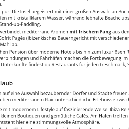
.
s pur! Die Insel begeistert mit einer großen Auswahl an Bu
n mit kristallklarem Wasser, während lebhafte Beachclubs 
Stand-up-Paddling.
el verbindet mediterrane Aromen
mit frischem Fang
aus dem
 Sofrit Pagès (ibizenkisches Bauerngericht mit verschiedenen
 Mahl ab.
chen Pension über moderne Hotels bis hin zum luxuriösen Re
verbindungen und Fährhäfen machen die Fortbewegung im Ib
 Unterkünfte findest du Restaurants für jeden Geschmack,
rlaub
ch auf eine Auswahl bezaubernder Dörfer und Städte freuen.
 neben mediterranem Flair unterschiedliche Erlebnisse zwis
e mit modernem Lifestyle auf faszinierende Weise. Ibiza Rei
u kleinen Boutiquen und gemütliche Cafés. Am Hafen treffen
ntsteht hier eine stimmungsvolle Atmosphäre.