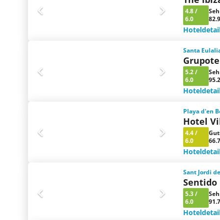
4.8
/
Seh
6.0
82.
Hoteldetai
Santa Eulali
Grupotel
5.2
/
Seh
6.0
95.
Hoteldetai
Playa d'en B
Hotel Vi
4.4
/
Gut
6.0
66.
Hoteldetai
Sant Jordi d
Sentido 
5.3
/
Seh
6.0
91.
Hoteldetai