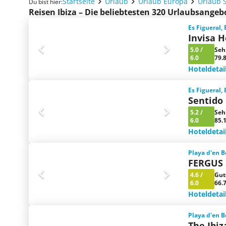
Startseite
Urlaub
Urlaub Europa
Urlaub 
Du bist hier:
Reisen Ibiza – Die beliebtesten 320 Urlaubsangeb
Es Figueral,
Invisa H
5.0
/
Seh
6.0
79.
Hoteldetai
Es Figueral,
Sentido
5.2
/
Seh
6.0
85.
Hoteldetai
Playa d'en B
FERGUS 
4.6
/
Gut
6.0
66.
Hoteldetai
Playa d'en B
The Ibiz