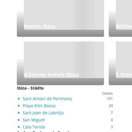
Hotels Ibiza
Welln
4 Sterne Hotels Ibiza
5 Ster
Ibiza - Städte
Hotels
Sant Antoni de Portmany
101
Playa d'en Bossa
24
Sant Joan de Labritja
7
San Miguel
4
Cala Tarida
3