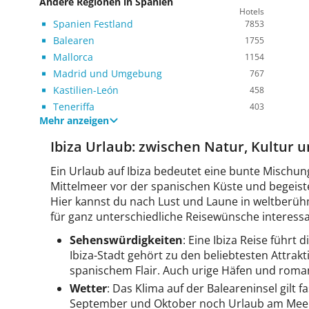
Andere Regionen in Spanien
Hotels
Spanien Festland
7853
Balearen
1755
Mallorca
1154
Madrid und Umgebung
767
Kastilien-León
458
Teneriffa
403
Mehr anzeigen
Ibiza Urlaub: zwischen Natur, Kultur 
Ein Urlaub auf Ibiza bedeutet eine bunte Mischun
Mittelmeer vor der spanischen Küste und begeist
Hier kannst du nach Lust und Laune in weltberühm
für ganz unterschiedliche Reisewünsche interessa
Sehenswürdigkeiten
: Eine Ibiza Reise führt
Ibiza-Stadt gehört zu den beliebtesten Attrakt
spanischem Flair. Auch urige Häfen und roma
Wetter
: Das Klima auf der Baleareninsel gilt
September und Oktober noch Urlaub am Meer ge