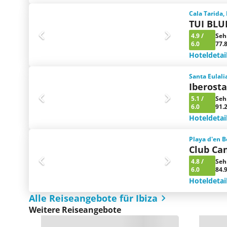
Cala Tarida,
TUI BLU
4.9
/
Seh
6.0
77.
Hoteldetai
Santa Eulali
Iberosta
5.1
/
Seh
6.0
91.
Hoteldetai
Playa d'en B
Club Ca
4.8
/
Seh
6.0
84.
Hoteldetai
Alle Reiseangebote für Ibiza
Weitere Reiseangebote