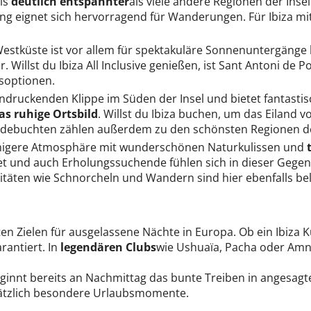
als
deutlich entspannter
als viele andere Regionen der Ins
ng eignet sich hervorragend für Wanderungen. Für Ibiza mit 
 Westküste ist vor allem für spektakuläre Sonnenuntergäng
 Willst du Ibiza All Inclusive genießen, ist Sant Antoni de 
soptionen.
eeindruckenden Klippe im Süden der Insel und bietet fantast
as ruhige Ortsbild
. Willst du Ibiza buchen, um das Eiland 
adebuchten zählen außerdem zu den schönsten Regionen de
ruhigere Atmosphäre mit wunderschönen Naturkulissen und
net und auch Erholungssuchende fühlen sich in dieser Gegen
itäten wie Schnorcheln und Wandern sind hier ebenfalls bel
ten Zielen für ausgelassene Nächte in Europa. Ob ein Ibiza K
rantiert. In
legendären Clubs
wie Ushuaïa, Pacha oder Amnes
eginnt bereits an Nachmittag das bunte Treiben in angesagte
sätzlich besondere Urlaubsmomente.