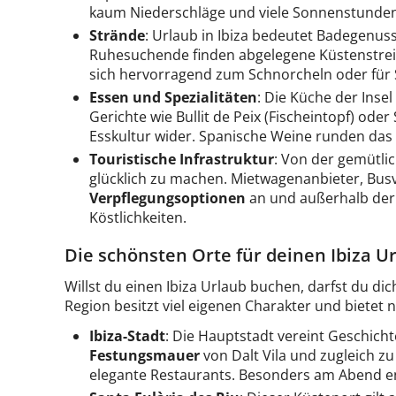
kaum Niederschläge und viele Sonnenstunden
Strände
: Urlaub in Ibiza bedeutet Badegenus
Ruhesuchende finden abgelegene Küstenstreife
sich hervorragend zum Schnorcheln oder für 
Essen und Spezialitäten
: Die Küche der Ins
Gerichte wie Bullit de Peix (Fischeintopf) oder
Esskultur wider. Spanische Weine runden das
Touristische Infrastruktur
: Von der gemütli
glücklich zu machen. Mietwagenanbieter, Bus
Verpflegungsoptionen
an und außerhalb der
Köstlichkeiten.
Die schönsten Orte für deinen Ibiza U
Willst du einen Ibiza Urlaub buchen, darfst du di
Region besitzt viel eigenen Charakter und bietet
Ibiza-Stadt
: Die Hauptstadt vereint Geschicht
Festungsmauer
von Dalt Vila und zugleich z
elegante Restaurants. Besonders am Abend e