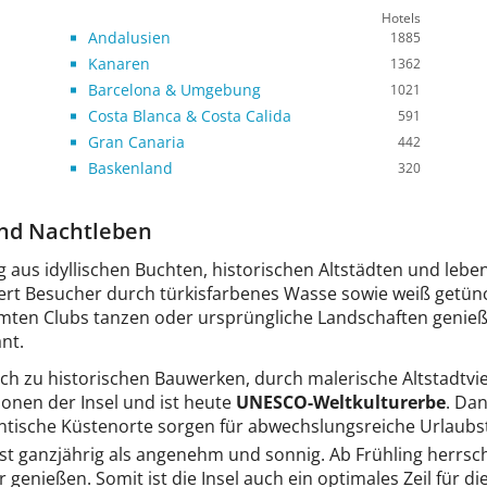
Hotels
Andalusien
1885
Kanaren
1362
Barcelona & Umgebung
1021
Costa Blanca & Costa Calida
591
Gran Canaria
442
Baskenland
320
und Nachtleben
g aus idyllischen Buchten, historischen Altstädten und leb
ert Besucher durch türkisfarbenes Wasse sowie weiß getünc
ten Clubs tanzen oder ursprüngliche Landschaften genießen.
nt.
 dich zu historischen Bauwerken, durch malerische Altstadtvi
ionen der Insel und ist heute
UNESCO-Weltkulturerbe
. Dan
ntische Küstenorte sorgen für abwechslungsreiche Urlaubs
 fast ganzjährig als angenehm und sonnig. Ab Frühling herrs
nießen. Somit ist die Insel auch ein optimales Zeil für di