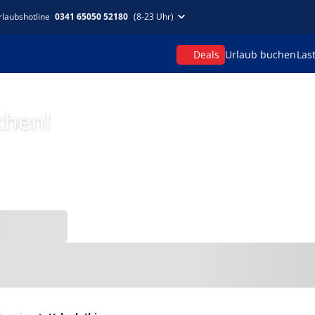
rlaubshotline
0341 65050 52180
(8-23 Uhr)
Deals
Urlaub buchen
Las
chen!