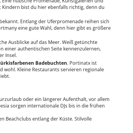
el. Eine hübsche Promenade, Kunstgalerien und
Kindern bist du hier ebenfalls richtig, denn du
e bekannt. Entlang der Uferpromenade reihen sich
Portmany eine gute Wahl, denn hier gibt es größere
ische Ausblicke auf das Meer. Weiß getünchte
von einer authentischen Seite kennenzulernen,
r Insel.
türkisfarbenen Badebuchten
. Portinatx ist
d wohl. Kleine Restaurants servieren regionale
iebt.
urzurlaub oder ein längerer Aufenthalt, vor allem
ia sorgen internationale DJs bis in die frühen
n Beachclubs entlang der Küste. Stilvolle