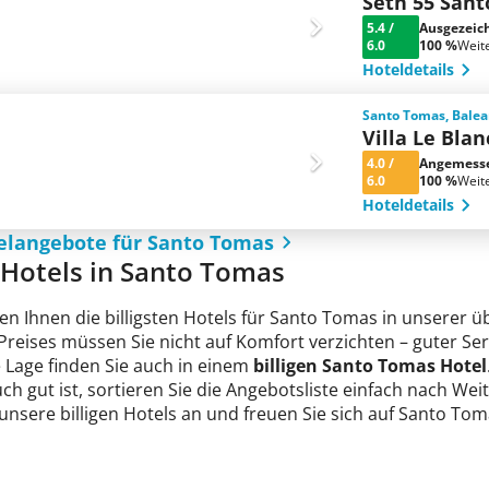
Seth 55 San
5.4
/
Ausgezeic
6.0
100 %
Weit
Hoteldetails
Santo Tomas, Balea
Villa Le Bla
4.0
/
Angemess
6.0
100 %
Weit
Hoteldetails
elangebote für Santo Tomas
e Hotels in Santo Tomas
en Ihnen die billigsten Hotels für Santo Tomas in unserer ü
n Preises müssen Sie nicht auf Komfort verzichten – guter 
e Lage finden Sie auch in einem
billigen Santo Tomas Hotel
ch gut ist, sortieren Sie die Angebotsliste einfach nach We
unsere billigen Hotels an und freuen Sie sich auf Santo Tom