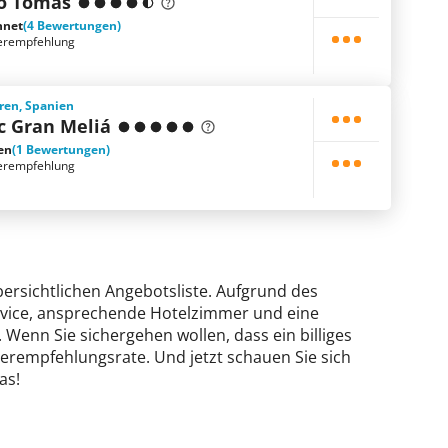
to Tomás
hnet
(4 Bewertungen)
erempfehlung
ren, Spanien
nc Gran Meliá
en
(1 Bewertungen)
erempfehlung
bersichtlichen Angebotsliste. Aufgrund des
Service, ansprechende Hotelzimmer und eine
. Wenn Sie sichergehen wollen, dass ein billiges
iterempfehlungsrate. Und jetzt schauen Sie sich
as!