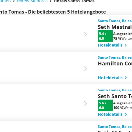
panien
Hotels Menorca
Hotels Santo Tomas
nto Tomas - Die beliebtesten 5 Hotelangebote
Santo Tomas, Balea
Seth Mestral
5.4
/
Ausgezeic
6.0
75 %
Weite
Hoteldetails
Santo Tomas, Balea
Hamilton Co
Hoteldetails
Santo Tomas, Balea
Seth Santo 
5.6
/
Ausgezeic
6.0
100 %
Weit
Hoteldetails
Santo Tomas, Balea