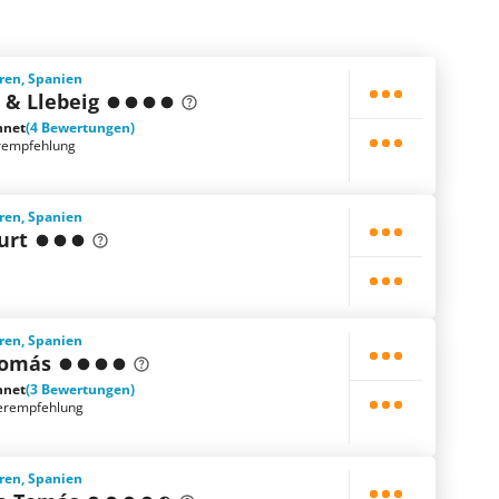
ren, Spanien
 & Llebeig
hnet
(4 Bewertungen)
rempfehlung
ren, Spanien
urt
ren, Spanien
Tomás
hnet
(3 Bewertungen)
erempfehlung
ren, Spanien