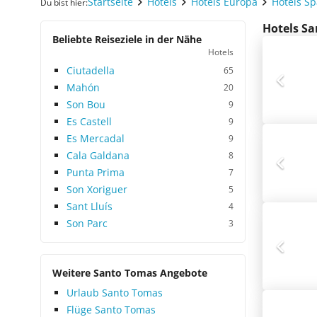
Startseite
Hotels
Hotels Europa
Hotels S
Du bist hier:
Hotels Sa
Beliebte Reiseziele in der Nähe
Hotels
Ciutadella
65
Mahón
20
Son Bou
9
Es Castell
9
Es Mercadal
9
Cala Galdana
8
Punta Prima
7
Son Xoriguer
5
Sant Lluís
4
Son Parc
3
Weitere Santo Tomas Angebote
Urlaub Santo Tomas
Flüge Santo Tomas