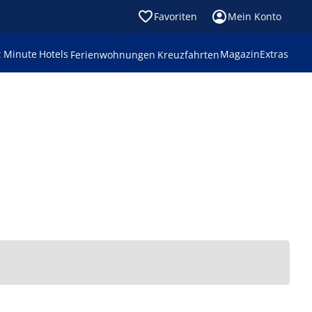
Favoriten
Mein Konto
t Minute
Hotels
Magazin
Extras
Ferienwohnungen
Kreuzfahrten