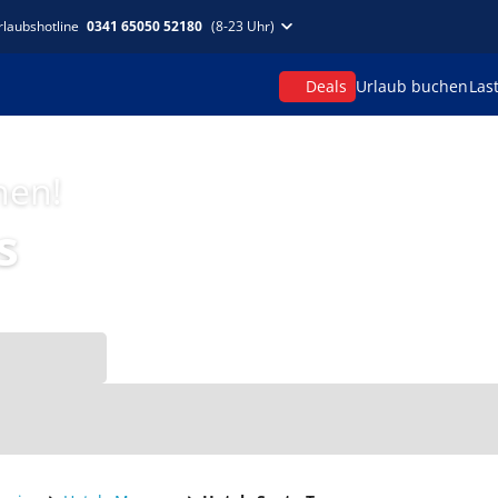
rlaubshotline
0341 65050 52180
(8-23 Uhr)
Deals
Urlaub buchen
Las
hen!
s