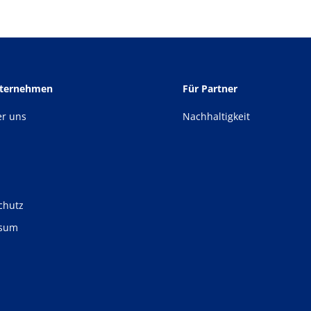
nternehmen
Für Partner
er uns
Nachhaltigkeit
chutz
ssum