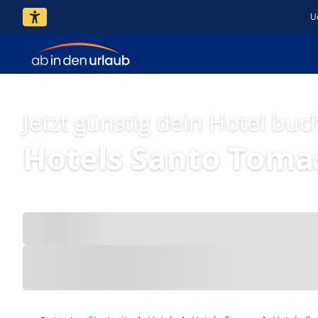
U
Jetzt günstig dein Hotel buc
Hotels Santo Toma