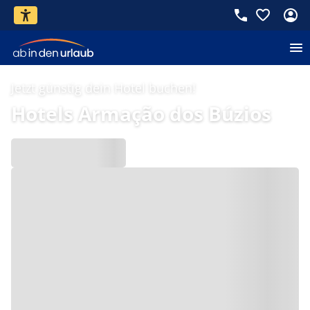
Jetzt günstig dein Hotel buchen!
Hotels Armação dos Búzios