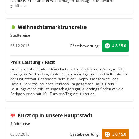
hat die Bar nur an drei Wochentagen (Montag bis Mittwoch)
geöffnet.
Weihnachtsmarktrundreise
Städtereise
25.12.2015
Gästebewertung:
4.8 / 5.0
Preis Leistung / Fazit
Gute Lage aber leider etwas laut an der Landsberger Allee, mit der
Tram gute Verbindung zu den Sehenswürdigkeiten und Kulturstätten
der Hauptstadt. Besonders nett ist der "Kopfkissenservice" des
Hotels. Sehr freundliches Personal im gesamten Haus. Preis-
Leistungsverhältnis ist ungeschlagen gut, allerdings finden wir die
Parkgebühren mit 10.- Euro pro Tag viel zu teuer.
Kurztrip in unsere Hauptstadt
Städtereise
03.07.2015
Gästebewertung:
3.0 / 5.0