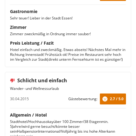
Gastronomie
Sehr teuer! Lieber in der Stadt Essen!
Zimmer
Zimmer zweckmäßig in Ordnung immer sauber!
Preis Leistung / Fazit
Hotel einfach und zweckmäßig. Etwas abseits! Nächstes Mal mehr in
Richtung Innenstadt! Frühstück ok! Preise im Restaurant sehr hoch
im Vergleich zur Stadt(direkt unterm Fernsehturm ist es günstiger!)
Schlicht und einfach
Wander- und Wellnessurlaub
30.04.2015
Gästebewertung:
2.7 / 5.0
Allgemein / Hotel
Stadthotel/Hochhausokayüber 100 Zimmer/38 Etagenmin.
5Jahre/wird gerne besucht/könnte besser
seinHalbpensionInternational/Volljährig bis ins hohe Alterkann