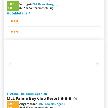
5.0
/
Sehr gut
(261 Bewertungen)
6.0
87.7 %
Weiterempfehlung
Hoteldetails
El Arenal, Balearen, Spanien
MLL Palma Bay Club Resort
3.9
/
Angemessen
(307 Bewertungen)
6.0
46.6 %
Weiterempfehlung