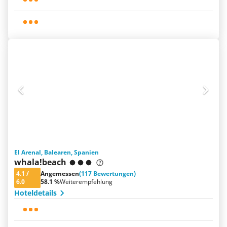
El Arenal, Balearen, Spanien
whala!beach
4.1
/
Angemessen
(117 Bewertungen)
6.0
58.1 %
Weiterempfehlung
Hoteldetails