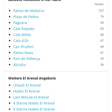
Hotels
Palma de Mallorca
107
Playa de Palma
79
Paguera
58
Cala Ratjada
50
Cala Millor
48
Cala d'Or
47
Can Picafort
44
Palma Nova
41
Port de Pollença
39
Alcúdia
36
Weitere El Arenal Angebote
Urlaub El Arenal
Hotels El Arenal
Last Minute El Arenal
4 Sterne Hotels El Arenal
5 Sterne Hotels El Arenal