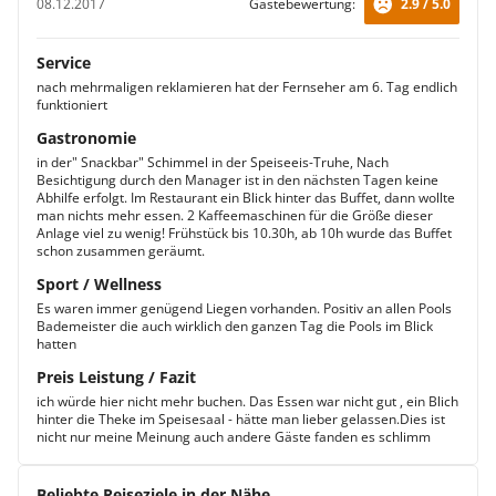
08.12.2017
Gästebewertung:
2.9 / 5.0
Service
nach mehrmaligen reklamieren hat der Fernseher am 6. Tag endlich
funktioniert
Gastronomie
in der" Snackbar" Schimmel in der Speiseeis-Truhe, Nach
Besichtigung durch den Manager ist in den nächsten Tagen keine
Abhilfe erfolgt. Im Restaurant ein Blick hinter das Buffet, dann wollte
man nichts mehr essen. 2 Kaffeemaschinen für die Größe dieser
Anlage viel zu wenig! Frühstück bis 10.30h, ab 10h wurde das Buffet
schon zusammen geräumt.
Sport / Wellness
Es waren immer genügend Liegen vorhanden. Positiv an allen Pools
Bademeister die auch wirklich den ganzen Tag die Pools im Blick
hatten
Preis Leistung / Fazit
ich würde hier nicht mehr buchen. Das Essen war nicht gut , ein Blich
hinter die Theke im Speisesaal - hätte man lieber gelassen.Dies ist
nicht nur meine Meinung auch andere Gäste fanden es schlimm
Beliebte Reiseziele in der Nähe