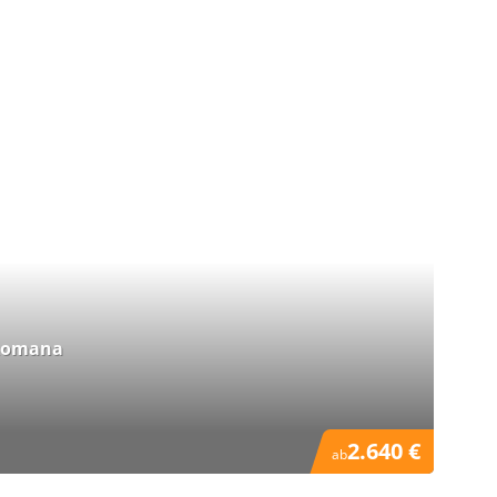
 Romana
2.640 €
ab