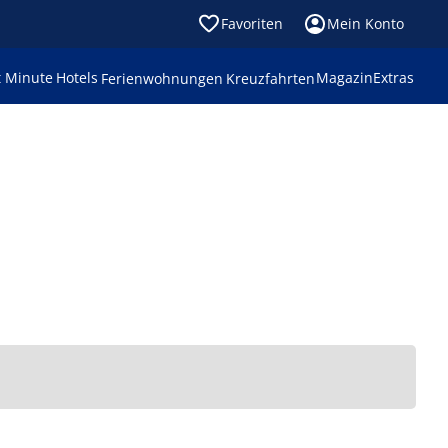
Favoriten
Mein Konto
t Minute
Hotels
Magazin
Extras
Ferienwohnungen
Kreuzfahrten