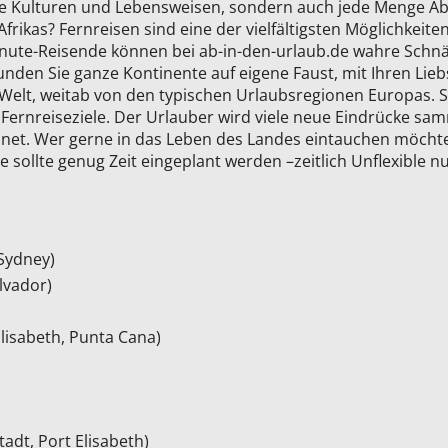
neue Kulturen und Lebensweisen, sondern auch jede Menge Ab
Afrikas? Fernreisen sind eine der vielfältigsten Möglichkeit
inute-Reisende können bei ab-in-den-urlaub.de wahre Schnä
nden Sie ganze Kontinente auf eigene Faust, mit Ihren Lieb
 Welt, weitab von den typischen Urlaubsregionen Europas. S
 Fernreiseziele. Der Urlauber wird viele neue Eindrücke s
et. Wer gerne in das Leben des Landes eintauchen möchte,
e sollte genug Zeit eingeplant werden –zeitlich Unflexible
 Sydney)
lvador)
lisabeth, Punta Cana)
adt, Port Elisabeth)