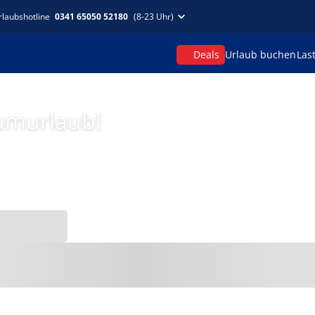
rlaubshotline
0341 65050 52180
(8-23 Uhr)
Deals
Urlaub buchen
Las
umurlaub!