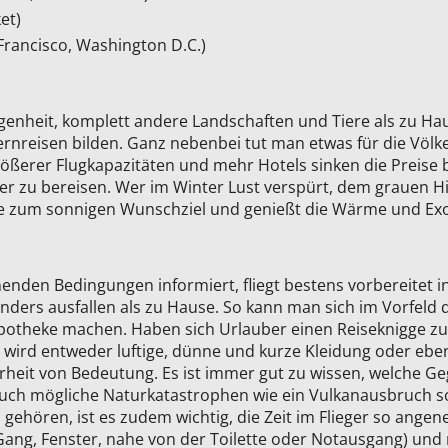
et)
Francisco, Washington D.C.)
legenheit, komplett andere Landschaften und Tiere als zu Ha
nreisen bilden. Ganz nebenbei tut man etwas für die Völke
ßerer Flugkapazitäten und mehr Hotels sinken die Preise bei
er zu bereisen. Wer im Winter Lust verspürt, dem grauen 
se zum sonnigen Wunschziel und genießt die Wärme und Exo
henden Bedingungen informiert, fliegt bestens vorbereitet in
ders ausfallen als zu Hause. So kann man sich im Vorfeld 
apotheke machen. Haben sich Urlauber einen Reiseknigge z
wird entweder luftige, dünne und kurze Kleidung oder eben
erheit von Bedeutung. Es ist immer gut zu wissen, welche
. Auch mögliche Naturkatastrophen wie ein Vulkanausbruch so
n gehören, ist es zudem wichtig, die Zeit im Flieger so ang
 Gang, Fenster, nahe von der Toilette oder Notausgang) und