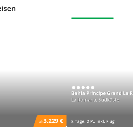
eisen
UNSERE EMPFEHLUNG
Bahia Principe Grand La
La Romana, Südküste
3.229 €
8 Tage, 2 P., inkl. Flug
ab
)