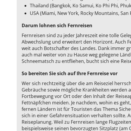
Thailand (Bangkok, Ko Samui, Ko Phi Phi, Phuk
USA (Miami, New York, Rocky Mountains, San 
Darum lohnen sich Fernreisen
Fernreisen sind zu jeder Jahreszeit eine tolle Ge
Abwechslung und erweitert den Horizont. Auch Fer
weit auch Botschafter des Landes. Dank immer grö
auch mal weiter von zu Hause weg gelegene Länd
Schneematsch zu entfliehen, bucht sich eine Rei
So bereiten Sie sich auf Ihre Fernreise vor
Wer sich rechtzeitig über die am Reiseziel herrsc
Gebräuche sowie mögliche Krankheiten werden an
Fortbewegung vor Ort oder den Inhalt der Reise
Fettnäpfchen meiden. Je nachdem, wohin es geht, 
fernen Ländern ist für Touristen das Thema Sich
sich in einer Gefahrensituation verhalten sollte
Reiseplanung. Weil zu Fernreisen lange Flugzeite
beispielsweise seinen bevorzugten Sitzplatz (am