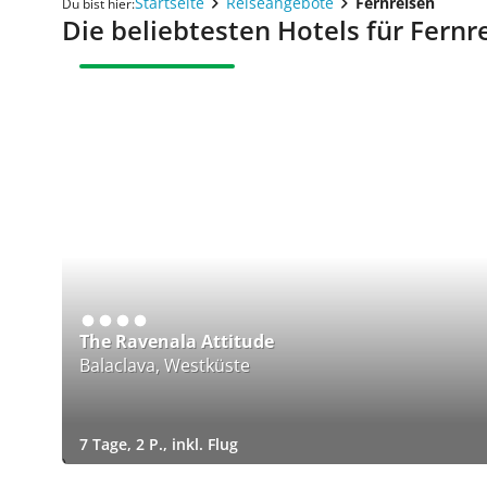
Startseite
Reiseangebote
Fernreisen
Du bist hier:
Die beliebtesten Hotels für Fernr
UNSERE EMPFEHLUNG
The Ravenala Attitude
Balaclava, Westküste
7 Tage, 2 P., inkl. Flug
)