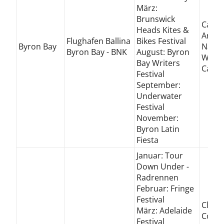
März:
Brunswick
Cape 
Heads Kites &
Arakw
Flughafen Ballina
Bikes Festival
Byron Bay
Natio
Byron Bay - BNK
August: Byron
Wateg
Bay Writers
Cape 
Festival
September:
Underwater
Festival
November:
Byron Latin
Fiesta
Januar: Tour
Down Under -
Radrennen
Februar: Fringe
Festival
Clela
März: Adelaide
Conve
Festival