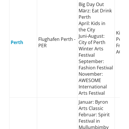
Big Day Out
März: Eat Drink
Perth
April: Kids in
the City
Kings
Juni-August:
Flughafen Perth -
Perth
Perth
City of Perth
PER
Frema
Winter Arts
AQW
Festival
September:
Fashion Festival
November:
AWESOME
International
Arts Festival
Januar: Byron
Arts Classic
Februar: Spirit
Festival in
Mullumbimby