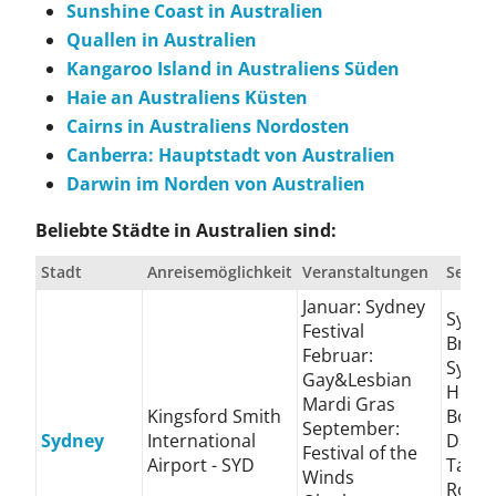
Sunshine Coast in Australien
Quallen in Australien
Kangaroo Island in Australiens Süden
Haie an Australiens Küsten
Cairns in Australiens Nordosten
Canberra: Hauptstadt von Australien
Darwin im Norden von Australien
Beliebte Städte in Australien sind:
Stadt
Anreisemöglichkeit
Veranstaltungen
Sehen
Januar: Sydney
Sydne
Festival
Bridg
Februar:
Sydne
Gay&Lesbian
Hous
Mardi Gras
Kingsford Smith
Bondi
September:
Sydney
International
Darli
Festival of the
Airport - SYD
Taron
Winds
Royal