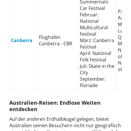
Summernats
Car Festival
Parli
Februar:
Astra
National
Memor
Multicultural
Lake B
Festival
Flughafen
Queen
Canberra
März: Canberra
Canberra - CBR
Markt
Festival
Natio
April: National
of Aus
Folk Festival
Natio
Juli: Skate in the
of Aus
City
September:
Floriade
Australien-Reisen: Endlose Weiten
entdecken
Auf der anderen Erdhalbkugel gelegen, bietet
Australien seinen Besuchern nicht nur geografisch