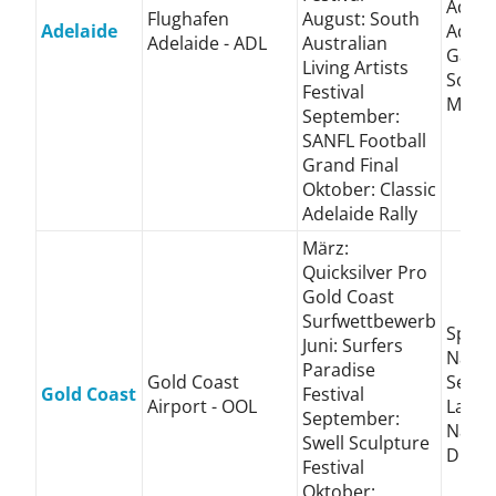
Adela
Flughafen
August: South
Adelaide
Adela
Adelaide - ADL
Australian
Gard
Living Artists
South
Festival
Muse
September:
SANFL Football
Grand Final
Oktober: Classic
Adelaide Rally
März:
Quicksilver Pro
Gold Coast
Surfwettbewerb
Sprin
Juni: Surfers
Natio
Paradise
Gold Coast
Sea W
Gold Coast
Festival
Airport - OOL
Lamin
September:
Natio
Swell Sculpture
Drea
Festival
Oktober: