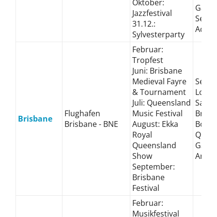
Oktober:
Gard
Jazzfestival
Sea L
31.12.:
Aqua
Sylvesterparty
Februar:
Tropfest
Juni: Brisbane
Medieval Fayre
Sea W
& Tournament
Lone 
Juli: Queensland
Sanct
Flughafen
Music Festival
Brisb
Brisbane
Brisbane - BNE
August: Ekka
Botan
Royal
Quee
Queensland
Galle
Show
Art
September:
Brisbane
Festival
Februar:
Musikfestival