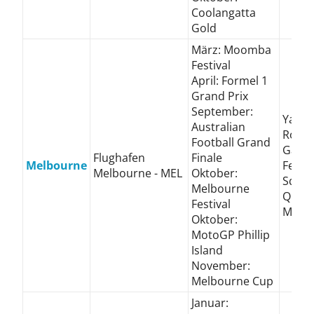
Coolangatta
Gold
März: Moomba
Festival
April: Formel 1
Grand Prix
September:
Yarra
Australian
Royal
Football Grand
Gard
Flughafen
Finale
Melbourne
Feder
Melbourne - MEL
Oktober:
Squar
Melbourne
Queen
Festival
Markt
Oktober:
MotoGP Phillip
Island
November:
Melbourne Cup
Januar: