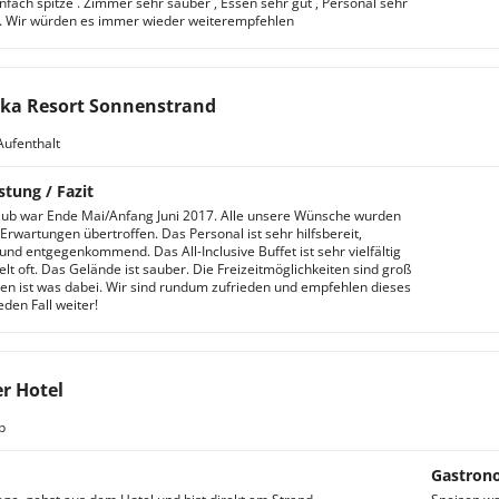
infach spitze . Zimmer sehr sauber , Essen sehr gut , Personal sehr
 . Wir würden es immer wieder weiterempfehlen
ka Resort Sonnenstrand
Aufenthalt
stung / Fazit
ub war Ende Mai/Anfang Juni 2017. Alle unsere Wünsche wurden
 Erwartungen übertroffen. Das Personal ist sehr hilfsbereit,
 und entgegenkommend. Das All-Inclusive Buffet ist sehr vielfältig
lt oft. Das Gelände ist sauber. Die Freizeitmöglichkeiten sind groß
den ist was dabei. Wir sind rundum zufrieden und empfehlen dieses
eden Fall weiter!
r Hotel
b
Gastron