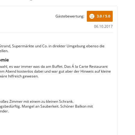
Gästebewertung:
3.0 / 5.0
06.10.2017
Strand, Supermärkte und Co. in direkter Umgebung ebenso die
llen.
omie
ahl, es war immer was da am Buffet. Das Á la Carte Restaurant
em Abend kostenlos dabei und war gut aber der Hinweis auf kleine
wäre hilfreich gewesen.
oßes Zimmer mit einem zu kleinen Schrank.
gsbedürftig. Mangel an Sauberkeit. Schöner Balkon mit
nder.