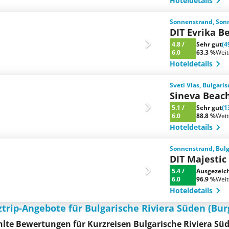
Hoteldetails
Sonnenstrand, Sonn
DIT Evrika B
4.8
/
Sehr gut
(4
6.0
63.3 %
Wei
Hoteldetails
Sveti Vlas, Bulgari
Sineva Beac
5.1
/
Sehr gut
(1
6.0
88.8 %
Wei
Hoteldetails
Sonnenstrand, Bulg
DIT Majestic
5.4
/
Ausgezeic
6.0
96.9 %
Wei
Hoteldetails
ztrip-Angebote für Bulgarische Riviera Süden (Bur
te Bewertungen für Kurzreisen Bulgarische Riviera Süd