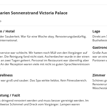
arien Sonnenstrand Victoria Palace
b
n / Hotel
Lage
n der Sauberkeit. War für eine Woche okay. Renovierungsbedürftig.
Direkt am 
international.
Bushalteste
Gastron
service war schlecht. Wir hatten noch Müll von den Vorgänger auf
Große Ausw
. Die Reinigung fand nicht statt. Aschenbecher wurde in der einen
war an ein
an zwei Tagen geleert. Personal im Restaurant war übereifrig aber
Portionen 
. An der Rezeption waren viele mit nicht so guten Sprachkenntnissen
.
Wellness
Zimmer
war groß und sauber. Das Spa wirkte lieblos. Kein Fitnessbereich.
Schönes gr
Renovierun
Wäschestä
stung / Fazit
 dringend renoviert werden und muss besser gereinigt werden. Im
eilweise Schimmel und Dreck vom Vorgänger. Lampen waren