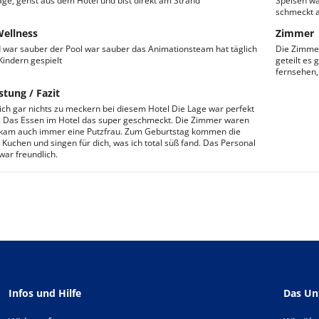
age, gehst aus dem Hotel und bist direkt am Strand
Speisen wa
schmeckt a
Wellness
Zimmer
 war sauber der Pool war sauber das Animationsteam hat täglich
Die Zimmer
Kindern gespielt
geteilt es
fernsehen,
stung / Fazit
ich gar nichts zu meckern bei diesem Hotel Die Lage war perfekt
 Das Essen im Hotel das super geschmeckt. Die Zimmer waren
 kam auch immer eine Putzfrau. Zum Geburtstag kommen die
t Kuchen und singen für dich, was ich total süß fand. Das Personal
war freundlich.
Infos und Hilfe
Das U