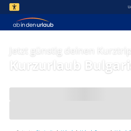
U
Jetzt günstig deinen Kurztri
Kurzurlaub Bulgari