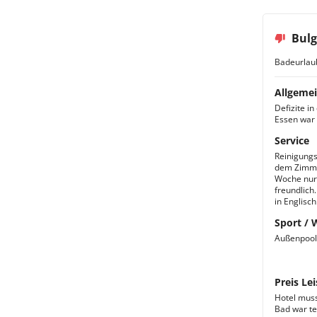
Bulg
Badeurlau
Allgemei
Defizite i
Essen war 
Service
Reinigungs
dem Zimmer
Woche nur 
freundlich
in Englisch
Sport / 
Außenpool 
Preis Lei
Hotel muss
Bad war t