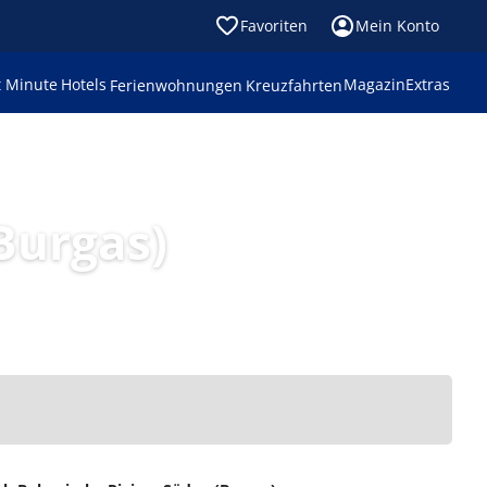
Favoriten
Mein Konto
t Minute
Hotels
Magazin
Extras
Ferienwohnungen
Kreuzfahrten
Burgas)