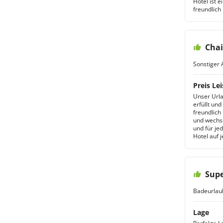
Hotel ist e
freundlich
Chai
Sonstiger 
Preis Lei
Unser Urla
erfüllt und
freundlich
und wechse
und für je
Hotel auf j
Supe
Badeurlau
Lage