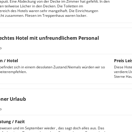
kaputt. Eine Abdeckung von der Decke im Zimmer hat gefehlt. In den
en teilweise Löcher in den Decken. Die Toiletten im
reich des Hotels waren sehr mangelhaft. Die Einrichtungen
cht zusammen. Fliesen im Treppenhaus waren locker.
echtes Hotel mit unfreundlichem Personal
b
n / Hotel
Preis Lei
befindet sich in einem desolaten Zustand.Niemals würden wir so
Diese Hote
weiterempfehlen.
verdient.U
Sterne Hau
ner Urlaub
b
stung / Fazit
ewesen und im September wieder , das sagt doch alles aus. Das