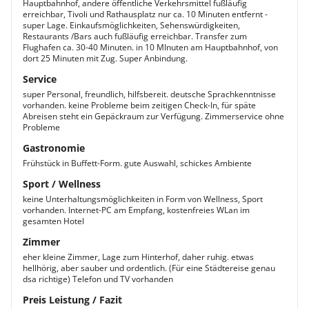
Hauptbahnhof, andere öffentliche Verkehrsmittel fußläufig
erreichbar, Tivoli und Rathausplatz nur ca. 10 Minuten entfernt -
super Lage. Einkaufsmöglichkeiten, Sehenswürdigkeiten,
Restaurants /Bars auch fußläufig erreichbar. Transfer zum
Flughafen ca. 30-40 Minuten. in 10 MInuten am Hauptbahnhof, von
dort 25 Minuten mit Zug. Super Anbindung.
Service
super Personal, freundlich, hilfsbereit. deutsche Sprachkenntnisse
vorhanden. keine Probleme beim zeitigen Check-In, für späte
Abreisen steht ein Gepäckraum zur Verfügung. Zimmerservice ohne
Probleme
Gastronomie
Frühstück in Buffett-Form. gute Auswahl, schickes Ambiente
Sport / Wellness
keine Unterhaltungsmöglichkeiten in Form von Wellness, Sport
vorhanden. Internet-PC am Empfang, kostenfreies WLan im
gesamten Hotel
Zimmer
eher kleine Zimmer, Lage zum Hinterhof, daher ruhig. etwas
hellhörig, aber sauber und ordentlich. (Für eine Städtereise genau
dsa richtige) Telefon und TV vorhanden
Preis Leistung / Fazit