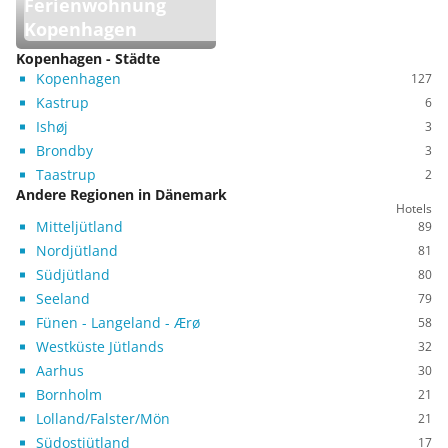
Ferienwohnung
Kopenhagen
Kopenhagen - Städte
Kopenhagen
127
Kastrup
6
Ishøj
3
Brondby
3
Taastrup
2
Andere Regionen in Dänemark
Hotels
Mitteljütland
89
Nordjütland
81
Südjütland
80
Seeland
79
Fünen - Langeland - Ærø
58
Westküste Jütlands
32
Aarhus
30
Bornholm
21
Lolland/Falster/Mön
21
Südostjütland
17