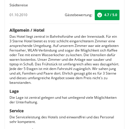
Städtereise
01.10.2010
Gästebewertung:
4.7 / 5.0
Allgemein / Hotel
Das Hotel liegt zentral in Bahnhofsnähe und der Innenstadt. Für ein
3 Sterne Hotel bietet es trotz schlicht eingerichtetem Zimmer eine
ansprechende Umgebung. Auf unserem Zimmer war wie angeboten
Fernseher, WLAN-Verbindung und sogar die Möglichkeit sich Kaffee
oder Tee mit einem Wasserkocher zu kochen. Die Utensilien dafür
waren kostenlos. Unser Zimmer und die Anlage war sauber und
tiptop in Schuß. Das Frühstück ist umfangreich alles was dazugehört.
Jede der 5 Etagen ist mit dem Fahrstuhl zugänglich. Wir sahen jung
und alt, Familien und Paare dort. Ehrlich gesagt gibt es für 3 Sterne
und dieses umfangreiche Angebot sowie dem Preis nicht´s zu
beanstanden.
Lage
Die Lage ist zentral gelegen und hat umliegend viele Möglichkeiten
der Unterhaltung.
Service
Die Serviceleistung des Hotels sind einwandfrei und das Personal
sehr kompetent.