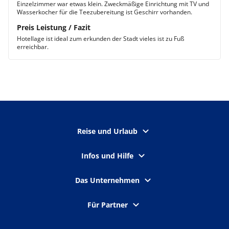
Einzelzimmer war etwas klein. Zweckmäßige Einrichtung mit TV und
Wasserkocher für die Teezubereitung ist Geschirr vorhanden.
Preis Leistung / Fazit
Hotellage ist ideal zum erkunden der Stadt vieles ist zu Fuß
erreichbar.
Reise und Urlaub
Infos und Hilfe
Das Unternehmen
Für Partner