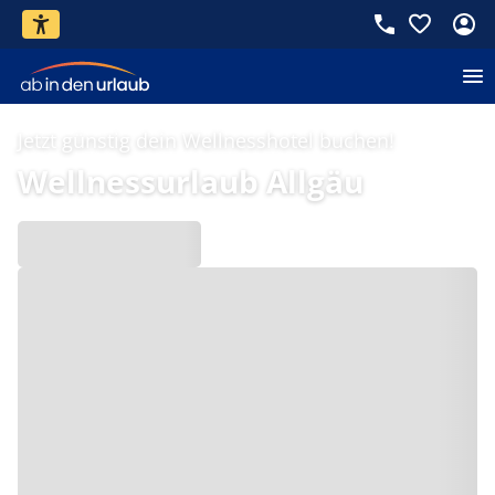
Jetzt günstig dein Wellnesshotel buchen!
Wellnessurlaub Allgäu