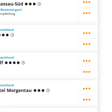
assau-Süd
1 Bewertungen)
empfehlung
utschland
utschland
lf
utschland
tel Morgentau