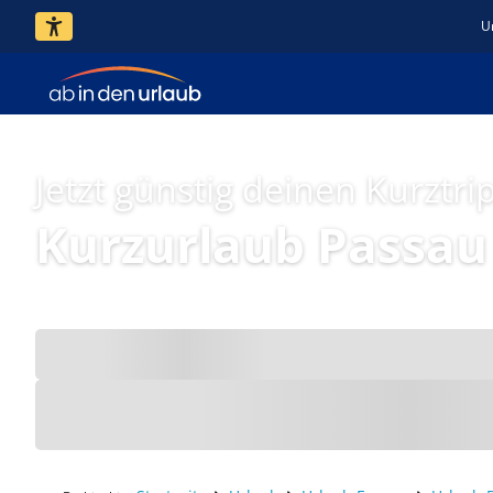
U
Jetzt günstig deinen Kurztri
Kurzurlaub Passau