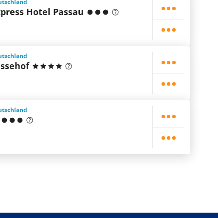
utschland
ress Hotel Passau
utschland
üssehof
utschland