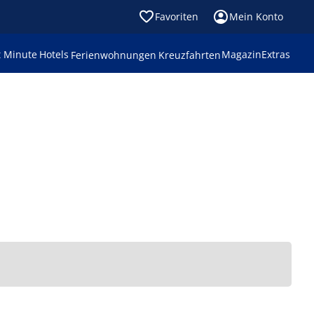
Favoriten
Mein Konto
t Minute
Hotels
Magazin
Extras
Ferienwohnungen
Kreuzfahrten