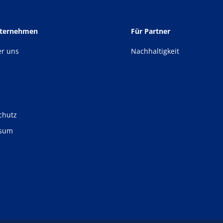
nternehmen
Für Partner
er uns
Nachhaltigkeit
chutz
ssum