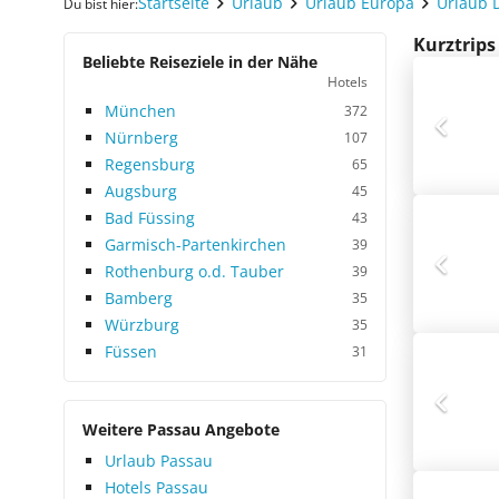
Startseite
Urlaub
Urlaub Europa
Urlaub 
Du bist hier:
Kurztrips
Beliebte Reiseziele in der Nähe
Hotels
München
372
Nürnberg
107
Regensburg
65
Augsburg
45
Bad Füssing
43
Garmisch-Partenkirchen
39
Rothenburg o.d. Tauber
39
Bamberg
35
Würzburg
35
Füssen
31
Weitere Passau Angebote
Urlaub Passau
Hotels Passau