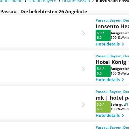
Deutschland
Urlaub Bayern
Urlaub Passau
Kurzurlaub Pass
 Passau - Die beliebtesten 26 Angebote
Passau, Bayern, De
Innsento He
6.0
/
Ausgezeic
6.0
100 %
Weit
Hoteldetails
Passau, Bayern, De
Hotel König
5.4
/
Ausgezeic
6.0
100 %
Weit
Hoteldetails
Passau, Bayern, De
mk | hotel 
5.0
/
Sehr gut
(1
6.0
100 %
Weit
Hoteldetails
Passau, Bayern, De