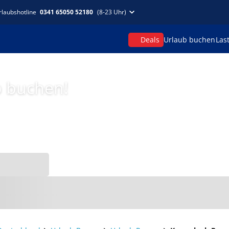
rlaubshotline
0341 65050 52180
(8-23 Uhr)
Deals
Urlaub buchen
Las
p buchen!