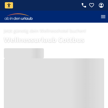
Jetzt günstig dein Wellnesshotel buchen!
Wellnessurlaub Cottbus