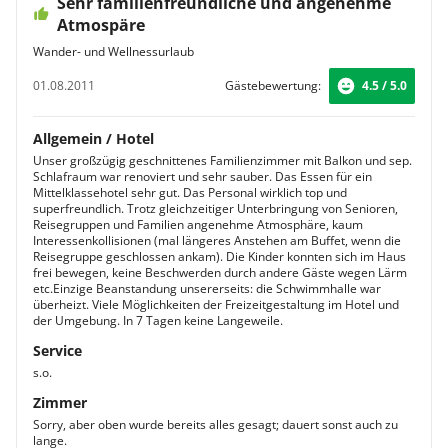
Sehr familienfreundliche und angenehme
Atmospäre
Wander- und Wellnessurlaub
01.08.2011
Gästebewertung:
4.5 / 5.0
Allgemein / Hotel
Unser großzügig geschnittenes Familienzimmer mit Balkon und sep.
Schlafraum war renoviert und sehr sauber. Das Essen für ein
Mittelklassehotel sehr gut. Das Personal wirklich top und
superfreundlich. Trotz gleichzeitiger Unterbringung von Senioren,
Reisegruppen und Familien angenehme Atmosphäre, kaum
Interessenkollisionen (mal längeres Anstehen am Buffet, wenn die
Reisegruppe geschlossen ankam). Die Kinder konnten sich im Haus
frei bewegen, keine Beschwerden durch andere Gäste wegen Lärm
etc.Einzige Beanstandung unsererseits: die Schwimmhalle war
überheizt. Viele Möglichkeiten der Freizeitgestaltung im Hotel und
der Umgebung. In 7 Tagen keine Langeweile.
Service
s.o.
Zimmer
Sorry, aber oben wurde bereits alles gesagt; dauert sonst auch zu
lange.