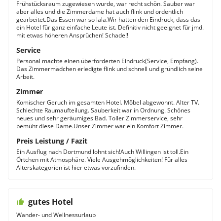
Frühstücksraum zugewiesen wurde, war recht schön. Sauber war
aber alles und die Zimmerdame hat auch flink und ordentlich
gearbeitet.Das Essen war so lala.Wir hatten den Eindruck, dass das
ein Hotel für ganz einfache Leute ist. Definitiv nicht geeignet für jmd.
mit etwas höheren Ansprüchen! Schade!!
Service
Personal machte einen überforderten Eindruck(Service, Empfang).
Das Zimmermädchen erledigte flink und schnell und gründlich seine
Arbeit.
Zimmer
Komischer Geruch im gesamten Hotel. Möbel abgewohnt. Alter TV.
Schlechte Raumaufteilung. Sauberkeit war in Ordnung. Schönes
neues und sehr geräumiges Bad. Toller Zimmerservice, sehr
bemüht diese Dame.Unser Zimmer war ein Komfort Zimmer.
Preis Leistung / Fazit
Ein Ausflug nach Dortmund lohnt sich!Auch Willingen ist toll.Ein
Örtchen mit Atmosphäre. Viele Ausgehmöglichkeiten! Für alles
Alterskategorien ist hier etwas vorzufinden.
gutes Hotel
Wander- und Wellnessurlaub