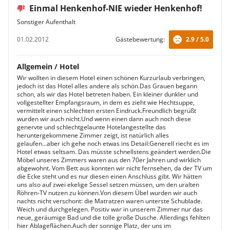
Einmal Henkenhof-NIE wieder Henkenhof!
Sonstiger Aufenthalt
01.02.2012
Gästebewertung:
2.9 / 5.0
Allgemein / Hotel
Wir wollten in diesem Hotel einen schönen Kurzurlaub verbringen,
jedoch ist das Hotel alles andere als schön.Das Grauen begann
schon, als wir das Hotel betreten haben. Ein kleiner dunkler und
vollgestellter Empfangsraum, in dem es zieht wie Hechtsuppe,
vermittelt einen schlechten ersten Eindruck.Freundlich begrüßt
wurden wir auch nicht.Und wenn einen dann auch noch diese
genervte und schlechtgelaunte Hotelangestellte das
heruntergekommene Zimmer zeigt, ist natürlich alles
gelaufen...aber ich gehe noch etwas ins Detail:Generell riecht es im
Hotel etwas seltsam. Das müsste schnellstens geändert werden.Die
Möbel unseres Zimmers waren aus den 70er Jahren und wirklich
abgewohnt. Vom Bett aus konnten wir nicht fernsehen, da der TV um
die Ecke steht und es nur diesen einen Anschluss gibt. Wir hätten
uns also auf zwei ekelige Sessel setzen müssen, um den uralten
Röhren-TV nutzen zu können.Von diesem Übel wurden wir auch
nachts nicht verschont: die Matratzen waren unterste Schublade.
Weich und durchgelegen. Positiv war in unserem Zimmer nur das
neue, geräumige Bad und die tolle große Dusche. Allerdings fehlten
hier Ablageflächen.Auch der sonnige Platz, der uns im