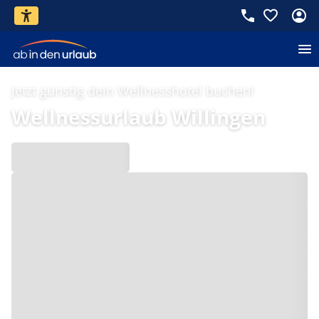
Jetzt günstig dein Wellnesshotel buchen!
Wellnessurlaub Willingen