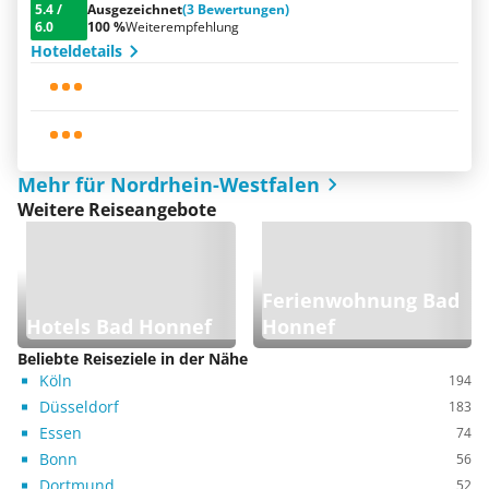
5.4
/
Ausgezeichnet
(3 Bewertungen)
6.0
100 %
Weiterempfehlung
Hoteldetails
Mehr für Nordrhein-Westfalen
Weitere Reiseangebote
Ferienwohnung Bad
Hotels Bad Honnef
Honnef
Beliebte Reiseziele in der Nähe
Köln
194
Düsseldorf
183
Essen
74
Bonn
56
Dortmund
52