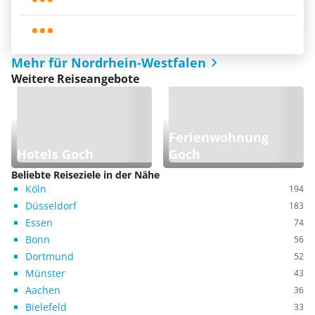
Mehr für Nordrhein-Westfalen
Weitere Reiseangebote
Ferienwohnung
Hotels Goch
Goch
Beliebte Reiseziele in der Nähe
Köln
194
Düsseldorf
183
Essen
74
Bonn
56
Dortmund
52
Münster
43
Aachen
36
Bielefeld
33