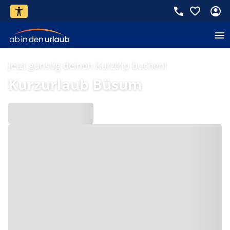
Jetzt günstig deinen Kurztrip buchen!
Kurzurlaub Büsum