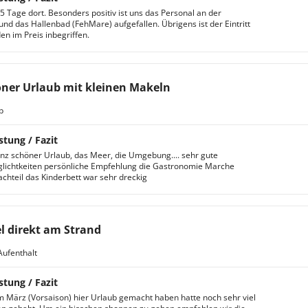
5 Tage dort. Besonders positiv ist uns das Personal an der
und das Hallenbad (FehMare) aufgefallen. Übrigens ist der Eintritt
en im Preis inbegriffen.
ner Urlaub mit kleinen Makeln
b
stung / Fazit
nz schöner Urlaub, das Meer, die Umgebung.... sehr gute
lichtkeiten persönliche Empfehlung die Gastronomie Marche
achteil das Kinderbett war sehr dreckig
l direkt am Strand
Aufenthalt
stung / Fazit
im März (Vorsaison) hier Urlaub gemacht haben hatte noch sehr viel