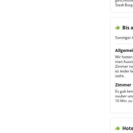
geschlosse
Stadt Burg.
Bis 
Sonstiger 
Allgemei
Wir hatten
man Aussic
Zimmer noc
es leider 
steht.
Zimmer
Es gab kei
sauber und
10 Min. zu
Hote