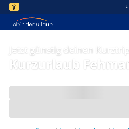
U
Jetzt günstig deinen Kurztri
Kurzurlaub Fehma