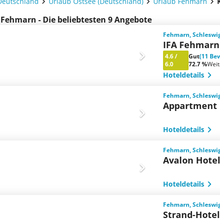
Deutschland
Urlaub Ostsee (Deutschland)
Urlaub Fehmarn
 Fehmarn - Die beliebtesten 9 Angebote
Fehmarn, Schleswig
IFA Fehmarn
4.6
/
Gut
(11 Be
6.0
72.7 %
Wei
Hoteldetails
Fehmarn, Schleswig
Appartment
Hoteldetails
Fehmarn, Schleswig
Avalon Hotel
Hoteldetails
Fehmarn, Schleswig
Strand-Hote