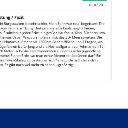
01.07.2011
stung / Fazit
in Burgstaaken ist sehr schön. Mein Sohn war total begeistert. Die
 von Fehmarn " Burg " hat sehr viele Einkaufsmöglichkeiten,
, Eisdielen in jeder Ecke, ein großes Kaufhaus, Kino, Bücherei usw.
ist etwas dabei. Was zu empfehlen ist, das 3D- Meereswelten. Die
n Fehmarn auf mehr als 1200qm Gesamtfläche und 2 Etagen, wo
üge fahren ist für jung und alt. Hochseilgarten auf Fehmarn an 15
10 Meter Höhe die verschiedensten Hindernisse für Jugendliche
sene. Planet Erde, wo man echte Meteoriten berühren darf. Ein
s T-Rex-Skelett zu bestaunen ist. Planet Erde befindet sich in
. Es gibt noch viel mehr zu sehen....großartig...