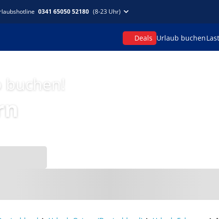
rlaubshotline
0341 65050 52180
(8-23 Uhr)
Deals
Urlaub buchen
Las
p buchen!
rn