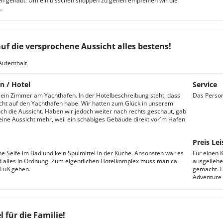
n gehabt. Um ein bisschen shoppen zu gehen empfehlen wir die
.
auf die versprochene Aussicht alles bestens!
Aufenthalt
n / Hotel
Service
 ein Zimmer am Yachthafen. In der Hotelbeschreibung steht, dass
Das Person
ht auf den Yachthafen habe. Wir hatten zum Glück in unserem
h die Aussicht. Haben wir jedoch weiter nach rechts geschaut, gab
keine Aussicht mehr, weil ein schäbiges Gebäude direkt vor´m Hafen
Preis Lei
ne Seife im Bad und kein Spülmittel in der Küche. Ansonsten war es
Für einen 
 alles in Ordnung. Zum eigentlichen Hotelkomplex muss man ca.
ausgeliehe
 Fuß gehen.
gemacht. Ei
Adventure 
l für die Familie!