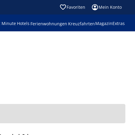
Favoriten
Mein Konto
t Minute
Hotels
Magazin
Extras
Ferienwohnungen
Kreuzfahrten