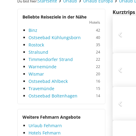
Startseite
Urlaub
Urlaub Europa
Urlaub 
Du bist hier:
Kurztrips
Beliebte Reiseziele in der Nähe
Hotels
Binz
42
Ostseebad Kühlungsborn
40
Rostock
35
Stralsund
24
Timmendorfer Strand
22
Warnemünde
22
Wismar
20
Ostseebad Ahlbeck
16
Travemünde
15
Ostseebad Boltenhagen
14
Weitere Fehmarn Angebote
Urlaub Fehmarn
Hotels Fehmarn