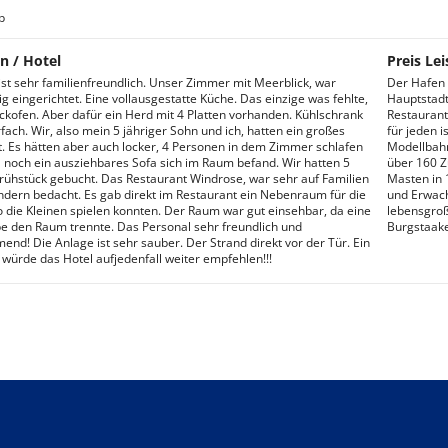
b
n / Hotel
Preis Lei
ist sehr familienfreundlich. Unser Zimmer mit Meerblick, war
Der Hafen 
 eingerichtet. Eine vollausgestatte Küche. Das einzige was fehlte,
Hauptstadt
ckofen. Aber dafür ein Herd mit 4 Platten vorhanden. Kühlschrank
Restaurants
fach. Wir, also mein 5 jähriger Sohn und ich, hatten ein großes
für jeden 
. Es hätten aber auch locker, 4 Personen in dem Zimmer schlafen
Modellbah
 noch ein ausziehbares Sofa sich im Raum befand. Wir hatten 5
über 160 Z
 Frühstück gebucht. Das Restaurant Windrose, war sehr auf Familien
Masten in 
indern bedacht. Es gab direkt im Restaurant ein Nebenraum für die
und Erwach
o die Kleinen spielen konnten. Der Raum war gut einsehbar, da eine
lebensgroße
e den Raum trennte. Das Personal sehr freundlich und
Burgstaaken
nd! Die Anlage ist sehr sauber. Der Strand direkt vor der Tür. Ein
 würde das Hotel aufjedenfall weiter empfehlen!!!