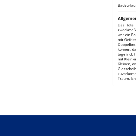
Badeurlau
Allgemei
Das Hotel 
zweckmäßig
war ein Ba
mit Gefrier
Doppelbett
können, da
tage incl.
mit Kleink
Kleinen, w
Glasscheib
zuvorkomme
Traum. Ich