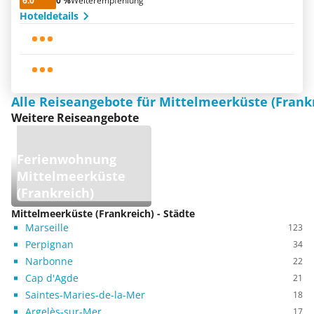
6.0
0 %
Weiterempfehlung
Hoteldetails
Alle Reiseangebote für Mittelmeerküste (Frank
Weitere Reiseangebote
Ferienwohnung
Mittelmeerküste
(Frankreich)
Mittelmeerküste (Frankreich) - Städte
Marseille
123
Perpignan
34
Narbonne
22
Cap d'Agde
21
Saintes-Maries-de-la-Mer
18
Argelès-sur-Mer
17