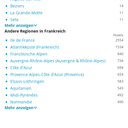
Beziers
14
La Grande-Motte
11
Sète
11
Mehr anzeigen
Andere Regionen in Frankreich
Hotels
Ile de France
2554
Atlantikküste (Frankreich)
1534
Französische Alpen
840
Auvergne-Rhône-Alpes (Auvergne & Rhône-Alpes)
734
Côte d'Azur
694
Provence-Alpes-Côte d'Azur (Provence)
654
Elsass-Lothringen
583
Aquitanien
543
Midi-Pyrénées
492
Normandie
490
Mehr anzeigen