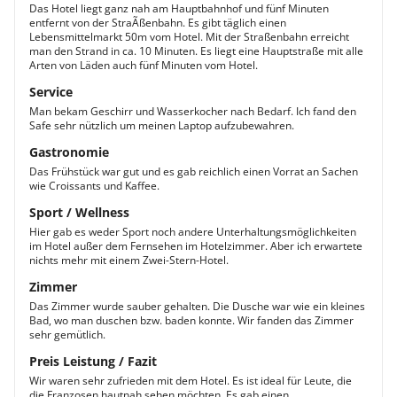
Das Hotel liegt ganz nah am Hauptbahnhof und fünf Minuten
entfernt von der StraÃßenbahn. Es gibt täglich einen
Lebensmittelmarkt 50m vom Hotel. Mit der Straßenbahn erreicht
man den Strand in ca. 10 Minuten. Es liegt eine Hauptstraße mit alle
Arten von Läden auch fünf Minuten vom Hotel.
Service
Man bekam Geschirr und Wasserkocher nach Bedarf. Ich fand den
Safe sehr nützlich um meinen Laptop aufzubewahren.
Gastronomie
Das Frühstück war gut und es gab reichlich einen Vorrat an Sachen
wie Croissants und Kaffee.
Sport / Wellness
Hier gab es weder Sport noch andere Unterhaltungsmöglichkeiten
im Hotel außer dem Fernsehen im Hotelzimmer. Aber ich erwartete
nichts mehr mit einem Zwei-Stern-Hotel.
Zimmer
Das Zimmer wurde sauber gehalten. Die Dusche war wie ein kleines
Bad, wo man duschen bzw. baden konnte. Wir fanden das Zimmer
sehr gemütlich.
Preis Leistung / Fazit
Wir waren sehr zufrieden mit dem Hotel. Es ist ideal für Leute, die
die Franzosen hautnah sehen möchten. Es gab einen