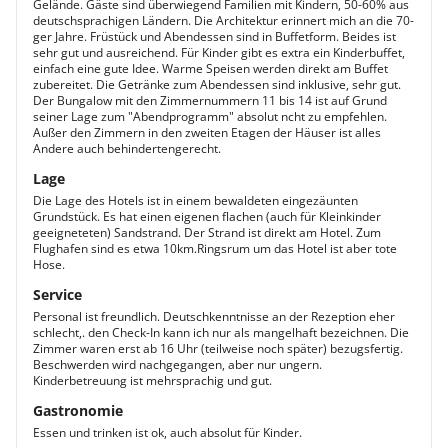
Gelände. Gäste sind überwiegend Familien mit Kindern, 50-60% aus
deutschsprachigen Ländern. Die Architektur erinnert mich an die 70-
ger Jahre. Früstück und Abendessen sind in Buffetform. Beides ist
sehr gut und ausreichend. Für Kinder gibt es extra ein Kinderbuffet,
einfach eine gute Idee. Warme Speisen werden direkt am Buffet
zubereitet. Die Getränke zum Abendessen sind inklusive, sehr gut.
Der Bungalow mit den Zimmernummern 11 bis 14 ist auf Grund
seiner Lage zum "Abendprogramm" absolut ncht zu empfehlen.
Außer den Zimmern in den zweiten Etagen der Häuser ist alles
Andere auch behindertengerecht.
Lage
Die Lage des Hotels ist in einem bewaldeten eingezäunten
Grundstück. Es hat einen eigenen flachen (auch für Kleinkinder
geeigneteten) Sandstrand. Der Strand ist direkt am Hotel. Zum
Flughafen sind es etwa 10km.Ringsrum um das Hotel ist aber tote
Hose.
Service
Personal ist freundlich. Deutschkenntnisse an der Rezeption eher
schlecht,. den Check-In kann ich nur als mangelhaft bezeichnen. Die
Zimmer waren erst ab 16 Uhr (teilweise noch später) bezugsfertig.
Beschwerden wird nachgegangen, aber nur ungern.
Kinderbetreuung ist mehrsprachig und gut.
Gastronomie
Essen und trinken ist ok, auch absolut für Kinder.