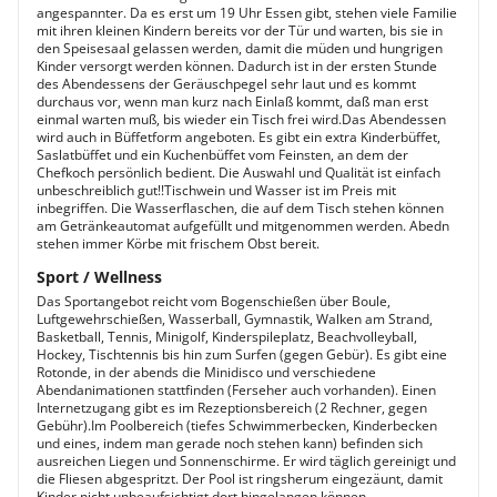
angespannter. Da es erst um 19 Uhr Essen gibt, stehen viele Familie
mit ihren kleinen Kindern bereits vor der Tür und warten, bis sie in
den Speisesaal gelassen werden, damit die müden und hungrigen
Kinder versorgt werden können. Dadurch ist in der ersten Stunde
des Abendessens der Geräuschpegel sehr laut und es kommt
durchaus vor, wenn man kurz nach Einlaß kommt, daß man erst
einmal warten muß, bis wieder ein Tisch frei wird.Das Abendessen
wird auch in Büffetform angeboten. Es gibt ein extra Kinderbüffet,
Saslatbüffet und ein Kuchenbüffet vom Feinsten, an dem der
Chefkoch persönlich bedient. Die Auswahl und Qualität ist einfach
unbeschreiblich gut!!Tischwein und Wasser ist im Preis mit
inbegriffen. Die Wasserflaschen, die auf dem Tisch stehen können
am Getränkeautomat aufgefüllt und mitgenommen werden. Abedn
stehen immer Körbe mit frischem Obst bereit.
Sport / Wellness
Das Sportangebot reicht vom Bogenschießen über Boule,
Luftgewehrschießen, Wasserball, Gymnastik, Walken am Strand,
Basketball, Tennis, Minigolf, Kinderspileplatz, Beachvolleyball,
Hockey, Tischtennis bis hin zum Surfen (gegen Gebür). Es gibt eine
Rotonde, in der abends die Minidisco und verschiedene
Abendanimationen stattfinden (Ferseher auch vorhanden). Einen
Internetzugang gibt es im Rezeptionsbereich (2 Rechner, gegen
Gebühr).Im Poolbereich (tiefes Schwimmerbecken, Kinderbecken
und eines, indem man gerade noch stehen kann) befinden sich
ausreichen Liegen und Sonnenschirme. Er wird täglich gereinigt und
die Fliesen abgespritzt. Der Pool ist ringsherum eingezäunt, damit
Kinder nicht unbeaufsichtigt dort hingelangen können.