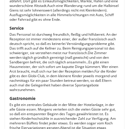
abfährt. Dort gibt es Einkaufsmöglichkeiten, Märkte, Hafen und eine
wunderschöne Altstadt.Auch eine Wanderung rund um die Halbinsel
Giens ist sehr lohnenswert (allerdings nicht mit Kleinkindern).
Ausflugsmöglichkeiten in alle Himmelsrichtungen mit Auto, Schiff
oder Fahrrad gibt es ohne Ende.
Service
Das Personal ist durchweg freundlich, fleißig und hilfsbereit. An der
Rezeption ist immer mindestens einer, der außer französisch auch
deutsch spricht, so daß es keinerlei Verständigungsprobleme gibt.
Das trifft auch auf die Kellner zu. Beim Reinigungspersonal ist das
schwieriger, sie verstehen meist nur französisch.Die Zimmer
werden täglich gründlich gereinigt (naß gewischt) und von den
Sandbergen befreit, die sich täglich ansammeln...Es gibt einen
Hausmeister, der sich sofort um kaputte Dinge kümmert. Wer einen
Arzt braucht, muß sich nur bei der Rezeption melden.Für die Kinder
gibt es den Globi-Club, in dem kleinere Kinder jeweils morgend und
nachmittags für ein paar Stunden betreut werden, so daß Eltern
auch mal die Gelegenheit haben diverse Sportangebote
wahrzunehmen.
Gastronomie
Es gibt ein zentrales Gebäude in der Mitte der Hotelanlage, in der
alle Gäste essen. Morgens verteilen sich die vielen Gäste sehr gut,
so daß ein entspannter Beginn des Tages gewährleistet ist. Es
stehen Kinderhochstühle in ausreichender Zahl zur Verfügung. Am
mehreren Büffets findet jeder etwas. Es werden sogar vom Koch
frische Eiervariationen geraten.Abend ist die Situation etwas