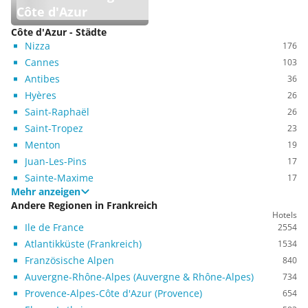
Côte d'Azur
Côte d'Azur - Städte
Nizza
176
Cannes
103
Antibes
36
Hyères
26
Saint-Raphaël
26
Saint-Tropez
23
Menton
19
Juan-Les-Pins
17
Sainte-Maxime
17
Mehr anzeigen
Andere Regionen in Frankreich
Hotels
Ile de France
2554
Atlantikküste (Frankreich)
1534
Französische Alpen
840
Auvergne-Rhône-Alpes (Auvergne & Rhône-Alpes)
734
Provence-Alpes-Côte d'Azur (Provence)
654