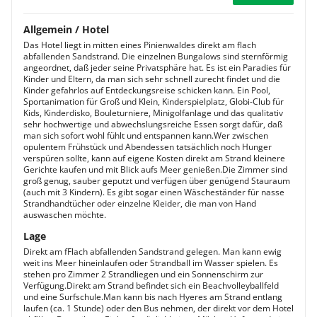
Allgemein / Hotel
Das Hotel liegt in mitten eines Pinienwaldes direkt am flach
abfallenden Sandstrand. Die einzelnen Bungalows sind sternförmig
angeordnet, daß jeder seine Privatsphäre hat. Es ist ein Paradies für
Kinder und Eltern, da man sich sehr schnell zurecht findet und die
Kinder gefahrlos auf Entdeckungsreise schicken kann. Ein Pool,
Sportanimation für Groß und Klein, Kinderspielplatz, Globi-Club für
Kids, Kinderdisko, Bouleturniere, Minigolfanlage und das qualitativ
sehr hochwertige und abwechslungsreiche Essen sorgt dafür, daß
man sich sofort wohl fühlt und entspannen kann.Wer zwischen
opulentem Frühstück und Abendessen tatsächlich noch Hunger
verspüren sollte, kann auf eigene Kosten direkt am Strand kleinere
Gerichte kaufen und mit Blick aufs Meer genießen.Die Zimmer sind
groß genug, sauber geputzt und verfügen über genügend Stauraum
(auch mit 3 Kindern). Es gibt sogar einen Wäscheständer für nasse
Strandhandtücher oder einzelne Kleider, die man von Hand
auswaschen möchte.
Lage
Direkt am fFlach abfallenden Sandstrand gelegen. Man kann ewig
weit ins Meer hineinlaufen oder Strandball im Wasser spielen. Es
stehen pro Zimmer 2 Strandliegen und ein Sonnenschirm zur
Verfügung.Direkt am Strand befindet sich ein Beachvolleyballfeld
und eine Surfschule.Man kann bis nach Hyeres am Strand entlang
laufen (ca. 1 Stunde) oder den Bus nehmen, der direkt vor dem Hotel