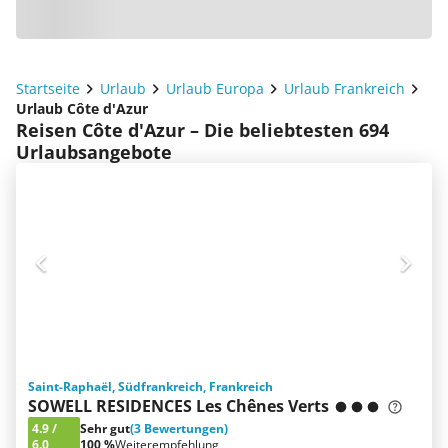
Startseite
Urlaub
Urlaub Europa
Urlaub Frankreich
Urlaub Côte d'Azur
Reisen Côte d'Azur – Die beliebtesten 694
Urlaubsangebote
Saint-Raphaël, Südfrankreich, Frankreich
SOWELL RESIDENCES Les Chênes Verts
4.9
/
Sehr gut
(3 Bewertungen)
6.0
100 %
Weiterempfehlung