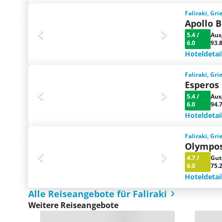
Faliraki, Gr
Apollo 
5.4
/
Aus
6.0
93.
Hoteldetai
Faliraki, Gr
Esperos 
5.4
/
Aus
6.0
94.
Hoteldetai
Faliraki, Gr
Olympos
4.7
/
Gut
6.0
75.
Hoteldetai
Alle Reiseangebote für Faliraki
Weitere Reiseangebote