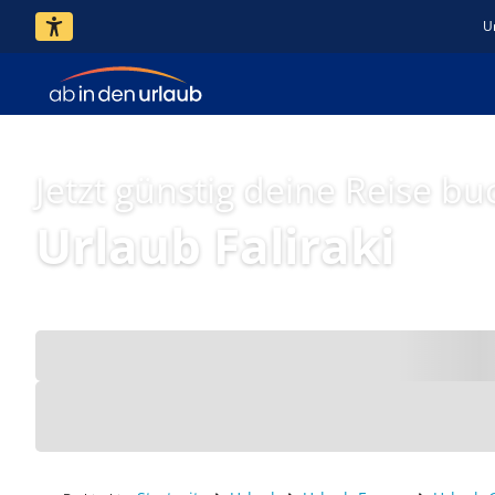
U
Jetzt günstig deine Reise bu
Urlaub Faliraki