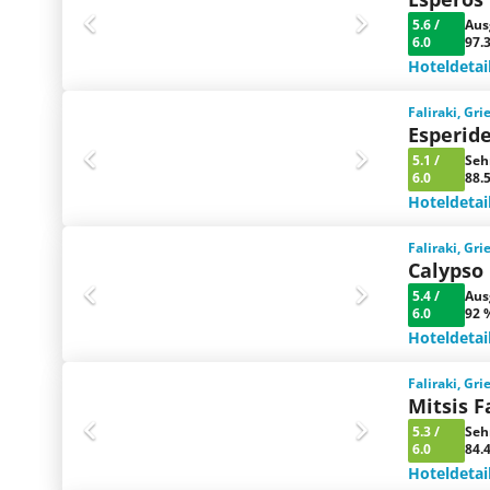
5.6
/
Aus
6.0
97.
Hoteldetai
Faliraki, Gr
Esperid
5.1
/
Seh
6.0
88.
Hoteldetai
Faliraki, Gr
Calypso
5.4
/
Aus
6.0
92 
Hoteldetai
Faliraki, Gr
Mitsis F
5.3
/
Seh
6.0
84.
Hoteldetai