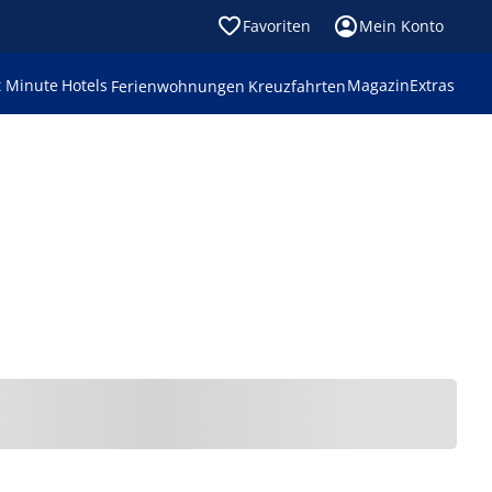
Favoriten
Mein Konto
t Minute
Hotels
Magazin
Extras
Ferienwohnungen
Kreuzfahrten