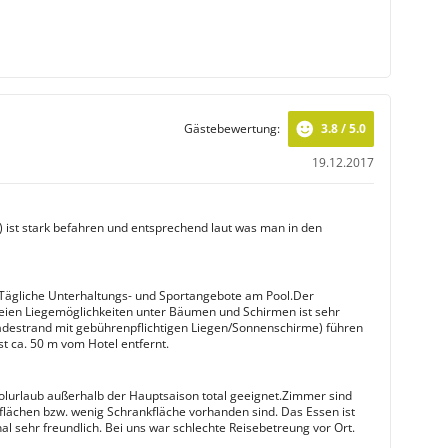
Gästebewertung:
3.8 / 5.0
19.12.2017
s) ist stark befahren und entsprechend laut was man in den
 Tägliche Unterhaltungs- und Sportangebote am Pool.Der
eien Liegemöglichkeiten unter Bäumen und Schirmen ist sehr
adestrand mit gebührenpflichtigen Liegen/Sonnenschirme) führen
t ca. 50 m vom Hotel entfernt.
olurlaub außerhalb der Hauptsaison total geeignet.Zimmer sind
flächen bzw. wenig Schrankfläche vorhanden sind. Das Essen ist
l sehr freundlich. Bei uns war schlechte Reisebetreung vor Ort.