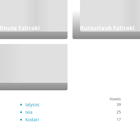
inute Faliraki
Kurzurlaub Faliraki
Hotels
Ialysos
39
Ixia
25
Kiotari
17