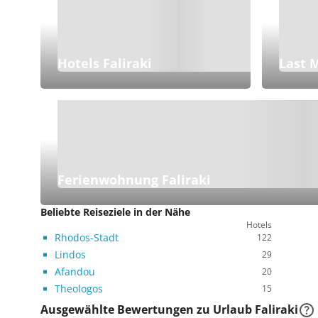
Hotels Faliraki
Last M
Ferienwohnung Faliraki
Beliebte Reiseziele in der Nähe
Hotels
Rhodos-Stadt
122
Lindos
29
Afandou
20
Theologos
15
Ausgewählte Bewertungen zu Urlaub Faliraki