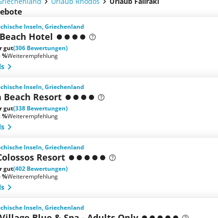
Griechenland
Urlaub Rhodos
Urlaub Faliraki
gebote
iechische Inseln, Griechenland
 Beach Hotel
r gut
(306 Bewertungen)
5 %
Weiterempfehlung
ls
iechische Inseln, Griechenland
a Beach Resort
r gut
(338 Bewertungen)
8 %
Weiterempfehlung
ls
iechische Inseln, Griechenland
olossos Resort
r gut
(402 Bewertungen)
6 %
Weiterempfehlung
ls
iechische Inseln, Griechenland
Village Blue & Spa - Adults Only