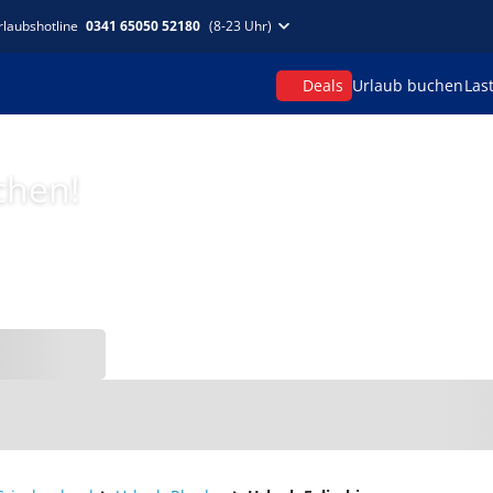
rlaubshotline
0341 65050 52180
(8-23 Uhr)
Deals
Urlaub buchen
Las
chen!