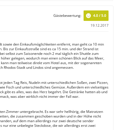
Gästebewertung:
4.0 / 5.0
19.12.2017
dt sowie den Einkaufsmöglichkeiten entfernt, man geht ca 10 min
. Bis zur Einkaufsstraße sind es ca 15 min. und der Strand ist
obei selbst zum Saisonende noch 2 mal täglich ein Shuttle zum
as höher gelegen, wodurch man einen schönen Blick auf das Meer,
ge kann man teilweise direkt vom Hotel aus, mit der sogenannten
ach Rhodos-Stadt und Lindos sind angemessen.
bt jeden Tag Reis, Nudeln mit unterschiedlichen Soßen, zwei Pizzen,
owie Fisch und unterschiedliches Gemüse. Außerdem ein vielseitiges
ck gibt es alles, was das Herz begehrt. Die Getränke hatten ab und
ack, was aber wirklich nicht immer der Fall war.
ten Zimmer untergebracht. Es war sehr hellhörig, die Matratzen
 betten, die zusammen geschoben wurden und in der Höhe nicht
rhanden, auf dem man allerdings nur zwei deutsche sender
nur eine unbelegte Steckdose, die wir allerdings erst zwei