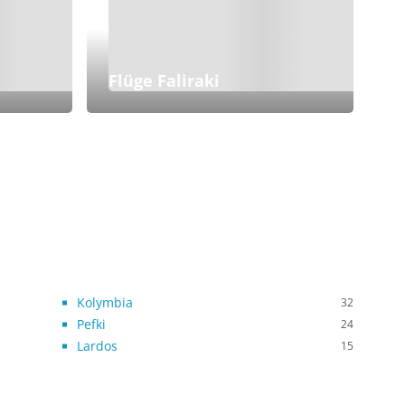
Flüge Faliraki
Kolymbia
32
Pefki
24
Lardos
15