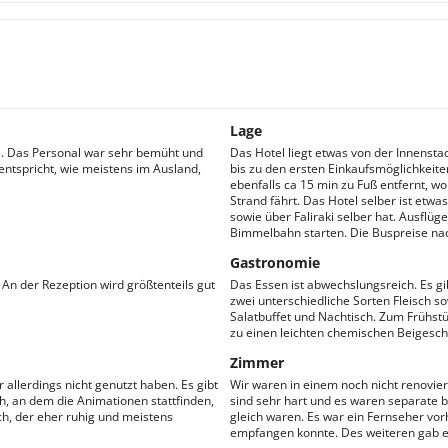
Lage
. Das Personal war sehr bemüht und
Das Hotel liegt etwas von der Innensta
ntspricht, wie meistens im Ausland,
bis zu den ersten Einkaufsmöglichkeiten
ebenfalls ca 15 min zu Fuß entfernt, w
Strand fährt. Das Hotel selber ist etw
sowie über Faliraki selber hat. Ausflü
Bimmelbahn starten. Die Buspreise n
Gastronomie
An der Rezeption wird größtenteils gut
Das Essen ist abwechslungsreich. Es gi
zwei unterschiedliche Sorten Fleisch s
Salatbuffet und Nachtisch. Zum Frühstü
zu einen leichten chemischen Beigeschm
Zimmer
 allerdings nicht genutzt haben. Es gibt
Wir waren in einem noch nicht renovier
h, an dem die Animationen stattfinden,
sind sehr hart und es waren separate
ch, der eher ruhig und meistens
gleich waren. Es war ein Fernseher vo
empfangen konnte. Des weiteren gab es 