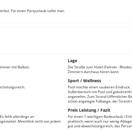
rbst. Für einen Partyurlaub sollte man
Lage
Zimmer mit Balkon.
Die Straße zum Hotel (Faliraki - Rhodo
Zimmern durchaus hören kann.
Sport / Wellness
echslungsreich.
Pool machte einen sauberen Eindruck.
Außenbereich mit Pool und gebührenfr
angenehm. Zum Strand (öffentlicher B
schön angelegte Fußwege, der Strand is
Preis Leistung / Fazit
s fehlt allerdings an
Für einen 1-wöchigen Badeurlaub / Erh
gestattet. Meerblick nicht von jedem
praktisch, wenn auch nur wenig Ablage
gut und abwechslungsreich, das Persona