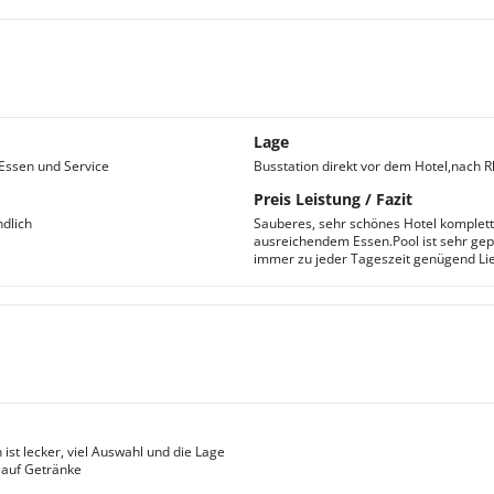
Lage
 Essen und Service
Busstation direkt vor dem Hotel,nach R
Preis Leistung / Fazit
ndlich
Sauberes, sehr schönes Hotel komplet
ausreichendem Essen.Pool ist sehr gep
immer zu jeder Tageszeit genügend L
ist lecker, viel Auswahl und die Lage
t auf Getränke