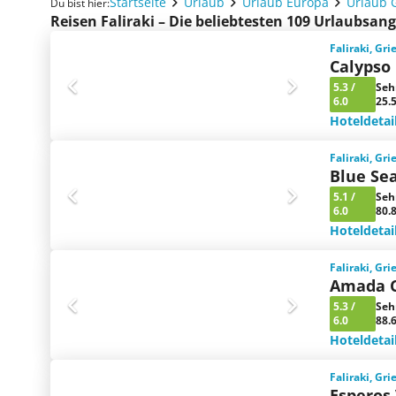
Startseite
Urlaub
Urlaub Europa
Urlaub 
Du bist hier:
Reisen Faliraki – Die beliebtesten 109 Urlaubsan
Faliraki, Gr
Calypso
5.3
/
Seh
6.0
25.
Hoteldetai
Faliraki, Gr
Blue Se
5.1
/
Seh
6.0
80.
Hoteldetai
Faliraki, Gr
Amada C
5.3
/
Seh
6.0
88.
Hoteldetai
Faliraki, Gr
Esperos 