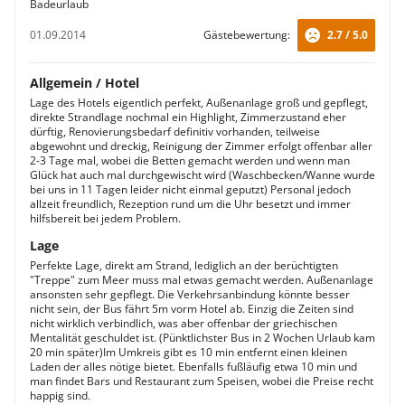
Badeurlaub
01.09.2014
Gästebewertung:
2.7 / 5.0
Allgemein / Hotel
Lage des Hotels eigentlich perfekt, Außenanlage groß und gepflegt,
direkte Strandlage nochmal ein Highlight, Zimmerzustand eher
dürftig, Renovierungsbedarf definitiv vorhanden, teilweise
abgewohnt und dreckig, Reinigung der Zimmer erfolgt offenbar aller
2-3 Tage mal, wobei die Betten gemacht werden und wenn man
Glück hat auch mal durchgewischt wird (Waschbecken/Wanne wurde
bei uns in 11 Tagen leider nicht einmal geputzt) Personal jedoch
allzeit freundlich, Rezeption rund um die Uhr besetzt und immer
hilfsbereit bei jedem Problem.
Lage
Perfekte Lage, direkt am Strand, lediglich an der berüchtigten
"Treppe" zum Meer muss mal etwas gemacht werden. Außenanlage
ansonsten sehr gepflegt. Die Verkehrsanbindung könnte besser
nicht sein, der Bus fährt 5m vorm Hotel ab. Einzig die Zeiten sind
nicht wirklich verbindlich, was aber offenbar der griechischen
Mentalität geschuldet ist. (Pünktlichster Bus in 2 Wochen Urlaub kam
20 min später)Im Umkreis gibt es 10 min entfernt einen kleinen
Laden der alles nötige bietet. Ebenfalls fußläufig etwa 10 min und
man findet Bars und Restaurant zum Speisen, wobei die Preise recht
happig sind.