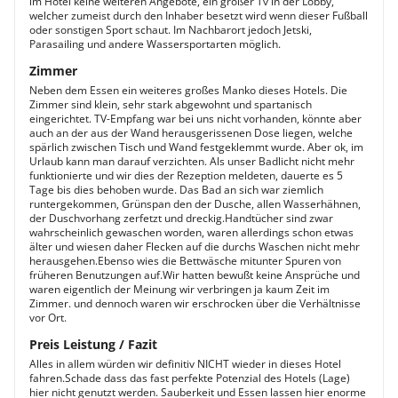
im Hotel keine weiteren Angebote, ein großer Tv in der Lobby,
welcher zumeist durch den Inhaber besetzt wird wenn dieser Fußball
oder sonstigen Sport schaut. Im Nachbarort jedoch Jetski,
Parasailing und andere Wassersportarten möglich.
Zimmer
Neben dem Essen ein weiteres großes Manko dieses Hotels. Die
Zimmer sind klein, sehr stark abgewohnt und spartanisch
eingerichtet. TV-Empfang war bei uns nicht vorhanden, könnte aber
auch an der aus der Wand herausgerissenen Dose liegen, welche
spärlich zwischen Tisch und Wand festgeklemmt wurde. Aber ok, im
Urlaub kann man darauf verzichten. Als unser Badlicht nicht mehr
funktionierte und wir dies der Rezeption meldeten, dauerte es 5
Tage bis dies behoben wurde. Das Bad an sich war ziemlich
runtergekommen, Grünspan den der Dusche, allen Wasserhähnen,
der Duschvorhang zerfetzt und dreckig.Handtücher sind zwar
wahrscheinlich gewaschen worden, waren allerdings schon etwas
älter und wiesen daher Flecken auf die durchs Waschen nicht mehr
herausgehen.Ebenso wies die Bettwäsche mitunter Spuren von
früheren Benutzungen auf.Wir hatten bewußt keine Ansprüche und
waren eigentlich der Meinung wir verbringen ja kaum Zeit im
Zimmer. und dennoch waren wir erschrocken über die Verhältnisse
vor Ort.
Preis Leistung / Fazit
Alles in allem würden wir definitiv NICHT wieder in dieses Hotel
fahren.Schade dass das fast perfekte Potenzial des Hotels (Lage)
hier nicht genutzt werden. Sauberkeit und Essen lassen hier enorme