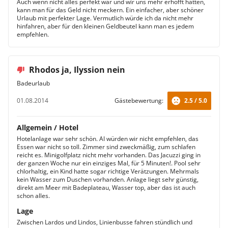
Auch wenn nicht alles perfekt war und wir uns mehr erhofft hatten,
kann man für das Geld nicht meckern. Ein einfacher, aber schöner
Urlaub mit perfekter Lage. Vermutlich würde ich da nicht mehr
hinfahren, aber für den kleinen Geldbeutel kann man es jedem
empfehlen.
Rhodos ja, Ilyssion nein
Badeurlaub
01.08.2014
Gästebewertung:
2.5 / 5.0
Allgemein / Hotel
Hotelanlage war sehr schön. AI würden wir nicht empfehlen, das
Essen war nicht so toll. Zimmer sind zweckmäßig, zum schlafen
reicht es. Minigolfplatz nicht mehr vorhanden. Das Jacuzzi ging in
der ganzen Woche nur ein einziges Mal, für 5 Minuten!. Pool sehr
chlorhaltig, ein Kind hatte sogar richtige Verätzungen. Mehrmals
kein Wasser zum Duschen vorhanden. Anlage liegt sehr günstig,
direkt am Meer mit Badeplateau, Wasser top, aber das ist auch
schon alles.
Lage
Zwischen Lardos und Lindos, Linienbusse fahren stündlich und