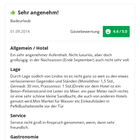
Sehr angenehm!
Badeurlaub
01.09.2014
Gästebewertung:
4.4 / 5.0
Allgemein / Hotel
Ein sehr angenehmer Aufenthalt. Nicht luxuriös, aber doch
großzügig. in der Nachsaision (Ende September) auch nicht sehr voll.
Lage
Durch Lage südlich von Lindos ist es nicht ganz so weit zu den etwas
verlasseneren Gegenden und Ständen (Monolithos: 1,5 Std.,
Gennadi: 30 min, Prassonissi: 1 Std.)Direkt vor dem Hotel ist ein
Beton-/Felsenstrand mit Leiter ins Meer. ein paar Meter nach rechts
ist eine sehr schöne kleine Sandbucht, die auch von anderen Hotels
genutzt wird.Mini Market für Wasser etc.Einkaufsläden in
PefkiBushaltestelle vor der Tür
Service
Service nicht groß in Anspruch genommen, wenn, dann sehr
freundlich.
Gastronomie