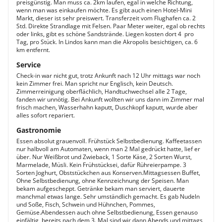
preisgünstig. Man muss ca. 2km laufen, egal in welche Richtung,
wenn man was einkaufen möchte. Es gibt auch einen Hotel-Mini
Markt, dieser ist sehr preiswert. Transferzeit vom Flughafen ca. 2
Std. Direkte Strandlage mit Felsen. Paar Meter weiter, egal ob rechts
oder links, gibt es schöne Sandstrände. Liegen kosten dort 4  pro
Tag, pro Stück. In Lindos kann man die Akropolis besichtigen, ca. 6
km entfernt.
Service
Check-in war nicht gut, trotz Ankunft nach 12 Uhr mittags war noch
kein Zimmer frei. Man spricht nur Englisch, kein Deutsch.
Zimmerreinigung oberflächlich, Handtuchwechsel alle 2 Tage,
fanden wir unnötig. Bei Ankunft wollten wir uns dann im Zimmer mal
frisch machen, Wasserhahn kaputt, Duschkopf kaputt, wurde aber
alles sofort repariert.
Gastronomie
Essen absolut grauenvoll. Frühstück Selbstbedienung. Kaffeetassen
nur halbvoll am Automaten, wenn man 2 Mal gedrückt hatte, lief er
über. Nur Weißbrot und Zwieback, 1 Sorte Käse, 2 Sorten Wurst,
Marmelade, Müsli. Kein Frühstücksei, dafür Rühreierpampe. 3
Sorten Joghurt, Obststückchen aus Konserven.Mittagsessen Buffet,
Ohne Selbstbedienung, ohne Kennzeichnung der Speisen. Man
bekam aufgescheppt. Getränke bekam man serviert, dauerte
manchmal etwas lange. Sehr umständlich gemacht. Es gab Nudeln
und Soße, Fisch, Schwein und Hühnchen, Pommes,
Gemüse.Abendessen auch ohne Selbstbedienung, Essen genauso
einfältig, bereits nach dem 3. Mal sind wir dann Abends und mittags