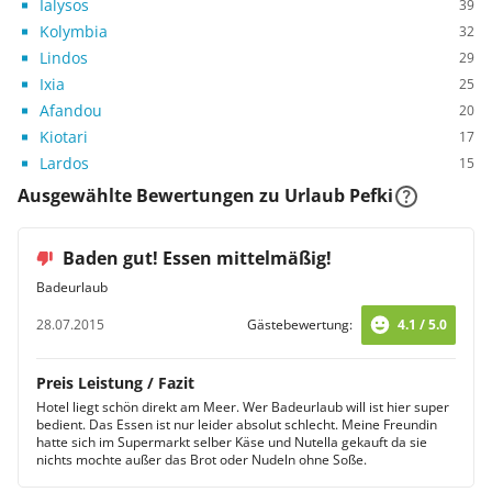
Ialysos
39
Kolymbia
32
Lindos
29
Ixia
25
Afandou
20
Kiotari
17
Lardos
15
Ausgewählte Bewertungen zu Urlaub Pefki
Baden gut! Essen mittelmäßig!
Badeurlaub
28.07.2015
Gästebewertung:
4.1 / 5.0
Preis Leistung / Fazit
Hotel liegt schön direkt am Meer. Wer Badeurlaub will ist hier super
bedient. Das Essen ist nur leider absolut schlecht. Meine Freundin
hatte sich im Supermarkt selber Käse und Nutella gekauft da sie
nichts mochte außer das Brot oder Nudeln ohne Soße.