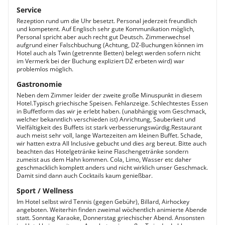
Service
Rezeption rund um die Uhr besetzt. Personal jederzeit freundlich
und kompetent. Auf Englisch sehr gute Kommunikation möglich,
Personal spricht aber auch recht gut Deutsch. Zimmerwechsel
aufgrund einer Falschbuchung (Achtung, DZ-Buchungen können im
Hotel auch als Twin (getrennte Betten) belegt werden sofern nicht
im Vermerk bei der Buchung expliziert DZ erbeten wird) war
problemlos möglich.
Gastronomie
Neben dem Zimmer leider der zweite große Minuspunkt in diesem
Hotel.Typisch griechische Speisen. Fehlanzeige. Schlechtestes Essen
in Buffetform das wir je erlebt haben. (unabhängig vom Geschmack,
welcher bekanntlich verschieden ist) Anrichtung, Sauberkeit und
Vielfältigkeit des Buffets ist stark verbesserungswürdig.Restaurant
auch meist sehr voll, lange Wartezeiten am kleinen Buffet. Schade,
wir hatten extra All Inclusive gebucht und dies arg bereut. Bitte auch
beachten das Hotelgetränke keine Flaschengetränke sondern
zumeist aus dem Hahn kommen. Cola, Limo, Wasser etc daher
geschmacklich komplett anders und nicht wirklich unser Geschmack.
Damit sind dann auch Cocktails kaum genießbar.
Sport / Wellness
Im Hotel selbst wird Tennis (gegen Gebühr), Billard, Airhockey
angeboten. Weiterhin finden zweimal wöchentlich animierte Abende
statt. Sonntag Karaoke, Donnerstag griechischer Abend. Ansonsten