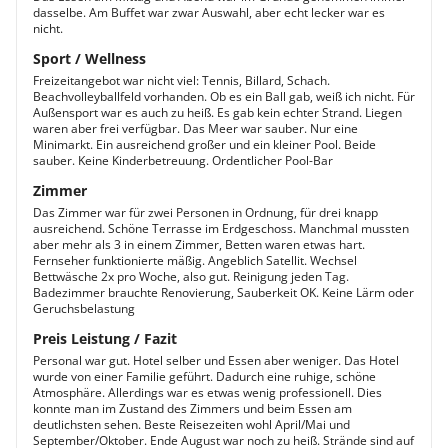
dasselbe. Am Buffet war zwar Auswahl, aber echt lecker war es
nicht.
Sport / Wellness
Freizeitangebot war nicht viel: Tennis, Billard, Schach.
Beachvolleyballfeld vorhanden. Ob es ein Ball gab, weiß ich nicht. Für
Außensport war es auch zu heiß. Es gab kein echter Strand. Liegen
waren aber frei verfügbar. Das Meer war sauber. Nur eine
Minimarkt. Ein ausreichend großer und ein kleiner Pool. Beide
sauber. Keine Kinderbetreuung. Ordentlicher Pool-Bar
Zimmer
Das Zimmer war für zwei Personen in Ordnung, für drei knapp
ausreichend. Schöne Terrasse im Erdgeschoss. Manchmal mussten
aber mehr als 3 in einem Zimmer, Betten waren etwas hart.
Fernseher funktionierte mäßig. Angeblich Satellit. Wechsel
Bettwäsche 2x pro Woche, also gut. Reinigung jeden Tag.
Badezimmer brauchte Renovierung, Sauberkeit OK. Keine Lärm oder
Geruchsbelastung
Preis Leistung / Fazit
Personal war gut. Hotel selber und Essen aber weniger. Das Hotel
wurde von einer Familie geführt. Dadurch eine ruhige, schöne
Atmosphäre. Allerdings war es etwas wenig professionell. Dies
konnte man im Zustand des Zimmers und beim Essen am
deutlichsten sehen. Beste Reisezeiten wohl April/Mai und
September/Oktober. Ende August war noch zu heiß. Strände sind auf