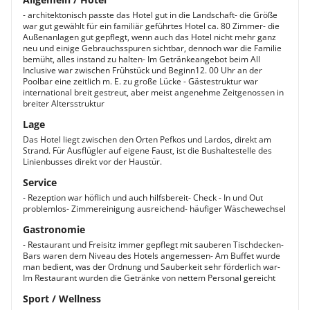
- architektonisch passte das Hotel gut in die Landschaft- die Größe
war gut gewählt für ein familiär geführtes Hotel ca. 80 Zimmer- die
Außenanlagen gut gepflegt, wenn auch das Hotel nicht mehr ganz
neu und einige Gebrauchsspuren sichtbar, dennoch war die Familie
bemüht, alles instand zu halten- Im Getränkeangebot beim All
Inclusive war zwischen Frühstück und Beginn12. 00 Uhr an der
Poolbar eine zeitlich m. E. zu große Lücke - Gästestruktur war
international breit gestreut, aber meist angenehme Zeitgenossen in
breiter Altersstruktur
Lage
Das Hotel liegt zwischen den Orten Pefkos und Lardos, direkt am
Strand. Für Ausflügler auf eigene Faust, ist die Bushaltestelle des
Linienbusses direkt vor der Haustür.
Service
- Rezeption war höflich und auch hilfsbereit- Check - In und Out
problemlos- Zimmereinigung ausreichend- häufiger Wäschewechsel
Gastronomie
- Restaurant und Freisitz immer gepflegt mit sauberen Tischdecken-
Bars waren dem Niveau des Hotels angemessen- Am Buffet wurde
man bedient, was der Ordnung und Sauberkeit sehr förderlich war-
Im Restaurant wurden die Getränke von nettem Personal gereicht
Sport / Wellness