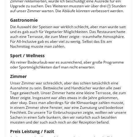
Zimmer reklamierten, wurde ich beschuldigt eine Ausrede für ein
Upgrade zu suchen. Des Weiteren mussten wir über drei (!) Stunden
auf unser Zimmer warten. Die Abläufe könnten verbessert werden.
Gastronomie
Die Auswahl der Speisen war wirklich schlecht, aber man wurde satt
und es gab auch für Vegetarier Möglichkeiten. Das Restaurant hatte
auch eine Terrasse, die zum Meer zeigte - traumhafte Atmosphäre.
Für All-Inclusive gab es aber viel zu wenig. Selbst das Eis am
Nachmittag musste man zahlen.
Sport / Wellness
Als reiner Badeurlaub war es ausreichend, aber große Programme
oder Sportmöglichkeiten darf man nicht erwarten.
Zimmer
Unser Zimmer war schrecklich, aber das schien tatsächlich eine
Ausnahme zu sein. Bettwäsche und Handtücher wurden alle zwei
Tage gewechselt. Unser Zimmer hatte eine kleine Terrasse, die zum
Meer zeigte. Insgesamt war alles etwas in die Jahre gekommen,
aber okay. Dass man allerdings für die Klimaanlage zahlen musste,
in einem Zimmer ohne Fenster, war eine Zumutung und bodenlose
Frechheit. Da unsere Tür Einbruchsspuren zeigte, wollten wir unsere
Sachen in einen Safe bunkern, den wir natürlich auch bezahlen
mussten und der such auch noch an der Rezeption befand.
Preis Leistung / Fazit