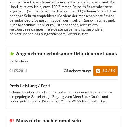
auf mehrere Gebäude verteilt, die am Ufer entlanggebaut sind. Das
Hotel ist relativ klein, etwa 100 Zimmer. Reise im September sehr
angenehm (Sonnenschein bei knapp unter 30°)Schöner Strand direkt
nebenan.Sehr zu empfehlen außerdem der menschenleere Strand
bei agios georgios ganz im Süden der Insel: Ein Sand-Traumstrand.
Auch Monolithos (Kap Fourni) ist sehr schön, aber relativ
weit.Ausgezeichnetes Preis-Leistungsverhältnis, besonders
hervorzuheben das ausgezeichnete Abend-Buffet.
Angenehmer erholsamer Urlaub ohne Luxus
Badeurlaub
01.09.2014
Gästebewertung:
3.2 / 5.0
Preis Leistung / Fazit
Schöne Location .Das Hotel ist auf verschiedenen Ebenen, ebenso
die gepflegte Gartelanlage.Zugang zum Meer Über Stufen und
Leiter. gute saubere Poolanlage.Minus. WLAN kostenpflichtig .
Muss nicht noch einmal sein.