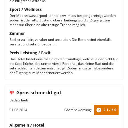
die billigsten Getränke.
Sport / Wellness
Der Meereswasserpool könnte bzw. muss besser gereinigt werden,
zudem ist der allg. Zustand überarbeitungswürdig. Zugang zum
Meer nur über eine alte rostige Treppe möglich.
Zimmer
Bad ist zu klein, veraltet und unsauber. Die Betten sind ebenfalls
veraltet und sehr unbequem.
Preis Leistung / Fazit
Das Hotel bietet eine tolle direkte Strandlage, welche leider nicht für
die fade Küche, das unmotivierte Personal, das kleine Bad und die
sehr schlechten Betten entschädigt. Zudem müsste insbesondere
der Zugang zum Meer erneuert werden.
Gyros schmeckt gut
Badeurlaub
01.08.2014
Gästebewertung:
2.1 / 5.0
Allgemein / Hotel