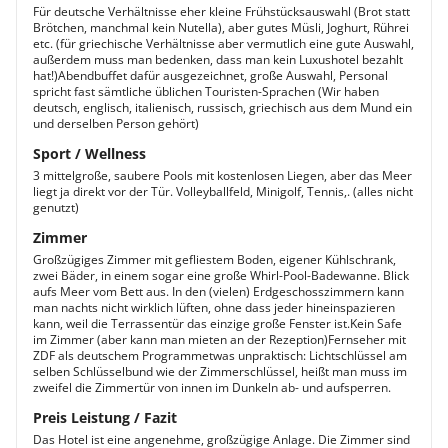
Für deutsche Verhältnisse eher kleine Frühstücksauswahl (Brot statt
Brötchen, manchmal kein Nutella), aber gutes Müsli, Joghurt, Rührei
etc. (für griechische Verhältnisse aber vermutlich eine gute Auswahl,
außerdem muss man bedenken, dass man kein Luxushotel bezahlt
hat!)Abendbuffet dafür ausgezeichnet, große Auswahl, Personal
spricht fast sämtliche üblichen Touristen-Sprachen (Wir haben
deutsch, englisch, italienisch, russisch, griechisch aus dem Mund ein
und derselben Person gehört)
Sport / Wellness
3 mittelgroße, saubere Pools mit kostenlosen Liegen, aber das Meer
liegt ja direkt vor der Tür. Volleyballfeld, Minigolf, Tennis,. (alles nicht
genutzt)
Zimmer
Großzügiges Zimmer mit gefliestem Boden, eigener Kühlschrank,
zwei Bäder, in einem sogar eine große Whirl-Pool-Badewanne. Blick
aufs Meer vom Bett aus. In den (vielen) Erdgeschosszimmern kann
man nachts nicht wirklich lüften, ohne dass jeder hineinspazieren
kann, weil die Terrassentür das einzige große Fenster ist.Kein Safe
im Zimmer (aber kann man mieten an der Rezeption)Fernseher mit
ZDF als deutschem Programmetwas unpraktisch: Lichtschlüssel am
selben Schlüsselbund wie der Zimmerschlüssel, heißt man muss im
zweifel die Zimmertür von innen im Dunkeln ab- und aufsperren.
Preis Leistung / Fazit
Das Hotel ist eine angenehme, großzügige Anlage. Die Zimmer sind