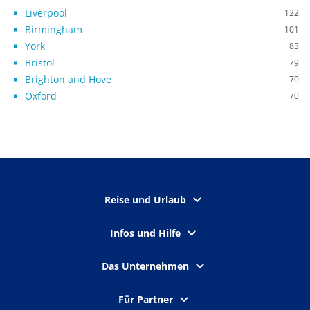
Liverpool
122
Birmingham
101
York
83
Bristol
79
Brighton and Hove
70
Oxford
70
Reise und Urlaub
Infos und Hilfe
Das Unternehmen
Für Partner