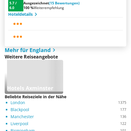
5.7
/
Ausgezeichnet
(15 Bewertungen)
6.0
100 %
Weiterempfehlung
Hoteldetails
Mehr für England
Weitere Reiseangebote
Hotels Axminster
Beliebte Reiseziele in der Nähe
London
1375
Blackpool
177
Manchester
136
Liverpool
122
Birmingham
101