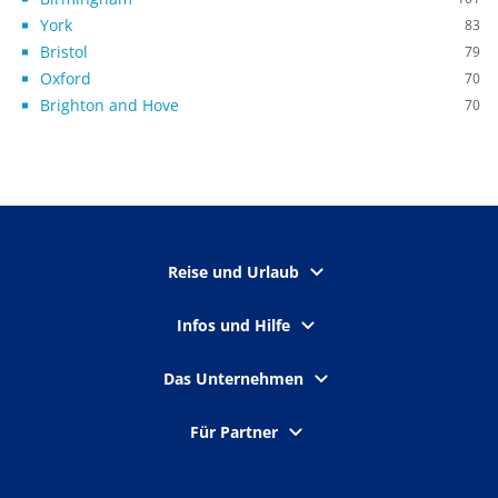
York
83
Bristol
79
Oxford
70
Brighton and Hove
70
Reise und Urlaub
Infos und Hilfe
Das Unternehmen
Für Partner