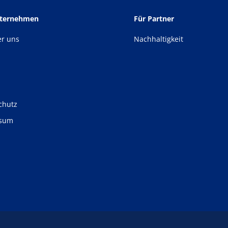
nternehmen
Für Partner
er uns
Nachhaltigkeit
chutz
ssum