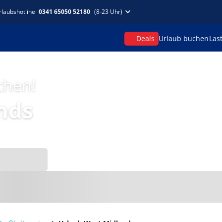
rlaubshotline
0341 65050 52180
(8-23 Uhr)
Deals
Urlaub buchen
Las
chen!
nds