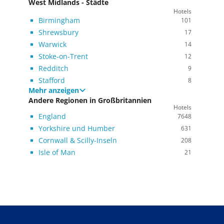
West Midlands - Städte
Hotels
Birmingham
101
Shrewsbury
17
Warwick
14
Stoke-on-Trent
12
Redditch
9
Stafford
8
Mehr anzeigen
Andere Regionen in Großbritannien
Hotels
England
7648
Yorkshire und Humber
631
Cornwall & Scilly-Inseln
208
Isle of Man
21