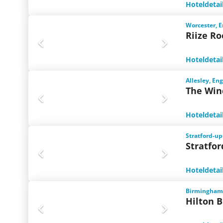
Hoteldetai
Worcester, 
Riize Ro
Hoteldetai
Allesley, En
The Wind
Hoteldetai
Stratford-u
Stratfo
Hoteldetai
Birmingham,
Hilton 