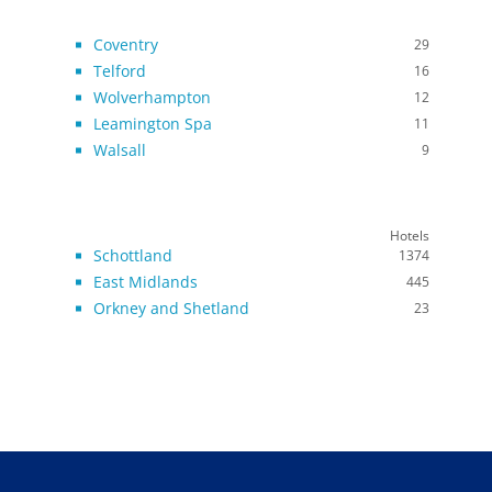
Coventry
29
Telford
16
Wolverhampton
12
Leamington Spa
11
Walsall
9
Hotels
Schottland
1374
East Midlands
445
Orkney and Shetland
23