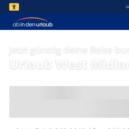
U
Jetzt günstig deine Reise bu
Urlaub West Midla