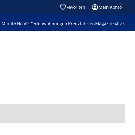
Favoriten
Mein Konto
t Minute
Hotels
Magazin
Extras
Ferienwohnungen
Kreuzfahrten