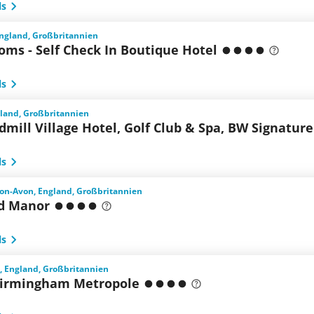
ls
England, Großbritannien
oms - Self Check In Boutique Hotel
ls
gland, Großbritannien
mill Village Hotel, Golf Club & Spa, BW Signature
ls
pon-Avon, England, Großbritannien
rd Manor
ls
 England, Großbritannien
Birmingham Metropole