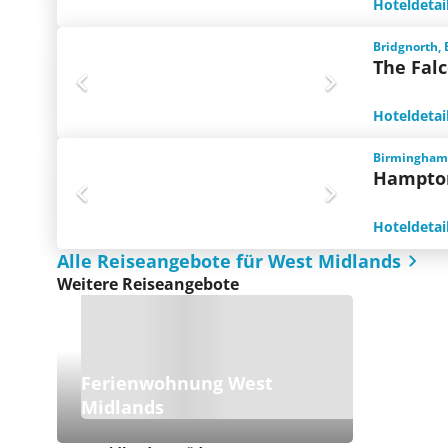
Hoteldetai
Bridgnorth,
The Fal
Hoteldetai
Birmingham,
Hampton
Hoteldetai
Alle Reiseangebote für West Midlands
Weitere Reiseangebote
Ferienwohnung West
Midlands