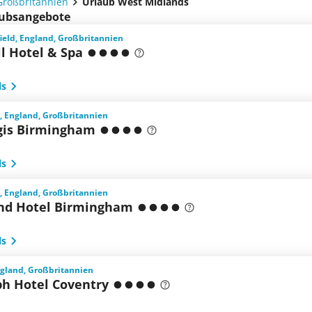
Großbritannien
Urlaub West Midlands
laubsangebote
ield, England, Großbritannien
l Hotel & Spa
ls
 England, Großbritannien
gis Birmingham
ls
 England, Großbritannien
nd Hotel Birmingham
ls
ngland, Großbritannien
ph Hotel Coventry