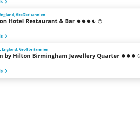
ls
 England, Großbritannien
con Hotel Restaurant & Bar
ls
 England, Großbritannien
 by Hilton Birmingham Jewellery Quarter
ls