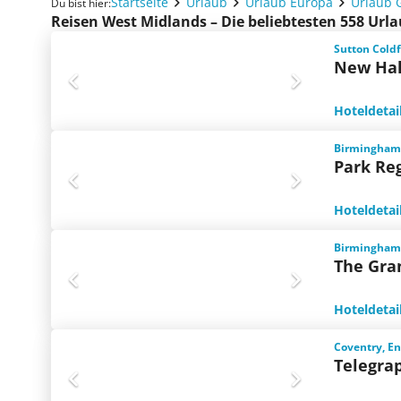
Startseite
Urlaub
Urlaub Europa
Urlaub 
Du bist hier:
Reisen West Midlands – Die beliebtesten 558 Ur
Sutton Coldf
New Hal
Hoteldetai
Birmingham,
Park Re
Hoteldetai
Birmingham,
The Gra
Hoteldetai
Coventry, E
Telegra