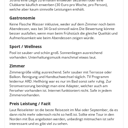
Strand eine Liege zu erhalten entweder bezahlen oder eine
Clubkarte käuflich erwerben (30 Euro pro Woche, pro Person),
welche aber kaum sinnvolle Leistungen enthält.
Gastronomie
Keine Flasche Wasser inklusive, weder auf dem Zimmer noch beim
Abendessen, was bei 34 Grad sinnvoll wäre.Die Bewertung könnte
besser ausfallen, wenn man beim Frühstück die gleiche Qualität und
Aufmerksamkeit wie beim Abendessen zeigen würde.
Sport / Wellness
Pool ist sauber und schön groß. Sonnenliegen ausreichend
vorhanden. Unterhaltungsmusik manchmal etwas laut.
Zimmer
Zimmergröße völlig ausreichend. Sehr sauber mit Terrasse oder
Balkon. Reinigung und Handtuchwechsel täglich. TV Programm
leidernur ARD. Hellhörig war es nur im Bad sonst sehr ruhig. Zur
Stromversorung benötigt man eine Adapter, welcher auch am
Ferseher vorhanden ist. Internet funktioniert nicht. Safe in jedem
Zimmervorhanden.
Preis Leistung / Fazit
Laut Reiseleiter ist die beste Reisezeit im Mai oder September, da es
dann nicht mehr odernoch nicht so heiß ist. Sollte eine Tour in den
Norden mit Bus angeboten werden, unbedingt mitmachen ist sehr
interessant und es gibt viel zu sehen.