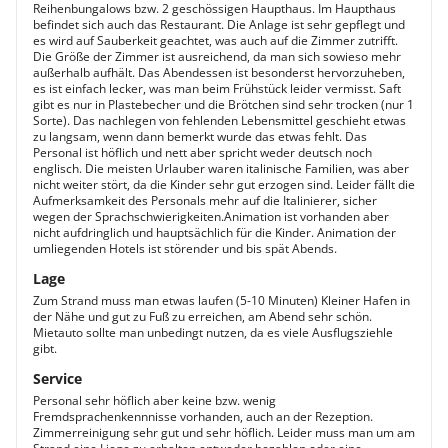
Reihenbungalows bzw. 2 geschössigen Haupthaus. Im Haupthaus
befindet sich auch das Restaurant. Die Anlage ist sehr gepflegt und
es wird auf Sauberkeit geachtet, was auch auf die Zimmer zutrifft.
Die Größe der Zimmer ist ausreichend, da man sich sowieso mehr
außerhalb aufhält. Das Abendessen ist besonderst hervorzuheben,
es ist einfach lecker, was man beim Frühstück leider vermisst. Saft
gibt es nur in Plastebecher und die Brötchen sind sehr trocken (nur 1
Sorte). Das nachlegen von fehlenden Lebensmittel geschieht etwas
zu langsam, wenn dann bemerkt wurde das etwas fehlt. Das
Personal ist höflich und nett aber spricht weder deutsch noch
englisch. Die meisten Urlauber waren italinische Familien, was aber
nicht weiter stört, da die Kinder sehr gut erzogen sind. Leider fällt die
Aufmerksamkeit des Personals mehr auf die Italinierer, sicher
wegen der Sprachschwierigkeiten.Animation ist vorhanden aber
nicht aufdringlich und hauptsächlich für die Kinder. Animation der
umliegenden Hotels ist störender und bis spät Abends.
Lage
Zum Strand muss man etwas laufen (5-10 Minuten) Kleiner Hafen in
der Nähe und gut zu Fuß zu erreichen, am Abend sehr schön.
Mietauto sollte man unbedingt nutzen, da es viele Ausflugsziehle
gibt.
Service
Personal sehr höflich aber keine bzw. wenig
Fremdsprachenkennnisse vorhanden, auch an der Rezeption.
Zimmerreinigung sehr gut und sehr höflich. Leider muss man um am