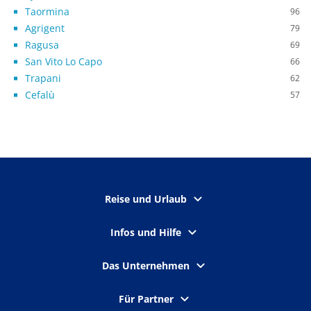
Taormina
96
Agrigent
79
Ragusa
69
San Vito Lo Capo
66
Trapani
62
Cefalù
57
Reise und Urlaub
Infos und Hilfe
Das Unternehmen
Für Partner