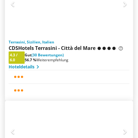
Terrasini, Sizilien, Italien
CDSHotels Terrasini - Città del Mare
4.3
/
Gut
(30 Bewertungen)
6.0
56.7 %
Weiterempfehlung
Hoteldetails