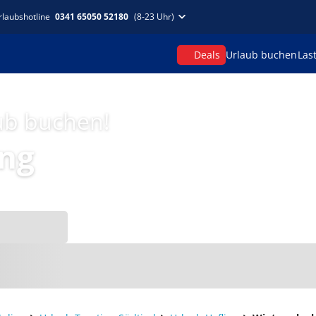
rlaubshotline
0341 65050 52180
(8-23 Uhr)
Deals
Urlaub buchen
Las
aub buchen!
ing