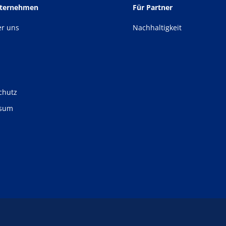
nternehmen
Für Partner
er uns
Nachhaltigkeit
chutz
ssum