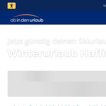
U
Jetzt günstig deinen Skiurl
Winterurlaub Hafl