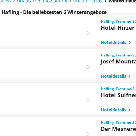
talien
Urlaub Trentino-Südtirol
Urlaub Hafling
Winterurlaub
 Hafling - Die beliebtesten 6 Winterangebote
Hafling, Trentino-Sü
Hotel Hirzer
Hoteldetails
Hafling, Trentino-Sü
Josef Mounta
Hoteldetails
Hafling, Trentino-Sü
Hotel Sulfne
Hoteldetails
Hafling, Trentino-Sü
Der Mesnerw