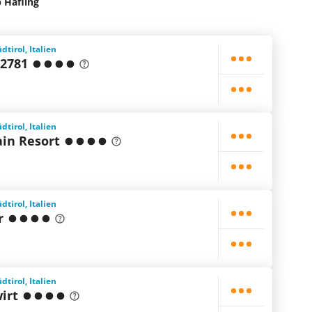
 Hafling
dtirol, Italien
 2781
dtirol, Italien
in Resort
dtirol, Italien
r
dtirol, Italien
irt