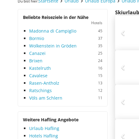
Startseite
Urlaub
Urlaub Europa
Urlaub I
Du bist hier:
Skiurlaub
Beliebte Reiseziele in der Nähe
Hotels
Madonna di Campiglio
45
Bormio
37
Wolkenstein in Gröden
35
Canazei
25
Brixen
24
Kastelruth
16
Cavalese
15
Rasen-Antholz
13
Ratschings
12
Völs am Schlern
11
Weitere Hafling Angebote
Urlaub Hafling
Hotels Hafling