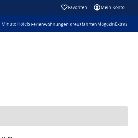
Favoriten
Mein Konto
t Minute
Hotels
Magazin
Extras
Ferienwohnungen
Kreuzfahrten