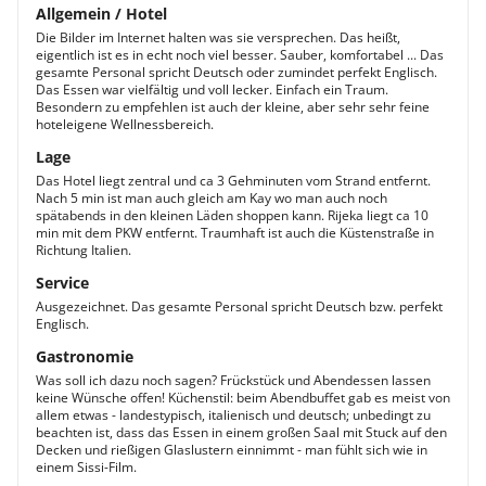
Allgemein / Hotel
Die Bilder im Internet halten was sie versprechen. Das heißt,
eigentlich ist es in echt noch viel besser. Sauber, komfortabel ... Das
gesamte Personal spricht Deutsch oder zumindet perfekt Englisch.
Das Essen war vielfältig und voll lecker. Einfach ein Traum.
Besondern zu empfehlen ist auch der kleine, aber sehr sehr feine
hoteleigene Wellnessbereich.
Lage
Das Hotel liegt zentral und ca 3 Gehminuten vom Strand entfernt.
Nach 5 min ist man auch gleich am Kay wo man auch noch
spätabends in den kleinen Läden shoppen kann. Rijeka liegt ca 10
min mit dem PKW entfernt. Traumhaft ist auch die Küstenstraße in
Richtung Italien.
Service
Ausgezeichnet. Das gesamte Personal spricht Deutsch bzw. perfekt
Englisch.
Gastronomie
Was soll ich dazu noch sagen? Frückstück und Abendessen lassen
keine Wünsche offen! Küchenstil: beim Abendbuffet gab es meist von
allem etwas - landestypisch, italienisch und deutsch; unbedingt zu
beachten ist, dass das Essen in einem großen Saal mit Stuck auf den
Decken und rießigen Glaslustern einnimmt - man fühlt sich wie in
einem Sissi-Film.