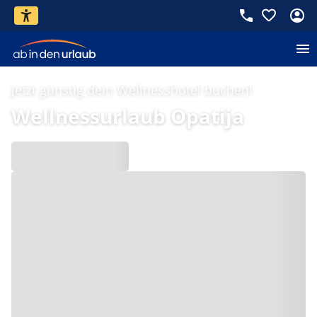
Jetzt günstig dein Wellnesshotel buchen!
Wellnessurlaub Opatija