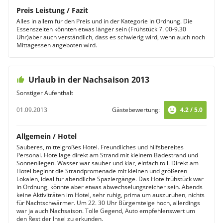
Preis Leistung / Fazit
Alles in allem für den Preis und in der Kategorie in Ordnung. Die
Essenszeiten könnten etwas länger sein (Frühstück 7. 00-9.30
Uhr)aber auch verständlich, dass es schwierig wird, wenn auch noch
Mittagessen angeboten wird.
Urlaub in der Nachsaison 2013
Sonstiger Aufenthalt
01.09.2013
Gästebewertung:
4.2 / 5.0
Allgemein / Hotel
Sauberes, mittelgroßes Hotel. Freundliches und hilfsbereites
Personal. Hotellage direkt am Strand mit kleinem Badestrand und
Sonnenliegen. Wasser war sauber und klar, einfach toll. Direkt am
Hotel beginnt die Strandpromenade mit kleinen und größeren
Lokalen, ideal für abendliche Spaziergänge. Das Hotelfrühstück war
in Ordnung, könnte aber etwas abwechselungsreicher sein. Abends
keine Aktiviträten im Hotel, sehr ruhig, prima um auszuruhen, nichts
für Nachtschwärmer. Um 22. 30 Uhr Bürgersteige hoch, allerdings
war ja auch Nachsaison. Tolle Gegend, Auto empfehlenswert um
den Rest der Insel zu erkunden.