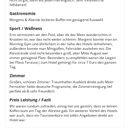
nicht so gut, dann auf jeden Fall englisch. Sehr freundlich &
hilfsbereit!
Gastronomie
Morgens & Abends leckeres Buffet mit genügend Auswahl.
Sport / Wellness
Erst vermissten wir den Pool, aber da das Meer wunderschön in
Kroatien ist, war das nicht weiter schlimm. Morgens konnte man an
Morning Gym und ähnlichem in der nähe des Hotels teilnehmen,
außerdem konnte man Minigolfen, Fahrräder ausleihen ect. Die
Kiesstrände sind nicht besonders groß, aber Mitte August war
immer genügend Platz. Besonders zu empfehlen waren die Liegen
bei Plava Terassa ( zum Hotel gehörig) für circa 7 Euro den ganzen
Tag.
Zimmer
Großes, schönes Zimmer. Traumhafter Ausblick direkt aufs Meer.
Fernseher hatte deutsche Programme, die Zimmerreinigung lief
perfekt ab & sehr freundlich.
Preis Leistung / Fazit
Wir waren rundum zufrieden, einzig hat uns gestört, dass es keinen
Kofferraum am Tag der Abreise gab. Ein weiterer Vorteil des Hotels
war auch, dass ein Touristenbüro mit tollen Angeboten direkt am
Hotel war.