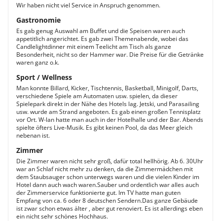
Wir haben nicht viel Service in Anspruch genommen.
Gastronomie
Es gab genug Auswahl am Buffet und die Speisen waren auch
appetitlich angerichtet. Es gab zwei Themenabende, wobei das
Candlelightdinner mit einem Teelicht am Tisch als ganze
Besonderheit, nicht so der Hammer war. Die Preise für die Getränke
waren ganz o.k.
Sport / Wellness
Man konnte Billard, Kicker, Tischtennis, Basketball, Minigolf, Darts,
verschiedene Spiele am Automaten usw. spielen, da dieser
Spielepark direkt in der Nähe des Hotels lag. Jetski, und Parasailing
usw. wurde am Strand angeboten. Es gab einen großen Tennisplatz
vor Ort. W-lan hatte man auch in der Hotelhalle und der Bar. Abends
spielte öfters Live-Musik. Es gibt keinen Pool, da das Meer gleich
nebenan ist.
Zimmer
Die Zimmer waren nicht sehr groß, dafür total hellhörig. Ab 6. 30Uhr
war an Schlaf nicht mehr zu denken, da die Zimmermädchen mit
dem Staubsauger schon unterwegs waren und die vielen Kinder im
Hotel dann auch wach waren.Sauber und ordentlich war alles auch
der Zimmerservice funktionierte gut. Im TV hatte man guten
Empfang von ca. 6 oder 8 deutschen Sendern.Das ganze Gebäude
ist zwar schon etwas älter , aber gut renoviert. Es ist allerdings eben
ein nicht sehr schönes Hochhaus.