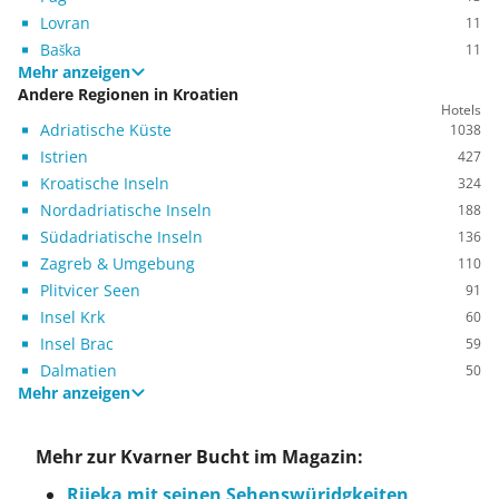
Lovran
11
Baška
11
Mehr anzeigen
Andere Regionen in Kroatien
Hotels
Adriatische Küste
1038
Istrien
427
Kroatische Inseln
324
Nordadriatische Inseln
188
Südadriatische Inseln
136
Zagreb & Umgebung
110
Plitvicer Seen
91
Insel Krk
60
Insel Brac
59
Dalmatien
50
Mehr anzeigen
Mehr zur Kvarner Bucht im Magazin:
Rijeka mit seinen Sehenswüridgkeiten