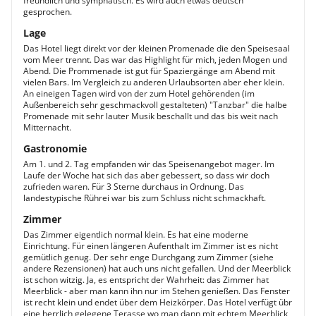
freundlich und symphatisch. Es wird auch etwas deutsch
gesprochen.
Lage
Das Hotel liegt direkt vor der kleinen Promenade die den Speisesaal
vom Meer trennt. Das war das Highlight für mich, jeden Mogen und
Abend. Die Prommenade ist gut für Spaziergänge am Abend mit
vielen Bars. Im Vergleich zu anderen Urlaubsorten aber eher klein.
An eineigen Tagen wird von der zum Hotel gehörenden (im
Außenbereich sehr geschmackvoll gestalteten) "Tanzbar" die halbe
Promenade mit sehr lauter Musik beschallt und das bis weit nach
Mitternacht.
Gastronomie
Am 1. und 2. Tag empfanden wir das Speisenangebot mager. Im
Laufe der Woche hat sich das aber gebessert, so dass wir doch
zufrieden waren. Für 3 Sterne durchaus in Ordnung. Das
landestypische Rührei war bis zum Schluss nicht schmackhaft.
Zimmer
Das Zimmer eigentlich normal klein. Es hat eine moderne
Einrichtung. Für einen längeren Aufenthalt im Zimmer ist es nicht
gemütlich genug. Der sehr enge Durchgang zum Zimmer (siehe
andere Rezensionen) hat auch uns nicht gefallen. Und der Meerblick
ist schon witzig. Ja, es entspricht der Wahrheit: das Zimmer hat
Meerblick - aber man kann ihn nur im Stehen genießen. Das Fenster
ist recht klein und endet über dem Heizkörper. Das Hotel verfügt übr
eine herrlich gelegene Terasse wo man dann mit echtem Meerblick