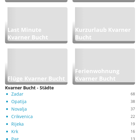
Last Minute
Kurzurlaub Kvarner
Kvarner Bucht
Bucht
Ferienwohnung
Flüge Kvarner Bucht
Kvarner Bucht
Kvarner Bucht - Städte
Zadar
68
Opatija
38
Novalja
37
Crikvenica
22
Rijeka
19
Krk
16
Pag
13