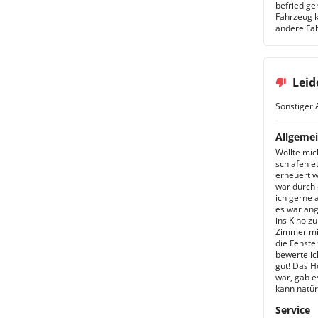
befriedige
Fahrzeug 
andere Fah
Leid
Sonstiger 
Allgemei
Wollte mic
schlafen et
erneuert w
war durch 
ich gerne 
es war ang
ins Kino z
Zimmer mit
die Fenste
bewerte ic
gut! Das H
war, gab e
kann natür
Service