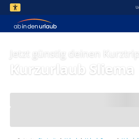
U
Jetzt günstig deinen Kurztri
Kurzurlaub Sliema