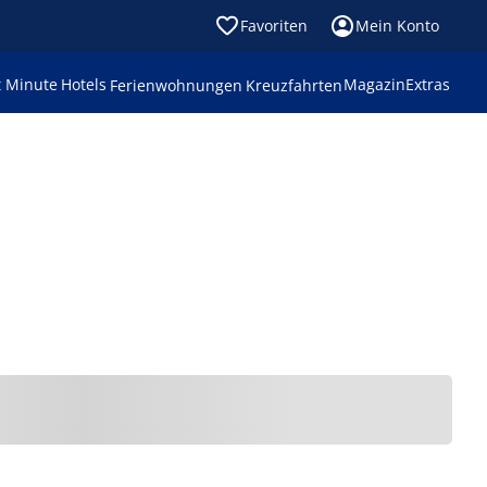
Favoriten
Mein Konto
t Minute
Hotels
Magazin
Extras
Ferienwohnungen
Kreuzfahrten