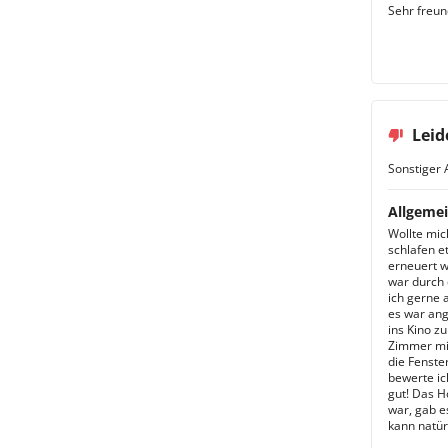
Sehr freun
Leid
Sonstiger 
Allgemei
Wollte mic
schlafen et
erneuert w
war durch 
ich gerne 
es war ang
ins Kino z
Zimmer mit
die Fenste
bewerte ic
gut! Das H
war, gab e
kann natür