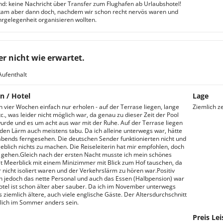
nd: keine Nachricht über Transfer zum Flughafen ab Urlaubshotel!
kam aber dann doch, nachdem wir schon recht nervös waren und
rgelegenheit organisieren wollten.
er nicht wie erwartet.
Aufenthalt
n / Hotel
Lage
h vier Wochen einfach nur erholen - auf der Terrase liegen, lange
Ziemlich z
c., was leider nicht möglich war, da genau zu dieser Zeit der Pool
urde und es um acht aus war mit der Ruhe. Auf der Terrase liegen
den Lärm auch meistens tabu. Da ich alleine unterwegs war, hätte
abends ferngesehen. Die deutschen Sender funktionierten nicht und
eblich nichts zu machen. Die Reiseleiterin hat mir empfohlen, doch
u gehen.Gleich nach der ersten Nacht musste ich mein schönes
 Meerblick mit einem Minizimmer mit Blick zum Hof tauschen, da
r nicht isoliert waren und der Verkehrslärm zu hören war.Positiv
h jedoch das nette Personal und auch das Essen (Halbpension) war
otel ist schon älter aber sauber. Da ich im November unterwegs
s ziemlich ältere, auch viele englische Gäste. Der Altersdurchschnitt
lich im Sommer anders sein.
Preis Lei