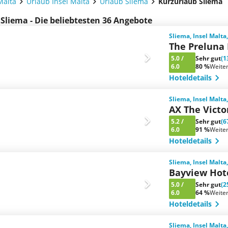
Malta
Urlaub Insel Malta
Urlaub Sliema
Kurzurlaub Sliema
 Sliema - Die beliebtesten 36 Angebote
Sliema, Insel Malta
The Preluna
5.0
/
Sehr gut
(1
6.0
80 %
Weite
Hoteldetails
Sliema, Insel Malta
AX The Victo
5.2
/
Sehr gut
(6
6.0
91 %
Weite
Hoteldetails
Sliema, Insel Malta
Bayview Hote
5.0
/
Sehr gut
(2
6.0
64 %
Weite
Hoteldetails
Sliema, Insel Malta