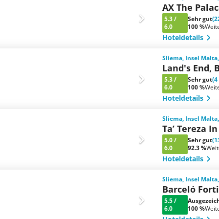
AX The Pala
5.3
/
Sehr gut
(2
6.0
100 %
Weit
Hoteldetails
Sliema, Insel Malta
Land's End, 
5.3
/
Sehr gut
(4
6.0
100 %
Weit
Hoteldetails
Sliema, Insel Malta
Ta’ Tereza 
5.0
/
Sehr gut
(1
6.0
92.3 %
Wei
Hoteldetails
Sliema, Insel Malta
Barceló Fort
5.5
/
Ausgezeic
6.0
100 %
Weit