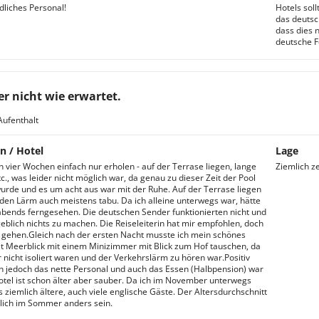
dliches Personal!
Hotels sol
das deutsc
dass dies 
deutsche F
er nicht wie erwartet.
Aufenthalt
n / Hotel
Lage
h vier Wochen einfach nur erholen - auf der Terrase liegen, lange
Ziemlich z
c., was leider nicht möglich war, da genau zu dieser Zeit der Pool
urde und es um acht aus war mit der Ruhe. Auf der Terrase liegen
den Lärm auch meistens tabu. Da ich alleine unterwegs war, hätte
abends ferngesehen. Die deutschen Sender funktionierten nicht und
eblich nichts zu machen. Die Reiseleiterin hat mir empfohlen, doch
u gehen.Gleich nach der ersten Nacht musste ich mein schönes
 Meerblick mit einem Minizimmer mit Blick zum Hof tauschen, da
r nicht isoliert waren und der Verkehrslärm zu hören war.Positiv
h jedoch das nette Personal und auch das Essen (Halbpension) war
otel ist schon älter aber sauber. Da ich im November unterwegs
s ziemlich ältere, auch viele englische Gäste. Der Altersdurchschnitt
lich im Sommer anders sein.