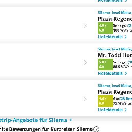
Hoteldetails
Sliema, Insel Malta
Plaza Regen
4.9
/
Sehr gut
(2
6.0
100 %
Weit
Hoteldetails
Sliema, Insel Malta
Mr. Todd Hot
5.0
/
Sehr gut
(1
6.0
88.9 %
Wei
Hoteldetails
Sliema, Insel Malta
Plaza Regenc
4.6
/
Gut
(28 Be
6.0
75 %
Weite
Hoteldetails
ztrip-Angebote für Sliema
lte Bewertungen für Kurzreisen Sliema