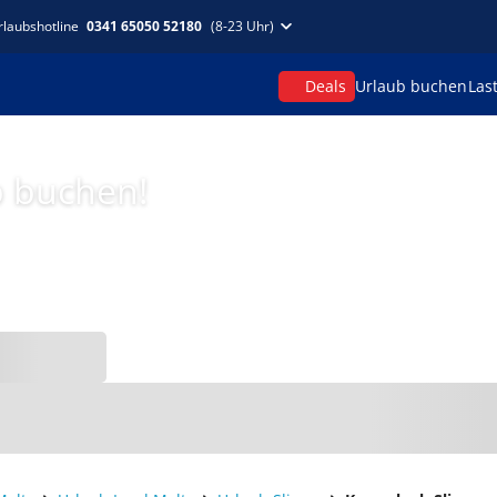
rlaubshotline
0341 65050 52180
(8-23 Uhr)
Deals
Urlaub buchen
Las
p buchen!