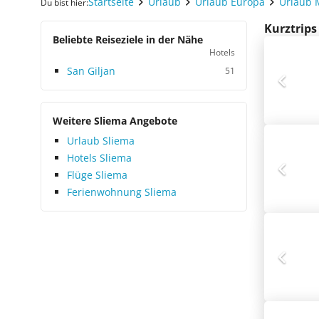
Startseite
Urlaub
Urlaub Europa
Urlaub 
Du bist hier:
Kurztrips
Beliebte Reiseziele in der Nähe
Hotels
San Giljan
51
Weitere Sliema Angebote
Urlaub Sliema
Hotels Sliema
Flüge Sliema
Ferienwohnung Sliema