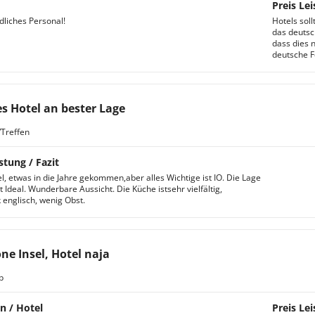
Preis Lei
dliches Personal!
Hotels sol
das deutsc
dass dies 
deutsche F
s Hotel an bester Lage
Treffen
stung / Fazit
l, etwas in die Jahre gekommen,aber alles Wichtige ist IO. Die Lage
t Ideal. Wunderbare Aussicht. Die Küche istsehr vielfältig,
 englisch, wenig Obst.
ne Insel, Hotel naja
b
n / Hotel
Preis Lei