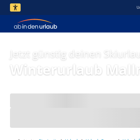
U
Jetzt günstig deinen Skiurl
Winterurlaub Malln