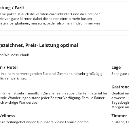
stung / Fazit
usive paket ist auch die kärnten-card inkludiert und da sind über
ele von ganz kärnten dabei die keinen eintritt mehr kosten
ahrten, bergbahnen, museum, bäder also man findet immer was.
ezeichnet, Preis- Leistung optimal
nd Wellnessurlaub
n / Hotel
Lage
t in einem hervorragenden Zustand. Zimmer sind sehr großzügig
Sehr gute
ich eingerichtet.
Gastron
e Rainer ist sehr freundlich. Zimmer sehr sauber. Kartenmaterial für
Qualität u
nde Wanderungen stand jeder Zeit zur Verfügung. Familie Rainer
abwechslun
ch wichtige Wandertips.
Tagesbegin
Morgen und
Wellness
Zimmer
 Freizeitangebot waren für unsere kleine Familie optimal.
Zustand, L