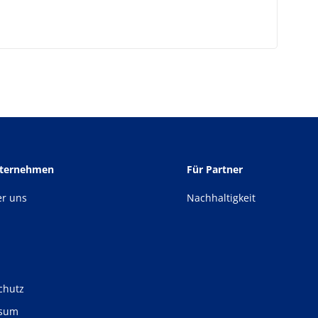
nternehmen
Für Partner
er uns
Nachhaltigkeit
chutz
ssum