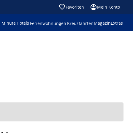
Favoriten
Mein Konto
t Minute
Hotels
Magazin
Extras
Ferienwohnungen
Kreuzfahrten