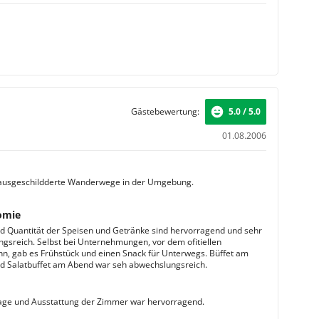
Gästebewertung:
5.0 / 5.0
01.08.2006
 ausgeschildderte Wanderwege in der Umgebung.
omie
nd Quantität der Speisen und Getränke sind hervorragend und sehr
gsreich. Selbst bei Unternehmungen, vor dem ofitiellen
n, gab es Frühstück und einen Snack für Unterwegs. Büffet am
 Salatbuffet am Abend war seh abwechslungsreich.
age und Ausstattung der Zimmer war hervorragend.