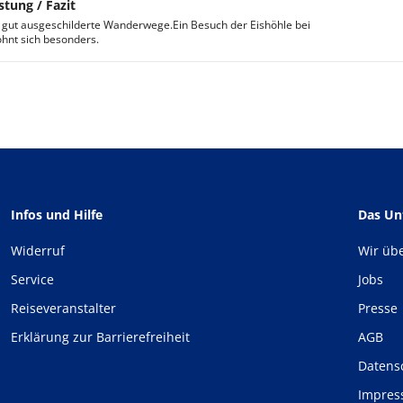
stung / Fazit
r gut ausgeschilderte Wanderwege.Ein Besuch der Eishöhle bei
ohnt sich besonders.
Infos und Hilfe
Das U
Widerruf
Wir üb
Service
Jobs
Reiseveranstalter
Presse
Erklärung zur Barrierefreiheit
AGB
Datens
Impre