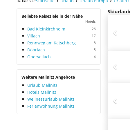
Startseite
Urlaub
Urlaub Europa
Urlaub 
Du bist hier:
Skiurlaub
Beliebte Reiseziele in der Nähe
Hotels
Bad Kleinkirchheim
26
Villach
17
Rennweg am Katschberg
8
Döbriach
5
Obervellach
4
Weitere Mallnitz Angebote
Urlaub Mallnitz
Hotels Mallnitz
Wellnessurlaub Mallnitz
Ferienwohnung Mallnitz