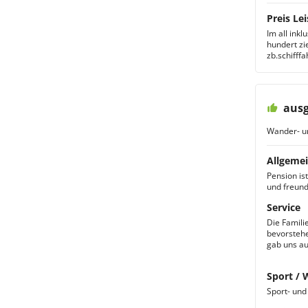
Preis Lei
Im all inkl
hundert zi
zb.schifff
ausg
Wander- u
Allgemei
Pension is
und freundl
Service
Die Famili
bevorstehe
gab uns au
Sport / 
Sport- und