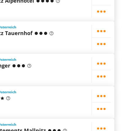
tz Alpenhotel
Österreich
tz Tauernhof
Österreich
nger
Österreich
Österreich
rtements Mallnitz