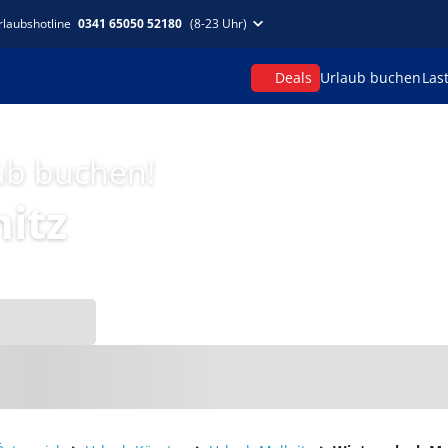
rlaubshotline
0341 65050 52180
(8-23 Uhr)
Deals
Urlaub buchen
Las
aub buchen!
itz