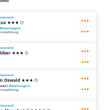
llnitz
Österreich
tus
 Bewertungen)
erempfehlung
Österreich
Alber
Österreich
on Oswald
hnet
(3 Bewertungen)
erempfehlung
Österreich