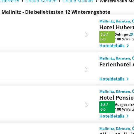
Österreich
Urlaub Kärnten
Urlaub Mallnitz
Winterurlaub Ma
 Mallnitz - Die beliebtesten 12 Winterangebote
Mallnitz, Kärnten, 
Hotel Huber
5.3
/
Sehr gut
(9
6.0
100 %
Weit
Hoteldetails
Mallnitz, Kärnten, 
Ferienhotel 
Hoteldetails
Mallnitz, Kärnten, 
Hotel Pensi
5.8
/
Ausgezeic
6.0
100 %
Weit
Hoteldetails
Mallnitz, Kärnten, 