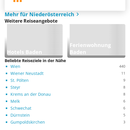
Mehr für Niederösterreich
Weitere Reiseangebote
Ferienwohnung
Hotels Baden
Baden
Beliebte Reiseziele in der Nähe
Wien
440
Wiener Neustadt
11
St. Pölten
9
Steyr
8
Krems an der Donau
8
Melk
6
Schwechat
6
Dürnstein
5
Gumpoldskirchen
3