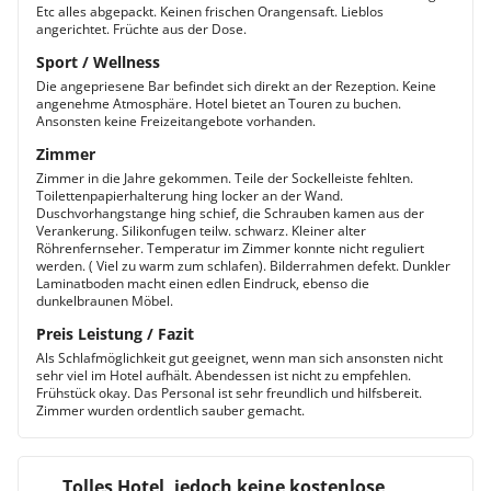
Etc alles abgepackt. Keinen frischen Orangensaft. Lieblos
angerichtet. Früchte aus der Dose.
Sport / Wellness
Die angepriesene Bar befindet sich direkt an der Rezeption. Keine
angenehme Atmosphäre. Hotel bietet an Touren zu buchen.
Ansonsten keine Freizeitangebote vorhanden.
Zimmer
Zimmer in die Jahre gekommen. Teile der Sockelleiste fehlten.
Toilettenpapierhalterung hing locker an der Wand.
Duschvorhangstange hing schief, die Schrauben kamen aus der
Verankerung. Silikonfugen teilw. schwarz. Kleiner alter
Röhrenfernseher. Temperatur im Zimmer konnte nicht reguliert
werden. ( Viel zu warm zum schlafen). Bilderrahmen defekt. Dunkler
Laminatboden macht einen edlen Eindruck, ebenso die
dunkelbraunen Möbel.
Preis Leistung / Fazit
Als Schlafmöglichkeit gut geeignet, wenn man sich ansonsten nicht
sehr viel im Hotel aufhält. Abendessen ist nicht zu empfehlen.
Frühstück okay. Das Personal ist sehr freundlich und hilfsbereit.
Zimmer wurden ordentlich sauber gemacht.
Tolles Hotel, jedoch keine kostenlose