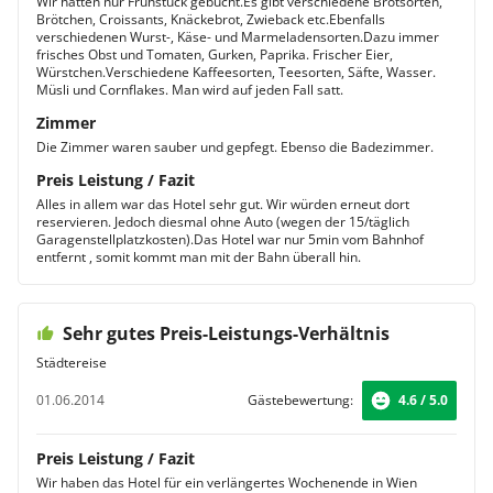
Wir hatten nur Frühstück gebucht.Es gibt verschiedene Brotsorten,
Brötchen, Croissants, Knäckebrot, Zwieback etc.Ebenfalls
verschiedenen Wurst-, Käse- und Marmeladensorten.Dazu immer
frisches Obst und Tomaten, Gurken, Paprika. Frischer Eier,
Würstchen.Verschiedene Kaffeesorten, Teesorten, Säfte, Wasser.
Müsli und Cornflakes. Man wird auf jeden Fall satt.
Zimmer
Die Zimmer waren sauber und gepfegt. Ebenso die Badezimmer.
Preis Leistung / Fazit
Alles in allem war das Hotel sehr gut. Wir würden erneut dort
reservieren. Jedoch diesmal ohne Auto (wegen der 15/täglich
Garagenstellplatzkosten).Das Hotel war nur 5min vom Bahnhof
entfernt , somit kommt man mit der Bahn überall hin.
Sehr gutes Preis-Leistungs-Verhältnis
Städtereise
01.06.2014
Gästebewertung:
4.6 / 5.0
Preis Leistung / Fazit
Wir haben das Hotel für ein verlängertes Wochenende in Wien