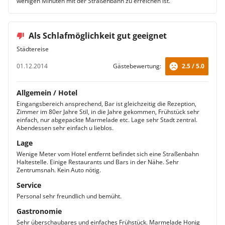
wenigen Minuten mit der Straßenbahn zu erreichen ist.
Als Schlafmöglichkeit gut geeignet
Städtereise
01.12.2014
Gästebewertung:
2.5 / 5.0
Allgemein / Hotel
Eingangsbereich ansprechend, Bar ist gleichzeitig die Rezeption,
Zimmer im 80er Jahre Stil, in die Jahre gekommen, Frühstück sehr
einfach, nur abgepackte Marmelade etc. Lage sehr Stadt zentral.
Abendessen sehr einfach u lieblos.
Lage
Wenige Meter vom Hotel entfernt befindet sich eine Straßenbahn
Haltestelle. Einige Restaurants und Bars in der Nähe. Sehr
Zentrumsnah. Kein Auto nötig.
Service
Personal sehr freundlich und bemüht.
Gastronomie
Sehr überschaubares und einfaches Frühstück. Marmelade Honig