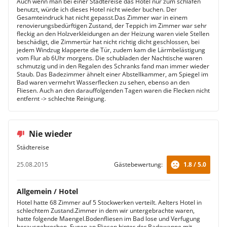
Auch wenn man bei einer Städtereise das Hotel nur zum schlafen
benutzt, würde ich dieses Hotel nicht wieder buchen. Der
Gesamteindruck hat nicht gepasst.Das Zimmer war in einem
renovierungsbedürftigen Zustand, der Teppich im Zimmer war sehr
fleckig an den Holzverkleidungen an der Heizung waren viele Stellen
beschädigt, die Zimmertür hat nicht richtig dicht geschlossen, bei
jedem Windzug klapperte die Tür, zudem kam die Lärmbelästigung
vom Flur ab 6Uhr morgens. Die schubladen der Nachtische waren
schmutzig und in den Regalen des Schranks fand man immer wieder
Staub. Das Badezimmer ähnelt einer Abstellkammer, am Spiegel im
Bad waren vermehrt Wasserflecken zu sehen, ebenso an den
Fliesen. Auch an den darauffolgenden Tagen waren die Flecken nicht
entfernt -> schlechte Reinigung.
Nie wieder
Städtereise
25.08.2015
Gästebewertung:
1.8 / 5.0
Allgemein / Hotel
Hotel hatte 68 Zimmer auf 5 Stockwerken verteilt. Aelters Hotel in
schlechtem Zustand.Zimmer in dem wir untergebrachte waren,
hatte folgende Maengel.Bodenfliesen im Bad lose und Verfugung
herausgebrochen, Fugen an Fliesen hinter der Badewanne mit