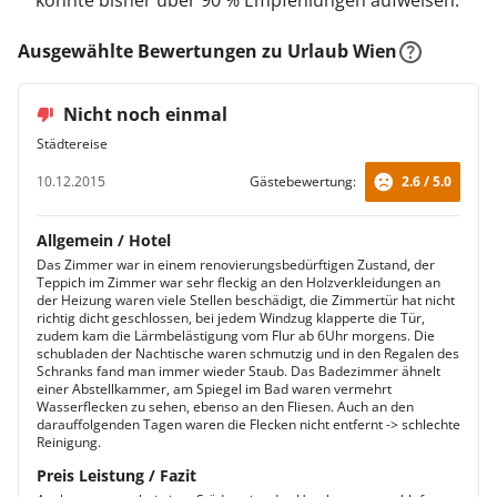
konnte bisher über 90 % Empfehlungen aufweisen.
Ausgewählte Bewertungen zu Urlaub Wien
Nicht noch einmal
Städtereise
10.12.2015
Gästebewertung:
2.6 / 5.0
Allgemein / Hotel
Das Zimmer war in einem renovierungsbedürftigen Zustand, der
Teppich im Zimmer war sehr fleckig an den Holzverkleidungen an
der Heizung waren viele Stellen beschädigt, die Zimmertür hat nicht
richtig dicht geschlossen, bei jedem Windzug klapperte die Tür,
zudem kam die Lärmbelästigung vom Flur ab 6Uhr morgens. Die
schubladen der Nachtische waren schmutzig und in den Regalen des
Schranks fand man immer wieder Staub. Das Badezimmer ähnelt
einer Abstellkammer, am Spiegel im Bad waren vermehrt
Wasserflecken zu sehen, ebenso an den Fliesen. Auch an den
darauffolgenden Tagen waren die Flecken nicht entfernt -> schlechte
Reinigung.
Preis Leistung / Fazit