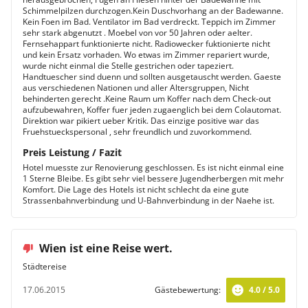
Schimmelpilzen durchzogen.Kein Duschvorhang an der Badewanne.
Kein Foen im Bad. Ventilator im Bad verdreckt. Teppich im Zimmer
sehr stark abgenutzt . Moebel von vor 50 Jahren oder aelter.
Fernsehappart funktionierte nicht. Radiowecker fuktionierte nicht
und kein Ersatz vorhaden. Wo etwas im Zimmer repariert wurde,
wurde nicht einmal die Stelle gestrichen oder tapeziert.
Handtuescher sind duenn und sollten ausgetauscht werden. Gaeste
aus verschiedenen Nationen und aller Altersgruppen, Nicht
behinderten gerecht .Keine Raum um Koffer nach dem Check-out
aufzubewahren, Koffer fuer jeden zugaenglich bei dem Colautomat.
Direktion war pikiert ueber Kritik. Das einzige positive war das
Fruehstueckspersonal , sehr freundlich und zuvorkommend.
Preis Leistung / Fazit
Hotel muesste zur Renovierung geschlossen. Es ist nicht einmal eine
1 Sterne Bleibe. Es gibt sehr viel bessere Jugendherbergen mit mehr
Komfort. Die Lage des Hotels ist nicht schlecht da eine gute
Strassenbahnverbindung und U-Bahnverbindung in der Naehe ist.
Wien ist eine Reise wert.
Städtereise
17.06.2015
Gästebewertung:
4.0 / 5.0