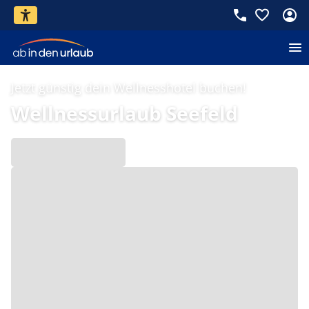
Jetzt günstig dein Wellnesshotel buchen!
Wellnessurlaub Seefeld