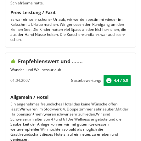
Schlafräume hatte.
Preis Leistung / Fazit
Es war ein sehr schöner Urlaub, wir werden bestimmt wieder im
Kaltschmitt Urlaub machen. Wir genossen den Rundgang um den
kleinen See. Die Kinder hatten viel Spass an den Eichhörnchen, die
aus der Hand Nüsse holten. Die Kutschenrundfahrt war auch sehr
schön.
Empfehlenswert und .......
Wander- und Wellnessurlaub
01.04.2007
Gästebewertung:
4.4 / 5.0
Allgemein / Hotel
Ein angenehmes freundliches Hotel,das keine Wünsche offen
lässt.Wir waren im Stockwerk 4, Doppelzimmer sehr sauber.Mit der
Halbpension+mehr,waren ich/wir sehr zufrieden.Wir sind
Schweizer,im alter von 47und 61Die Wellness angebote und die
Sauberkeit der Anlage können wir mit gutem Gewiessen
weiterempfehlenWir möchten so bald als möglich die
Gastfreundschaft dieses Hotels, auf ein neues zu erleben und
geniessen.