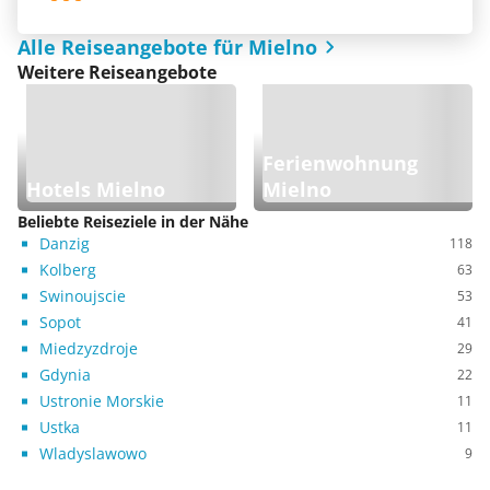
Alle Reiseangebote für Mielno
Weitere Reiseangebote
Ferienwohnung
Hotels Mielno
Mielno
Beliebte Reiseziele in der Nähe
Danzig
118
Kolberg
63
Swinoujscie
53
Sopot
41
Miedzyzdroje
29
Gdynia
22
Ustronie Morskie
11
Ustka
11
Wladyslawowo
9