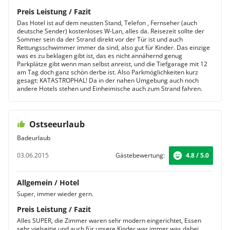
Preis Leistung / Fazit
Das Hotel ist auf dem neusten Stand, Telefon , Fernseher (auch
deutsche Sender) kostenloses W-Lan, alles da. Reisezeit sollte der
Sommer sein da der Strand direkt vor der Tür ist und auch
Rettungsschwimmer immer da sind, also gut für Kinder. Das einzige
was es zu beklagen gibt ist, das es nicht annähernd genug
Parkplätze gibt wenn man selbst anreist, und die Tiefgarage mit 12
am Tag doch ganz schön derbe ist. Also Parkmöglichkeiten kurz
gesagt: KATASTROPHAL! Da in der nahen Umgebung auch noch
andere Hotels stehen und Einheimische auch zum Strand fahren.
Ostseeurlaub
Badeurlaub
03.06.2015
Gästebewertung:
4.8 / 5.0
Allgemein / Hotel
Super, immer wieder gern.
Preis Leistung / Fazit
Alles SUPER, die Zimmer waren sehr modern eingerichtet, Essen
sehr vielseitig und auch für unsere Kinder war immer was dabei.