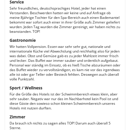
Service
Sehr freundliches, deutschsprachiges Hotel, jeder hat einen
Verstanden. Beschwerden hatten wir keine und auf Anfrage ob
meine 8jährige Tochter für den Spa-Bereich auch einen Bademantel
bekommt war sofort auch einer in ihrer Größe aufs Zimmer geliefert
wurden. Jeden Tag wurden die Zimmer gereinigt, wir haben nichts zu
beanstanden. TOP!
Gastronomie
Wir hatten Vollpension. Essen war sehr sehr gut, nationale und
internationale Küche viel Abwechslung und reichhaltig also für jeden
was dabei. Obst und Gemüse gab es zu jeder Mahlzeit immer frisch
und lecker. Das Buffet war immer sauber und ordentlich aufgebaut.
Personal war ständig im Einsatz, ob es hieß Tische abzuräumen oder
das Buffet wieder zu vervollständigen, es kam nie vor das irgendwas
alle ist oder gar Teller oder Besteck fehlten. Deswegen auch überall
volle Punktzahl.
Sport / Wellness
Für die Größe des Hotels ist der Schwimmbereich etwas klein, aber
sehr sauber. Negativ war nur das im Nachbarhotel kein Pool ist und
diese Gäste den sowieso schon kleinen Schwimmbereich unseres
Hotels mit nutzen durften.
Zimmer
Da brauch ich nichts zu sagen alles TOP! Darum auch überall 5
Sterne.