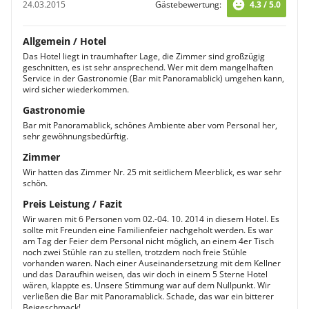
24.03.2015
Gästebewertung:
4.3 / 5.0
Allgemein / Hotel
Das Hotel liegt in traumhafter Lage, die Zimmer sind großzügig
geschnitten, es ist sehr ansprechend. Wer mit dem mangelhaften
Service in der Gastronomie (Bar mit Panoramablick) umgehen kann,
wird sicher wiederkommen.
Gastronomie
Bar mit Panoramablick, schönes Ambiente aber vom Personal her,
sehr gewöhnungsbedürftig.
Zimmer
Wir hatten das Zimmer Nr. 25 mit seitlichem Meerblick, es war sehr
schön.
Preis Leistung / Fazit
Wir waren mit 6 Personen vom 02.-04. 10. 2014 in diesem Hotel. Es
sollte mit Freunden eine Familienfeier nachgeholt werden. Es war
am Tag der Feier dem Personal nicht möglich, an einem 4er Tisch
noch zwei Stühle ran zu stellen, trotzdem noch freie Stühle
vorhanden waren. Nach einer Auseinandersetzung mit dem Kellner
und das Daraufhin weisen, das wir doch in einem 5 Sterne Hotel
wären, klappte es. Unsere Stimmung war auf dem Nullpunkt. Wir
verließen die Bar mit Panoramablick. Schade, das war ein bitterer
Beigeschmack!