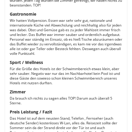
wurden. Jeden Tag wurden die Zimmer gereinigt, wir haben nichts zu
beanstanden. TOP!
Gastronomie
Wir hatten Vollpension. Essen war sehr sehr gut, nationale und
internationale Küche viel Abwechslung und reichhaltig also für jeden
was dabei. Obst und Gemüse gab es zu jeder Mahlzeit immer frisch
und lecker. Das Buffet war immer sauber und ordentlich aufgebaut.
Personal war ständig im Einsatz, ob es hieß Tische abzuräumen oder
das Buffet wieder zu vervollständigen, es kam nie vor das irgendwas
alle ist oder gar Teller oder Besteck fehlten. Deswegen auch überall
volle Punktzahl.
Sport / Wellness
Für die Größe des Hotels ist der Schwimmbereich etwas klein, aber
sehr sauber. Negativ war nur das im Nachbarhotel kein Pool ist und
diese Gäste den sowieso schon kleinen Schwimmbereich unseres
Hotels mit nutzen durften.
Zimmer
Da brauch ich nichts zu sagen alles TOP! Darum auch überall 5
Sterne.
Preis Leistung / Fazit
Das Hotel ist auf dem neusten Stand, Telefon , Fernseher (auch
deutsche Sender) kostenloses W-Lan, alles da. Reisezeit sollte der
Sommer sein da der Strand direkt vor der Tür ist und auch