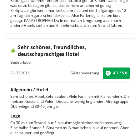
Rettungsschwimmer immer da sind, also gut für Kinder. Das einzige
was es zu beklagen gibt ist, das es nicht annähernd genug
Parkplätze gibt wenn man selbst anreist, und die Tiefgarage mit 12
am Tag doch ganz schön derbe ist. Also Parkmöglichkeiten kurz
gesagt: KATASTROPHAL! Da in der nahen Umgebung auch noch
andere Hotels stehen und Einheimische auch zum Strand fahren.
Sehr schönes, freundliches,
deutschsprachiges Hotel
Badeurlaub
23.07.2015
Gästebewertung:
4.7 / 5.0
Allgemein / Hotel
Sehr schönes Hotel, sehr sauber. Viele Familien mit Kleinkindern. Die
meisten Gäste sind Polen, Deutsche, wenig Engländer. Altersgruppe
Überwiegend 30-40 jährige.
Lage
Ca 30 m zum Strand, nur Einkaufsmöglichkeiten sind etwas weg.
Eine halbe Stunde Fußmarsch muß man schon in kauf nehmen. Aber
alles sauber und gepflegt.