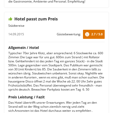
die Gastronomie, Ambiente und Personal. Empfehlung!
Hotel passt zum Preis
Städtereise
14.09.2015
Gästebewertung:
2.7 / 5.0
Allgemein / Hotel
Typischer 70er Jahre Klotz, aber ansprechend. 6 Stockwerke ca. 600
Zimmer.Die Lage war für uns gut. 600m zum Strand ( mit Rollator
bzw. Gehbehindert ist das jeden Tag ein ganzes Stück) - in die Stadt
500m. Lage gegenüber vom Stadtpark. Das Publikum war gemischt
von 30 (mit Kindern) bis 85. Die Sauberkeit in den Zimmern läßt zu
wünschen übrig. Staubwischen unbekannt. Sonst okay. Nightlife wie
in anderen Kurorten , wenn es eins gibt, muß man schon suchen. Die
hauseigene Disco öffnet 2 mal die Woche ab 22. 00 Uhr.Sehr gutes
Frühstücksbüffet. Das Personal überwiegend sehr freundlich - man
spricht deutsch. Bewachter Parkplatz kostet am Tag  6. 50
Preis Leistung / Fazit
Das Hotel übertrifft unsrer Erwartungen. Wer jeden Tag an den
Strand will ist der Weg schon ziemlich nervig und zieht
sich.Ansonsten ist das Hotel durchaus weiter zu empfehlen .