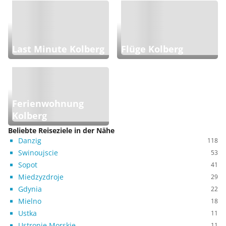
Last Minute Kolberg
Flüge Kolberg
Ferienwohnung
Kolberg
Beliebte Reiseziele in der Nähe
Danzig
118
Swinoujscie
53
Sopot
41
Miedzyzdroje
29
Gdynia
22
Mielno
18
Ustka
11
Ustronie Morskie
11