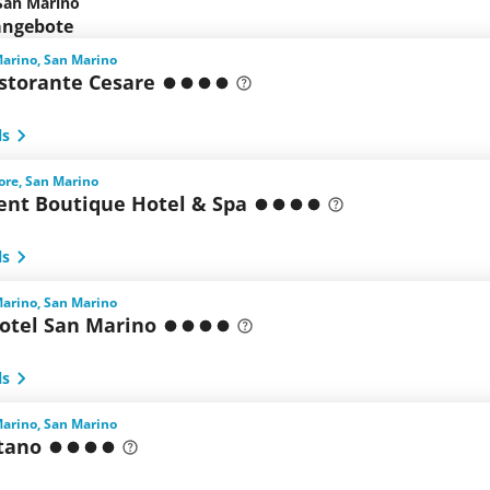
San Marino
sangebote
Marino, San Marino
istorante Cesare
ls
ore, San Marino
ent Boutique Hotel & Spa
ls
Marino, San Marino
otel San Marino
ls
Marino, San Marino
itano