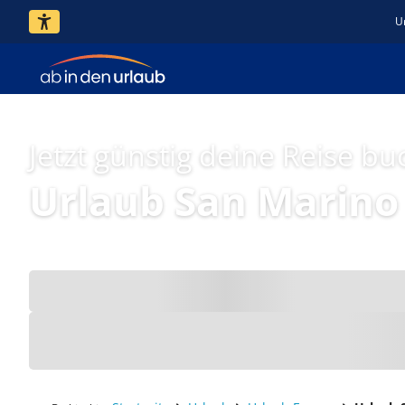
U
Jetzt günstig deine Reise bu
Urlaub San Marino