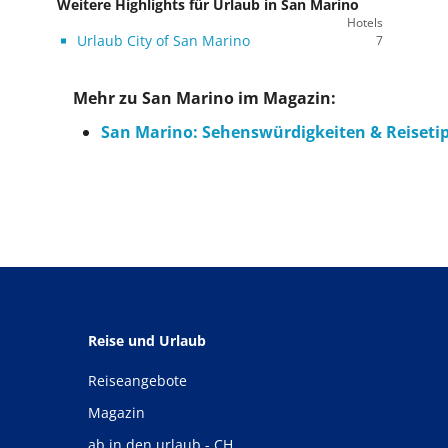
Weitere Highlights für Urlaub in San Marino
Hotels
Urlaub City of San Marino
7
Mehr zu San Marino im Magazin:
San Marino: Sehenswürdigkeiten & Reisetip
Reise und Urlaub
Reiseangebote
Magazin
ab in den urlaub - CH