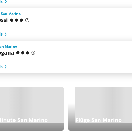
ls
 San Marino
ssi
ls
San Marino
ogana
ls
Minute San Marino
Flüge San Marino