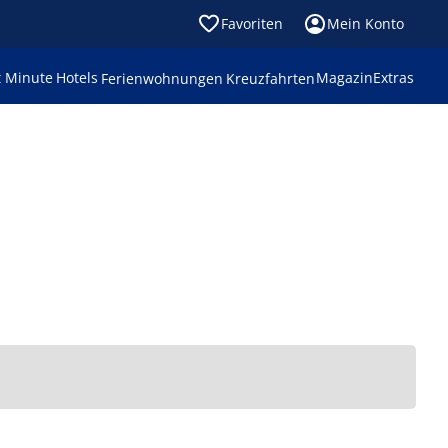
Favoriten
Mein Konto
t Minute
Hotels
Magazin
Extras
Ferienwohnungen
Kreuzfahrten