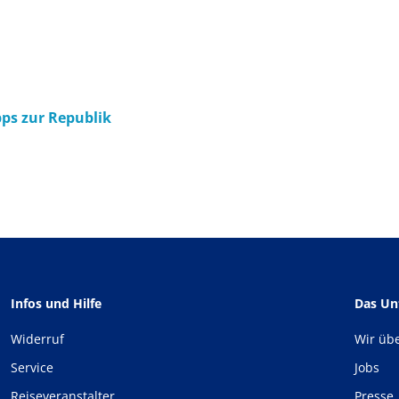
ps zur Republik
Infos und Hilfe
Das U
Widerruf
Wir üb
Service
Jobs
Reiseveranstalter
Presse