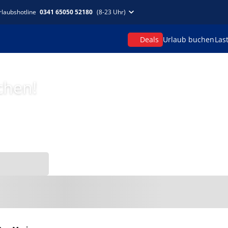
rlaubshotline
0341 65050 52180
(8-23 Uhr)
Deals
Urlaub buchen
Las
chen!