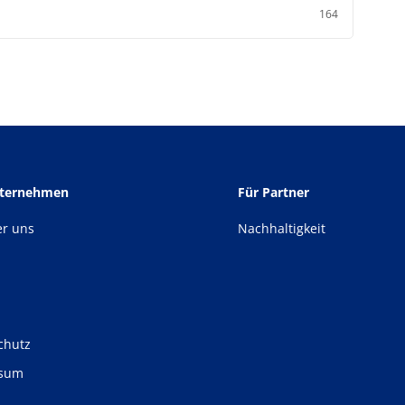
164
nternehmen
Für Partner
er uns
Nachhaltigkeit
chutz
ssum