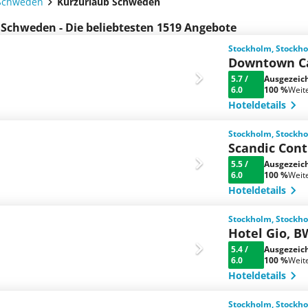
Schweden
Kurzurlaub Schweden
 Schweden - Die beliebtesten 1519 Angebote
Stockholm, Stock
Downtown Ca
5.7
/
Ausgezeic
6.0
100 %
Weit
Hoteldetails
Stockholm, Stock
Scandic Cont
5.5
/
Ausgezeic
6.0
100 %
Weit
Hoteldetails
Stockholm, Stock
Hotel Gio, B
5.4
/
Ausgezeic
6.0
100 %
Weit
Hoteldetails
Stockholm, Stock