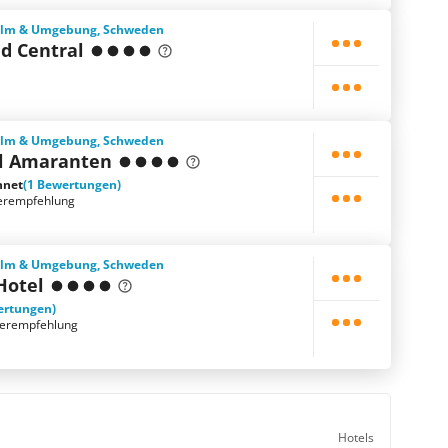
holm & Umgebung, Schweden
d Central
holm & Umgebung, Schweden
el Amaranten
hnet
(1 Bewertungen)
erempfehlung
holm & Umgebung, Schweden
 Hotel
ertungen)
terempfehlung
Hotels