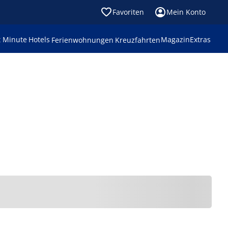
Favoriten
Mein Konto
t Minute
Hotels
Magazin
Extras
Ferienwohnungen
Kreuzfahrten