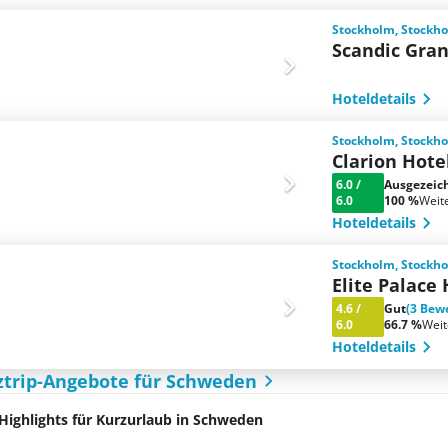
Stockholm, Stock
Scandic Gran
Hoteldetails
Stockholm, Stock
Clarion Hot
6.0
/
Ausgezeic
6.0
100 %
Weit
Hoteldetails
Stockholm, Stock
Elite Palace
4.6
/
Gut
(3 Bew
6.0
66.7 %
Wei
Hoteldetails
ztrip-Angebote für Schweden
Highlights für Kurzurlaub in Schweden