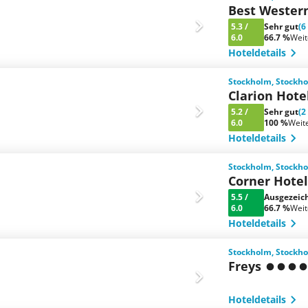
Best Wester
5.3
/
Sehr gut
(6
6.0
66.7 %
Wei
Hoteldetails
Stockholm, Stock
Clarion Hote
5.2
/
Sehr gut
(2
6.0
100 %
Weit
Hoteldetails
Stockholm, Stock
Corner Hote
5.5
/
Ausgezeic
6.0
66.7 %
Wei
Hoteldetails
Stockholm, Stock
Freys
Hoteldetails