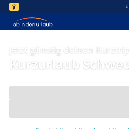
U
Jetzt günstig deinen Kurztri
Kurzurlaub Schwe