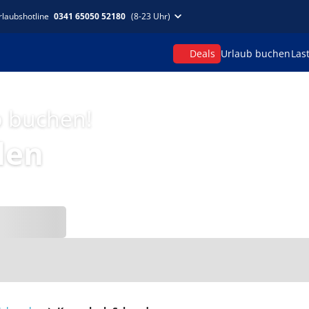
rlaubshotline
0341 65050 52180
(8-23 Uhr)
Deals
Urlaub buchen
Las
p buchen!
den