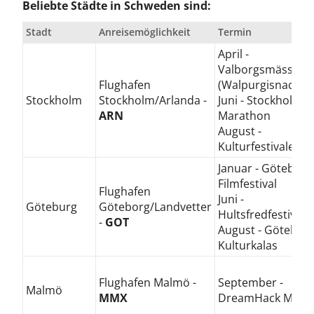
Beliebte Städte in Schweden sind:
Stadt
Anreisemöglichkeit
Termin
April -
Valborgsmässoaf
Flughafen
(Walpurgisnacht
Stockholm
Stockholm/Arlanda -
Juni - Stockholm
ARN
Marathon
August -
Kulturfestivalen
Januar - Göteborg
Filmfestival
Flughafen
Juni -
Göteburg
Göteborg/Landvetter
Hultsfredfestival
-
GOT
August - Götebor
Kulturkalas
Flughafen Malmö -
September -
Malmö
MMX
DreamHack Maste