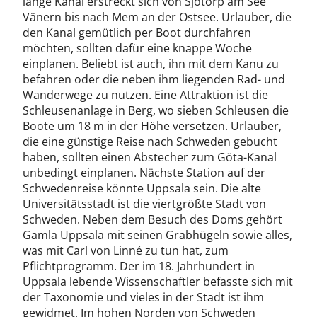
lange Kanal erstreckt sich von Sjötorp am See
Vänern bis nach Mem an der Ostsee. Urlauber, die
den Kanal gemütlich per Boot durchfahren
möchten, sollten dafür eine knappe Woche
einplanen. Beliebt ist auch, ihn mit dem Kanu zu
befahren oder die neben ihm liegenden Rad- und
Wanderwege zu nutzen. Eine Attraktion ist die
Schleusenanlage in Berg, wo sieben Schleusen die
Boote um 18 m in der Höhe versetzen. Urlauber,
die eine günstige Reise nach Schweden gebucht
haben, sollten einen Abstecher zum Göta-Kanal
unbedingt einplanen. Nächste Station auf der
Schwedenreise könnte Uppsala sein. Die alte
Universitätsstadt ist die viertgrößte Stadt von
Schweden. Neben dem Besuch des Doms gehört
Gamla Uppsala mit seinen Grabhügeln sowie alles,
was mit Carl von Linné zu tun hat, zum
Pflichtprogramm. Der im 18. Jahrhundert in
Uppsala lebende Wissenschaftler befasste sich mit
der Taxonomie und vieles in der Stadt ist ihm
gewidmet. Im hohen Norden von Schweden