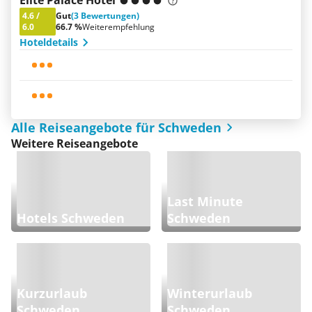
Elite Palace Hotel
4.6
/
Gut
(3 Bewertungen)
6.0
66.7 %
Weiterempfehlung
Hoteldetails
Alle Reiseangebote für Schweden
Weitere Reiseangebote
Last Minute
Hotels Schweden
Schweden
Kurzurlaub
Winterurlaub
Schweden
Schweden