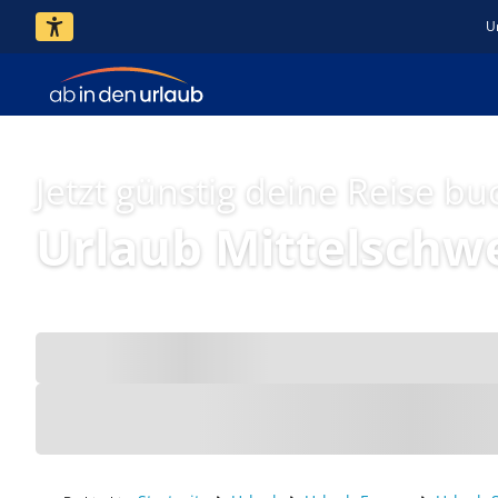
U
Jetzt günstig deine Reise bu
Urlaub Mittelschw