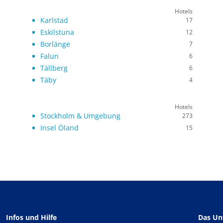
Hotels
Karlstad
17
Eskilstuna
12
Borlänge
7
Falun
6
Tällberg
6
Täby
4
Hotels
Stockholm & Umgebung
273
Insel Öland
15
Infos und Hilfe
Das U