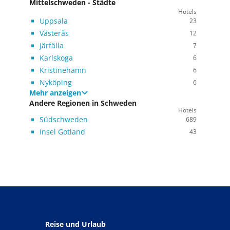
Mittelschweden - Städte
Hotels
Uppsala
23
Västerås
12
Järfälla
7
Karlskoga
6
Kristinehamn
6
Nyköping
6
Mehr anzeigen
Andere Regionen in Schweden
Hotels
Südschweden
689
Insel Gotland
43
Reise und Urlaub