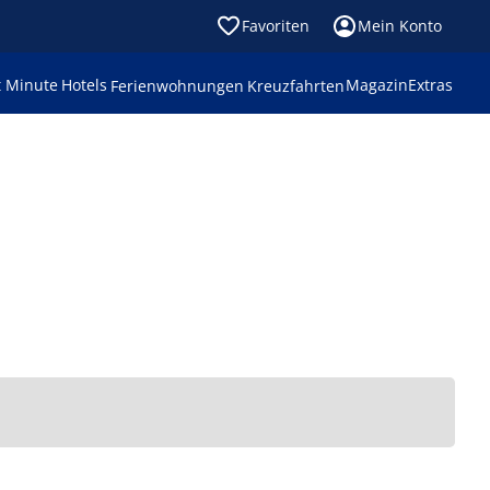
Favoriten
Mein Konto
t Minute
Hotels
Magazin
Extras
Ferienwohnungen
Kreuzfahrten