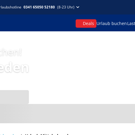
rlaubshotline
0341 65050 52180
(8-23 Uhr)
Deals
Urlaub buchen
Las
chen!
eden