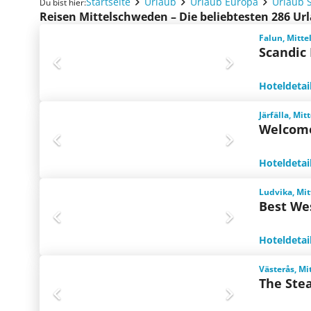
Startseite
Urlaub
Urlaub Europa
Urlaub 
Du bist hier:
Reisen Mittelschweden – Die beliebtesten 286 U
Falun, Mitt
Scandic
Hoteldetai
Järfälla, Mi
Welcome
Hoteldetai
Ludvika, Mi
Best We
Hoteldetai
Västerås, M
The Ste