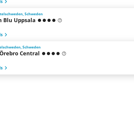
ls
ttelschweden, Schweden
n Blu Uppsala
ls
telschweden, Schweden
 Örebro Central
ls