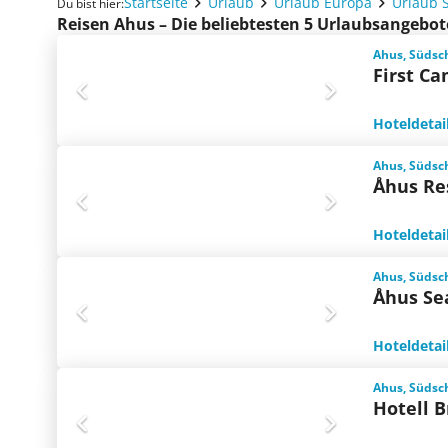
Startseite
Urlaub
Urlaub Europa
Urlaub 
Du bist hier:
Reisen Ahus – Die beliebtesten 5 Urlaubsangebot
Ahus, Süds
First Ca
Hoteldetai
Ahus, Süds
Åhus Re
Hoteldetai
Ahus, Süds
Åhus Se
Hoteldetai
Ahus, Süds
Hotell B