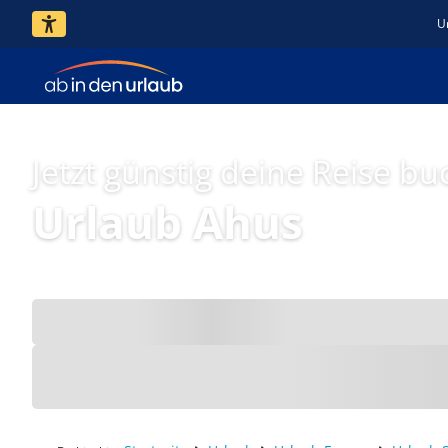
U
Jetzt günstig deine Reise bu
Urlaub Ahus