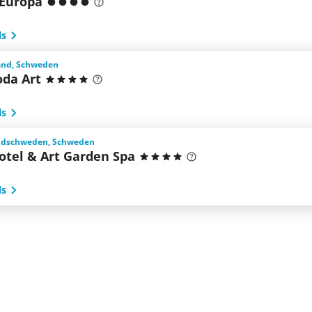
 Europa
ls
and, Schweden
oda Art
ls
üdschweden, Schweden
otel & Art Garden Spa
ls