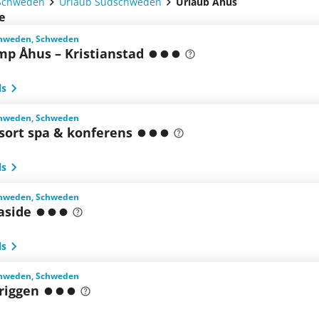
Schweden
Urlaub Südschweden
Urlaub Ahus
e
chweden, Schweden
mp Åhus – Kristianstad
ls
chweden, Schweden
sort spa & konferens
ls
chweden, Schweden
aside
ls
chweden, Schweden
riggen