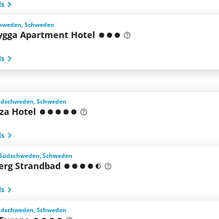
ls
chweden, Schweden
ygga Apartment Hotel
ls
üdschweden, Schweden
aza Hotel
ls
 Südschweden, Schweden
erg Strandbad
ls
üdschweden, Schweden