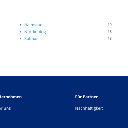
Halmstad
19
Norrköping
18
Kalmar
13
nternehmen
Für Partner
er uns
Nachhaltigkeit