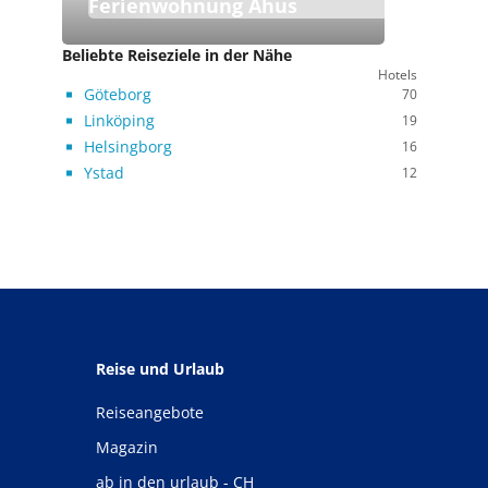
Ferienwohnung Ahus
Beliebte Reiseziele in der Nähe
Hotels
Göteborg
70
Linköping
19
Helsingborg
16
Ystad
12
Reise und Urlaub
Reiseangebote
Magazin
ab in den urlaub - CH