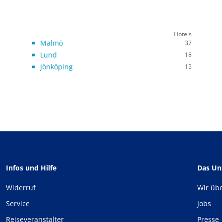
Hotels
Malmö
37
Lund
18
Jönköping
15
Infos und Hilfe
Das U
Widerruf
Wir üb
Service
Jobs
Reiseveranstalter
Presse