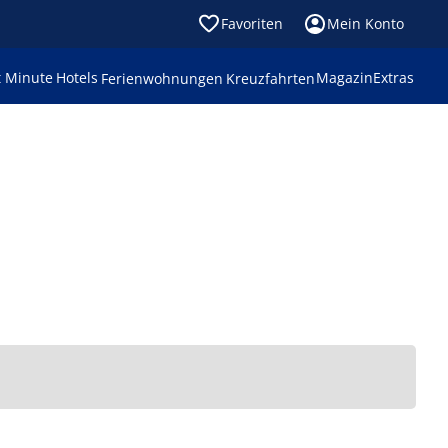
Favoriten
Mein Konto
t Minute
Hotels
Magazin
Extras
Ferienwohnungen
Kreuzfahrten