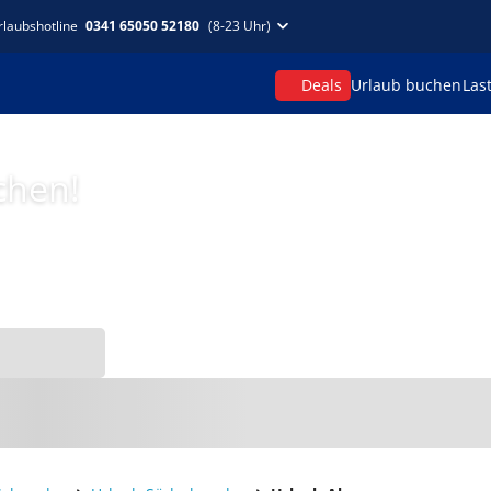
rlaubshotline
0341 65050 52180
(8-23 Uhr)
Deals
Urlaub buchen
Las
chen!