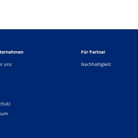
nternehmen
Für Partner
er uns
Nachhaltigkeit
chutz
ssum