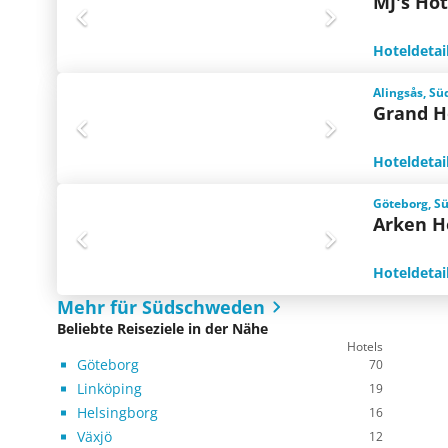
MJ's Hot
Hoteldetai
Alingsås, S
Grand H
Hoteldetai
Göteborg, S
Arken H
Hoteldetai
Mehr für Südschweden
Beliebte Reiseziele in der Nähe
Hotels
Göteborg
70
Linköping
19
Helsingborg
16
Växjö
12