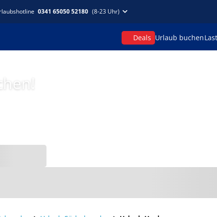
rlaubshotline
0341 65050 52180
(8-23 Uhr)
Deals
Urlaub buchen
Las
chen!