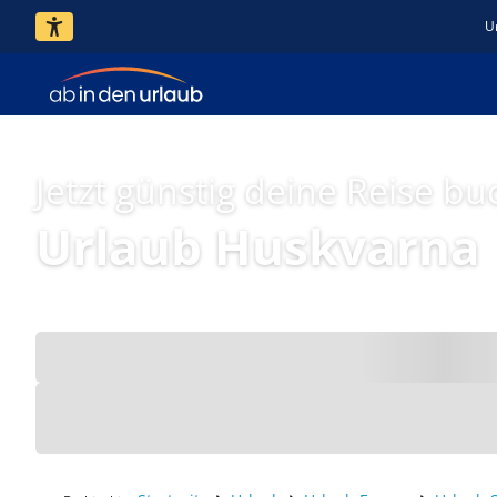
U
Jetzt günstig deine Reise bu
Urlaub Huskvarna