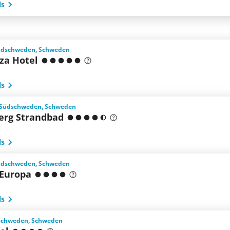
ls
üdschweden, Schweden
aza Hotel
ls
 Südschweden, Schweden
erg Strandbad
ls
üdschweden, Schweden
 Europa
ls
schweden, Schweden