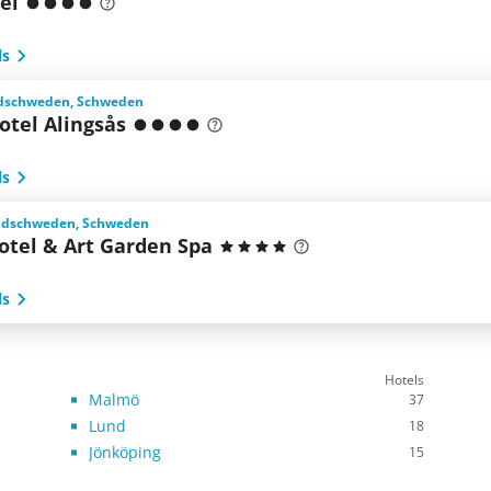
el
ls
üdschweden, Schweden
otel Alingsås
ls
üdschweden, Schweden
otel & Art Garden Spa
ls
Hotels
Malmö
37
Lund
18
Jönköping
15