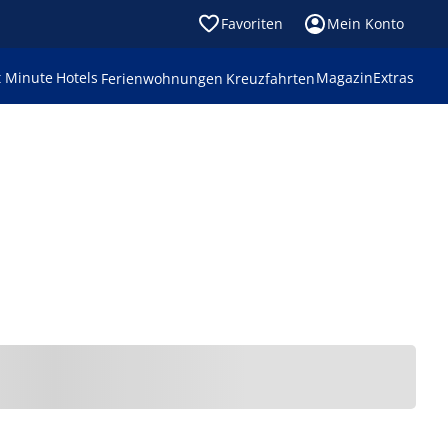
Favoriten
Mein Konto
t Minute
Hotels
Magazin
Extras
Ferienwohnungen
Kreuzfahrten