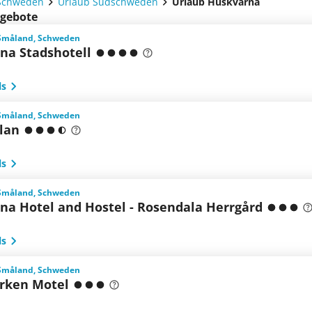
Schweden
Urlaub Südschweden
Urlaub Huskvarna
ngebote
Småland, Schweden
na Stadshotell
ls
Småland, Schweden
llan
ls
Småland, Schweden
na Hotel and Hostel - Rosendala Herrgård
ls
Småland, Schweden
arken Motel